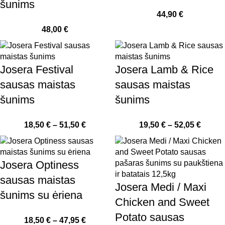
šunims
44,90
€
48,00
€
Josera Festival
Josera Lamb & Rice
sausas maistas
sausas maistas
šunims
šunims
18,50
€
–
51,50
€
19,50
€
–
52,05
€
Josera Optiness
sausas maistas
Josera Medi / Maxi
šunims su ėriena
Chicken and Sweet
Potato sausas
18,50
€
–
47,95
€