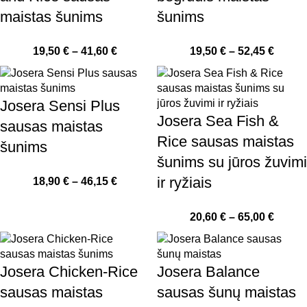
maistas šunims
šunims
19,50
€
–
41,60
€
19,50
€
–
52,45
€
Josera Sensi Plus
Josera Sea Fish &
sausas maistas
Rice sausas maistas
šunims
šunims su jūros žuvimi
ir ryžiais
18,90
€
–
46,15
€
20,60
€
–
65,00
€
Josera Chicken-Rice
Josera Balance
sausas maistas
sausas šunų maistas