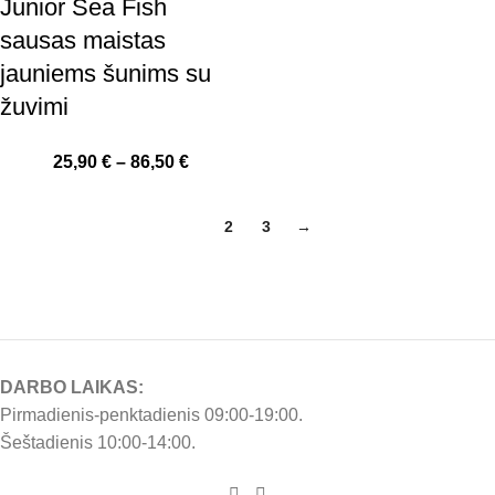
Junior Sea Fish
sausas maistas
jauniems šunims su
žuvimi
25,90
€
–
86,50
€
1
2
3
→
DARBO LAIKAS:
Pirmadienis-penktadienis 09:00-19:00.
Šeštadienis 10:00-14:00.