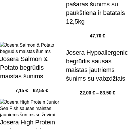
pašaras šunims su
paukštiena ir batatais
12,5kg
47,70
€
Josera Hypoallergenic
Josera Salmon &
begrūdis sausas
Potato begrūdis
maistas jautriems
maistas šunims
šunims su vabzdžiais
7,15
€
–
62,55
€
22,00
€
–
83,50
€
Josera High Protein