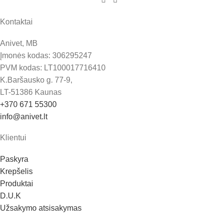
Kontaktai
Anivet, MB
Įmonės kodas: 306295247
PVM kodas: LT100017716410
K.Baršausko g. 77-9,
LT-51386 Kaunas
+370 671 55300
info@anivet.lt
Klientui
Paskyra
Krepšelis
Produktai
D.U.K
Užsakymo atsisakymas