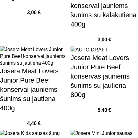
konservai jauniems
3,00
€
šunims su kalakutiena
400g
3,00
€
Josera Meat Lovers
Junior Pure Beef
Josera Meat Lovers
konservas jauniems
Junior Pure Beef
šunims su jautiena
konservai jauniems
800g
šunims su jautiena
400g
5,40
€
4,40
€