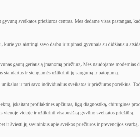
tis gyvūnų sveikatos priežiūros centras. Mes dedame visas pastangas, k
i, kurie yra aistringi savo darbu ir rūpinasi gyvūnais su didžiausiu atsi
yvūnas gautų geriausią įmanomą priežiūrą. Mes naudojame modernias diag
 standartus ir stengiamės užtikrinti jų saugumą ir patogumą.
nikalus ir turi savo individualius sveikatos ir priežiūros poreikius. To
trą, įskaitant profilaktines apžiūras, ligų diagnostiką, chirurgines proc
s vienoje vietoje ir užtikrinti visapusišką gyvūno sveikatos priežiūrą.
et ir šviesti jų savininkus apie sveikos priežiūros ir prevencijos svarbą