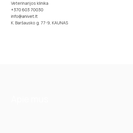
Veterinarijos klinika
+370 603 70030
info@anivet.lt
K. Baršausko g. 77-9, KAUNAS
Apie mus