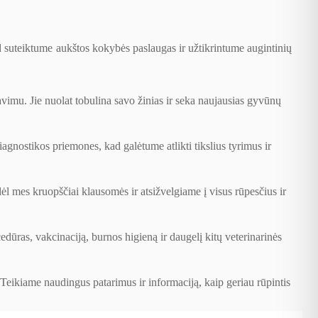
ad suteiktume aukštos kokybės paslaugas ir užtikrintume augintinių
davimu. Jie nuolat tobulina savo žinias ir seka naujausias gyvūnų
nostikos priemones, kad galėtume atlikti tikslius tyrimus ir
dėl mes kruopščiai klausomės ir atsižvelgiame į visus rūpesčius ir
edūras, vakcinaciją, burnos higieną ir daugelį kitų veterinarinės
. Teikiame naudingus patarimus ir informaciją, kaip geriau rūpintis