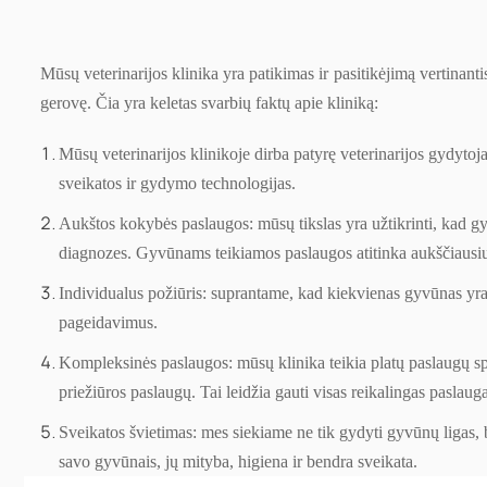
Mūsų veterinarijos klinika yra patikimas ir pasitikėjimą vertinan
gerovę. Čia yra keletas svarbių faktų apie kliniką:
Mūsų veterinarijos klinikoje dirba patyrę veterinarijos gydytoja
sveikatos ir gydymo technologijas.
Aukštos kokybės paslaugos: mūsų tikslas yra užtikrinti, kad g
diagnozes. Gyvūnams teikiamos paslaugos atitinka aukščiausius
Individualus požiūris: suprantame, kad kiekvienas gyvūnas yra u
pageidavimus.
Kompleksinės paslaugos: mūsų klinika teikia platų paslaugų spek
priežiūros paslaugų. Tai leidžia gauti visas reikalingas paslauga
Sveikatos švietimas: mes siekiame ne tik gydyti gyvūnų ligas, b
savo gyvūnais, jų mityba, higiena ir bendra sveikata.