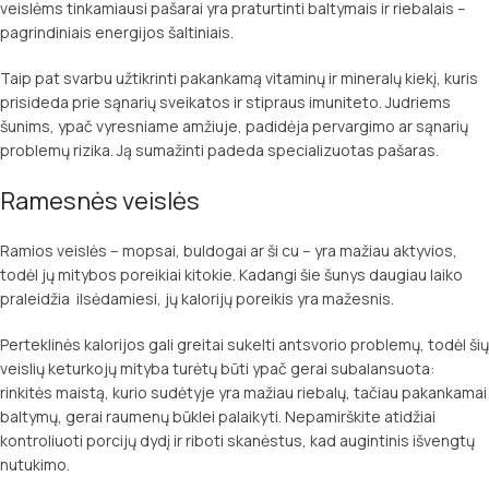
veislėms tinkamiausi pašarai yra praturtinti baltymais ir riebalais –
pagrindiniais energijos šaltiniais.
Taip pat svarbu užtikrinti pakankamą vitaminų ir mineralų kiekį, kuris
prisideda prie sąnarių sveikatos ir stipraus imuniteto. Judriems
šunims, ypač vyresniame amžiuje, padidėja pervargimo ar sąnarių
problemų rizika. Ją sumažinti padeda specializuotas pašaras.
Ramesnės veislės
Ramios veislės – mopsai, buldogai ar ši cu – yra mažiau aktyvios,
todėl jų mitybos poreikiai kitokie. Kadangi šie šunys daugiau laiko
praleidžia ilsėdamiesi, jų kalorijų poreikis yra mažesnis.
Perteklinės kalorijos gali greitai sukelti antsvorio problemų, todėl šių
veislių keturkojų mityba turėtų būti ypač gerai subalansuota:
rinkitės maistą, kurio sudėtyje yra mažiau riebalų, tačiau pakankamai
baltymų, gerai raumenų būklei palaikyti. Nepamirškite atidžiai
kontroliuoti porcijų dydį ir riboti skanėstus, kad augintinis išvengtų
nutukimo.