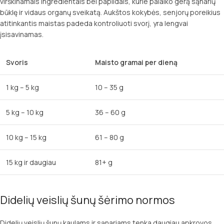
virškinamais ingredientais bei papildais, kurie palaiko gerą sąnarių
būklę ir vidaus organų sveikatą. Aukštos kokybės, senjorų poreikius
atitinkantis maistas padeda kontroliuoti svorį, yra lengvai
įsisavinamas.
Svoris
Maisto gramai per dieną
1 kg – 5 kg
10 – 35 g
5 kg – 10 kg
36 – 60 g
10 kg – 15 kg
61 – 80 g
15 kg ir daugiau
81+ g
Didelių veislių šunų šėrimo normos
Didelių veislių šunų kaulams ir sąnariams tenka daugiau apkrovos,