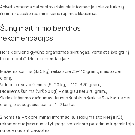
Anivet komanda dalinasi svarbiausia informacija apie keturkojų
šėrimą ir atsako į šeimininkams rūpimus klausimus.
Šunų maitinimo bendros
rekomendacijos
Nors kiekvieno gyvūno organizmas skirtingas, verta atsižvelgti ir į
bendro pobūdžio rekomendacijas:
Mažiems šunims (iki 5 kg) reikia apie 35–110 gramų maisto per
dieną.
Vidutinio dydžio šunims (6–20 kg) – 110–320 gramų.
Dideliems šunims (virš 20 kg) – daugiau nei 320 gramų.
Skiriasi ir šėrimo dažnumas. Jaunus šuniukus šerkite 3–4 kartus per
dieną, o suaugusius šunis – 1–2 kartus.
Žinoma tai – tik preliminari informacija. Tikslų maisto kiekį ir rūšį
rekomenduojama nustatyti pagal veterinaro patarimus ir gamintojo
nurodymus ant pakuotės.