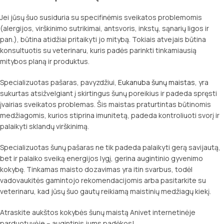
Jei jūsų šuo susiduria su specifinėmis sveikatos problemomis
(alergijos, virškinimo sutrikimai, antsvoris, inkstų, sąnarių ligos ir
pan.), būtina atidžiai pritaikyti jo mitybą. Tokiais atvejais būtina
konsultuotis su veterinaru, kuris padės parinkti tinkamiausią
mitybos planą ir produktus.
Specializuotas pašaras, pavyzdžiui,
Eukanuba šunų maistas
, yra
sukurtas atsižvelgiant į skirtingus šunų poreikius ir padeda spręsti
įvairias sveikatos problemas. Šis maistas praturtintas būtinomis
medžiagomis, kurios stiprina imunitetą, padeda kontroliuoti svorį ir
palaikyti sklandų virškinimą.
Specializuotas šunų pašaras ne tik padeda palaikyti gerą savijautą,
bet ir palaiko sveiką energijos lygį, gerina augintinio gyvenimo
kokybę. Tinkamas maisto dozavimas yra itin svarbus, todėl
vadovaukitės gamintojo rekomendacijomis arba pasitarkite su
veterinaru, kad jūsų šuo gautų reikiamą maistinių medžiagų kiekį.
Atraskite aukštos kokybės šunų maistą Anivet internetinėje
parduotuvėje – augintinis jums padėkos!