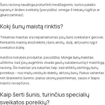
Šuns racioną naudinga praturtinti medžiagomis, kurios palaiko
sąnarių ir širdies sveikatą (pavyzdžiui, omega-3 riebalų rūgštys ar
gliukozaminas).
Kokį šunų maistą rinktis?
Tinkamas maistas yra nepamainomas jūsų šuns sveikatai ir gerovei.
Renkantis maistą atsižvelkite į šuns amžių, dydį, aktyvumo lygį ir
sveikatos būklę.
Aukštos kokybės produktai, pavyzdžiui,
Monge šunų maistas
,
užtikrina, kad jūsų augintinis visada gautų subalansuotą ir maistingą
racioną. Šis maistas yra sukurtas taip, kad atitiktų skirtingų šunų
poreikius – nuo mažų veislių iki didelių, aktyvių šunų. Puikus variantas
net išrankiems šunims: platus skonių pasirinkimas, sauso ir šlapio
maisto receptūros.
Kaip šerti šunis, turinčius specialių
sveikatos poreikių?