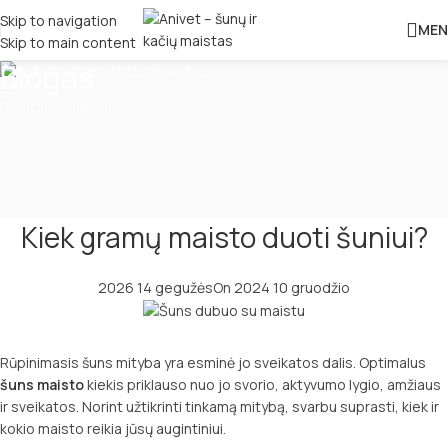
Skip to navigation
MEN
Skip to main content
Blogas
Pradžia
Straipsniai
Kiek gramų maisto duoti šuniui?
2026 14 gegužės
On 2024 10 gruodžio
Rūpinimasis šuns mityba yra esminė jo sveikatos dalis. Optimalus
šuns maisto
kiekis priklauso nuo jo svorio, aktyvumo lygio, amžiaus
ir sveikatos. Norint užtikrinti tinkamą mitybą, svarbu suprasti, kiek ir
kokio maisto reikia jūsų augintiniui.