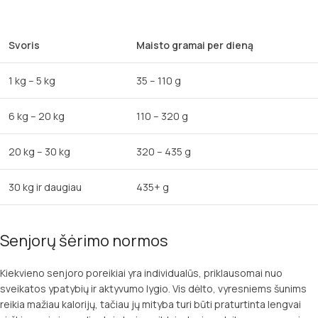
Svoris
Maisto gramai per dieną
1 kg – 5 kg
35 – 110 g
6 kg – 20 kg
110 – 320 g
20 kg – 30 kg
320 – 435 g
30 kg ir daugiau
435+ g
Senjorų šėrimo normos
Kiekvieno senjoro poreikiai yra individualūs, priklausomai nuo
sveikatos ypatybių ir aktyvumo lygio. Vis dėlto, vyresniems šunims
reikia mažiau kalorijų, tačiau jų mityba turi būti praturtinta lengvai