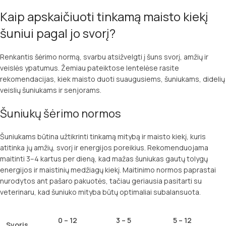
Kaip apskaičiuoti tinkamą maisto kiekį
šuniui pagal jo svorį?
Renkantis šėrimo normą, svarbu atsižvelgti į šuns svorį, amžių ir
veislės ypatumus. Žemiau pateiktose lentelėse rasite
rekomendacijas, kiek maisto duoti suaugusiems, šuniukams, didelių
veislių šuniukams ir senjorams.
Šuniukų šėrimo normos
Šuniukams būtina užtikrinti tinkamą mitybą ir maisto kiekį, kuris
atitinka jų amžių, svorį ir energijos poreikius. Rekomenduojama
maitinti 3–4 kartus per dieną, kad mažas šuniukas gautų tolygų
energijos ir maistinių medžiagų kiekį. Maitinimo normos paprastai
nurodytos ant pašaro pakuotės, tačiau geriausia pasitarti su
veterinaru, kad šuniuko mityba būtų optimaliai subalansuota.
0 – 12
3 – 5
5 – 12
Svoris