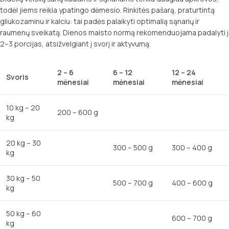
todėl jiems reikia ypatingo dėmesio. Rinkitės pašarą, praturtintą
gliukozaminu ir kalciu: tai padės palaikyti optimalią sąnarių ir
raumenų sveikatą. Dienos maisto normą rekomenduojama padalyti į
2–3 porcijas, atsižvelgiant į svorį ir aktyvumą.
2 – 6
6 – 12
12 – 24
Svoris
mėnesiai
mėnesiai
mėnesiai
10 kg – 20
200 – 600 g
kg
20 kg – 30
300 – 500 g
300 – 400 g
kg
30 kg – 50
500 – 700 g
400 – 600 g
kg
50 kg – 60
600 – 700 g
kg