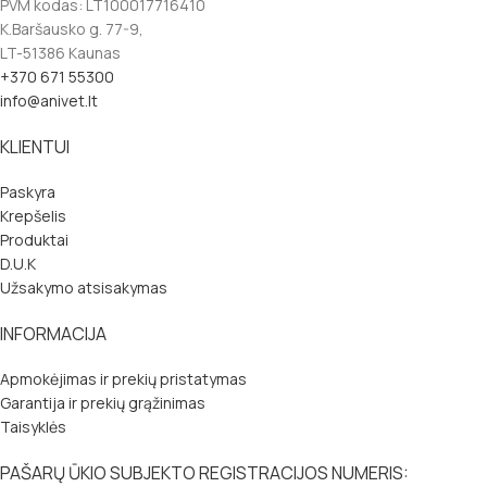
PVM kodas: LT100017716410
K.Baršausko g. 77-9,
LT-51386 Kaunas
+370 671 55300
info@anivet.lt
KLIENTUI
Paskyra
Krepšelis
Produktai
D.U.K
Užsakymo atsisakymas
INFORMACIJA
Apmokėjimas ir prekių pristatymas
Garantija ir prekių grąžinimas
Taisyklės
PAŠARŲ ŪKIO SUBJEKTO REGISTRACIJOS NUMERIS: