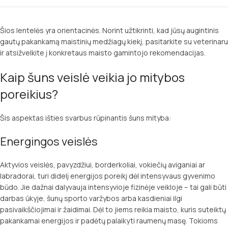
Šios lentelės yra orientacinės. Norint užtikrinti, kad jūsų augintinis
gautų pakankamą maistinių medžiagų kiekį, pasitarkite su veterinaru
ir atsižvelkite į konkretaus maisto gamintojo rekomendacijas.
Kaip šuns veislė veikia jo mitybos
poreikius?
Šis aspektas išties svarbus rūpinantis šuns mityba:
Energingos veislės
Aktyvios veislės, pavyzdžiui, borderkoliai, vokiečių aviganiai ar
labradorai, turi didelį energijos poreikį dėl intensyvaus gyvenimo
būdo. Jie dažnai dalyvauja intensyvioje fizinėje veikloje – tai gali būti
darbas ūkyje, šunų sporto varžybos arba kasdieniai ilgi
pasivaikščiojimai ir žaidimai. Dėl to jiems reikia maisto, kuris suteiktų
pakankamai energijos ir padėtų palaikyti raumenų masę. Tokioms