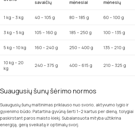
savaičių
mėnesiai
mėnesių
1 kg – 3 kg
40 – 105 g
80 – 185 g
60 – 100 g
3 kg – 5 kg
105 – 160 g
185 – 250 g
100 – 135 g
5 kg – 10 kg
160 – 240 g
250 – 400 g
135 – 210 g
10 kg – 20
240 – 375 g
400 – 615 g
210 – 325 g
kg
Suaugusių šunų šėrimo normos
Suaugusių šunų maitinimas priklauso nuo svorio, aktyvumo lygio ir
gyvenimo būdo. Patartina gyvūną šerti 1–2 kartus per dieną, tolygiai
paskirstant paros maisto kiekį. Subalansuota mityba užtikrina
energiją, gerą sveikatą ir optimalų svorį.