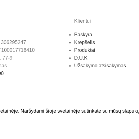
Klientui
Paskyra
: 306295247
Krepšelis
T100017716410
Produktai
 77-9,
D.U.K
nas
Užsakymo atsisakymas
00
etainėje. Naršydami šioje svetainėje sutinkate su mūsų slapuk