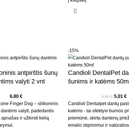
Į krepšelį
-15%
oninis antpirštis šunų
Candioli DentalPet da
ntims valyti 2 vnt
šunims ir katėms 50m
6,80
€
5,01
€
5,90
€
one Finger Dog – silikoninis
Candioli Dentalpet dantų past
 dantims valyti, padedantis
katėms - tai efektyvi burnos pr
 apnašas ir užkirsti kelią
priemonė, skirta dantenų priež
rymui.
emalio stiprinimui ir natūrali