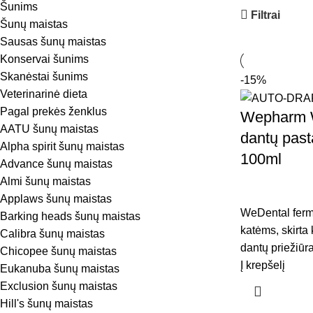
Šunims
Filtrai
Šunų maistas
Sausas šunų maistas
Konservai šunims
Skanėstai šunims
-15%
Veterinarinė dieta
Pagal prekės ženklus
Wepharm 
AATU šunų maistas
dantų past
Alpha spirit šunų maistas
100ml
Advance šunų maistas
Almi šunų maistas
Applaws šunų maistas
WeDental ferme
Barking heads šunų maistas
katėms, skirta 
Calibra šunų maistas
dantų priežiūra
Chicopee šunų maistas
Į krepšelį
Eukanuba šunų maistas
Exclusion šunų maistas
Hill's šunų maistas