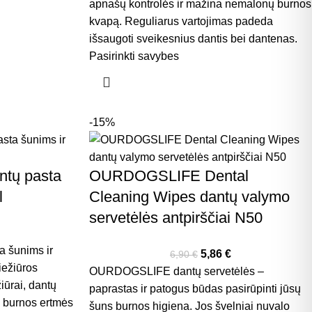
apnašų kontrolės ir mažina nemalonų burnos
kvapą. Reguliarus vartojimas padeda
išsaugoti sveikesnius dantis bei dantenas.
Pasirinkti savybes
-15%
ntų pasta
OURDOGSLIFE Dental
l
Cleaning Wipes dantų valymo
servetėlės antpirščiai N50
a šunims ir
5,86
€
6,90
€
iežiūros
OURDOGSLIFE dantų servetėlės –
iūrai, dantų
paprastas ir patogus būdas pasirūpinti jūsų
os burnos ertmės
šuns burnos higiena. Jos švelniai nuvalo