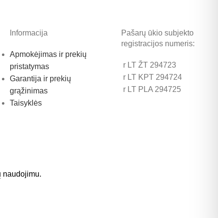
Informacija
Pašarų ūkio subjekto
registracijos numeris:
Apmokėjimas ir prekių
r LT ŽT 294723
pristatymas
r LT KPT 294724
Garantija ir prekių
r LT PLA 294725
grąžinimas
Taisyklės
ų naudojimu.