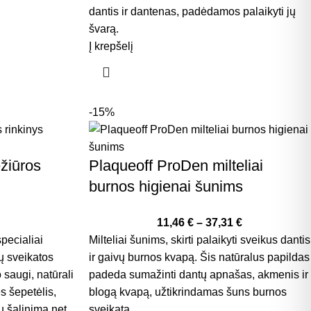
dantis ir dantenas, padėdamos palaikyti jų
švarą.
Į krepšelį
-15%
žiūros
Plaqueoff ProDen milteliai
burnos higienai šunims
11,46
€
–
37,31
€
specialiai
Milteliai šunims, skirti palaikyti sveikus dantis
ų sveikatos
ir gaivų burnos kvapą. Šis natūralus papildas
saugi, natūrali
padeda sumažinti dantų apnašas, akmenis ir
s šepetėlis,
blogą kvapą, užtikrindamas šuns burnos
ų šalinimą net
sveikatą.