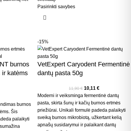
.
Pasirinkti savybes
-15%
NT burnos
VetExpert Caryodent Fermentinė
 ir katėms
dantų pasta 50g
10,11
€
11,90
€
Moderni ir veiksminga fermentinė dantų
pasta, skirta šunų ir kačių burnos ertmės
endimas burnos
priežiūrai. Unikali formulė padeda palaikyti
tėms. Šis
sveiką burnos mikrobiotą, užkertant kelią
adeda palaikyti
apnašų susidarymui ir palaikant dantų
r sumažina