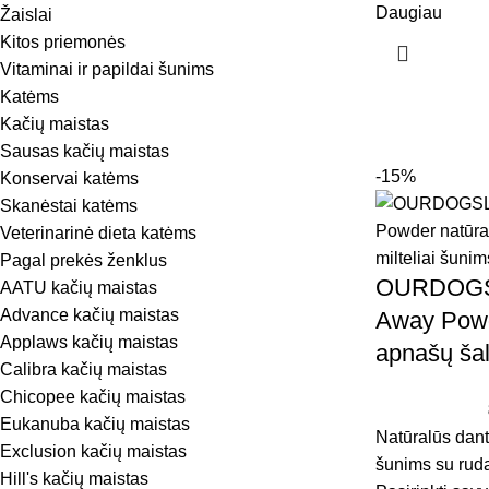
Daugiau
Žaislai
Kitos priemonės
Vitaminai ir papildai šunims
Katėms
Kačių maistas
Sausas kačių maistas
-15%
Konservai katėms
Skanėstai katėms
Veterinarinė dieta katėms
Pagal prekės ženklus
OURDOGSL
AATU kačių maistas
Advance kačių maistas
Away Powd
Applaws kačių maistas
apnašų šal
Calibra kačių maistas
Chicopee kačių maistas
Eukanuba kačių maistas
Natūralūs dant
Exclusion kačių maistas
šunims su ruda
Hill's kačių maistas