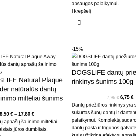
apsaugos palaikymui.
Į krepšelį
-15%
DOGSLIFE dantų prie
IFE Natural Plaque
rinkinys šunims 100g
er natūralūs dantų
inimo milteliai šunims
6,75
€
7,95
€
Dantų priežiūros rinkinys yra 
sukurtas šunų dantų ir danten
8,50
€
–
17,80
€
palaikymui. Komplektą sudaro 
ų apnašų šalinimo milteliai
dantų pasta ir trigubos galvutė
isiais jūros dumbliais.
kuris užtikrina efektyvų apnaš