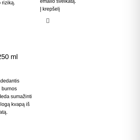
emalio sveikatą.
riziką.
Į krepšelį
250 ml
€
adedantis
ų burnos
adeda sumažinti
blogą kvapą iš
atą.