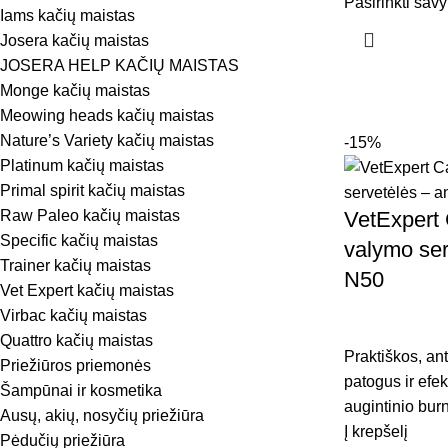
Pasirinkti sav
Iams kačių maistas
Josera kačių maistas
JOSERA HELP KAČIŲ MAISTAS
Monge kačių maistas
Meowing heads kačių maistas
Nature’s Variety kačių maistas
-15%
Platinum kačių maistas
Primal spirit kačių maistas
Raw Paleo kačių maistas
VetExpert 
Specific kačių maistas
valymo ser
Trainer kačių maistas
N50
Vet Expert kačių maistas
Virbac kačių maistas
Quattro kačių maistas
Praktiškos, an
Priežiūros priemonės
patogus ir efe
Šampūnai ir kosmetika
augintinio bur
Ausų, akių, nosyčių priežiūra
Į krepšelį
Pėdučių priežiūra