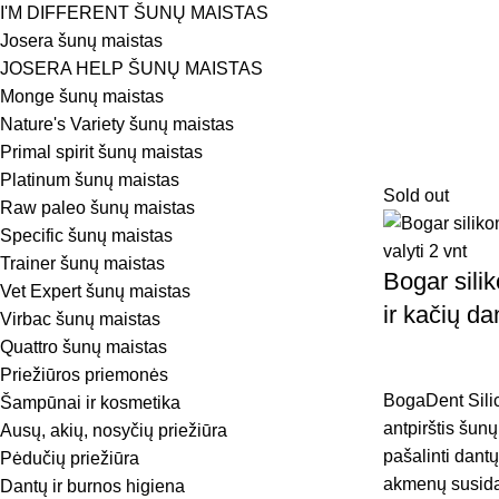
I'M DIFFERENT ŠUNŲ MAISTAS
Josera šunų maistas
JOSERA HELP ŠUNŲ MAISTAS
Monge šunų maistas
Nature's Variety šunų maistas
Primal spirit šunų maistas
Platinum šunų maistas
Sold out
Raw paleo šunų maistas
Specific šunų maistas
Trainer šunų maistas
Bogar silik
Vet Expert šunų maistas
ir kačių da
Virbac šunų maistas
Quattro šunų maistas
Priežiūros priemonės
BogaDent Silic
Šampūnai ir kosmetika
antpirštis šunų
Ausų, akių, nosyčių priežiūra
pašalinti dantų
Pėdučių priežiūra
akmenų susida
Dantų ir burnos higiena