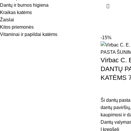
Dantų ir burnos higiena
Kraikas katėms
Žaislai
Kitos priemonės
Vitaminai ir papildai katėms
-15%
Virbac C.
DANTŲ PA
KATĖMS 
Ši dantų pasta 
dantų pavirši
kaupimosi ir 
Dantų valymas
Į krepšelį