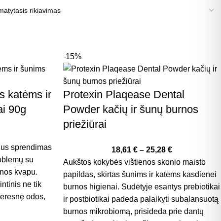
-15%
s katėms ir
Protexin Plaqease Dental
ai 90g
Powder kačių ir šunų burnos
priežiūrai
€
alus sprendimas
18,61
€
–
25,28
€
roblemų su
Aukštos kokybės vištienos skonio maisto
nos kvapu.
papildas, skirtas šunims ir katėms kasdienei
ntinis ne tik
burnos higienai. Sudėtyje esantys prebiotikai
geresnę odos,
ir postbiotikai padeda palaikyti subalansuotą
burnos mikrobiomą, prisideda prie dantų