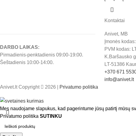
Kontaktai
Anivet, MB
Įmonės kodas
DARBO LAIKAS:
PVM kodas: L
Pirmadienis-penktadienis 09:00-19:00.
K.Baršausko g.
Šeštadienis 10:00-14:00.
LT-51386 Kau
+370 671 553
info@anivet.lt
Anivet.lt Copyright
2026 |
Privatumo politika
Mes naudojame slapukus, kad pagerintume jūsų patirtį mūsų sv
Privatumo politika
SUTINKU