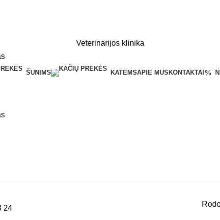
Veterinarijos klinika
ŠUNIMS
KATĖMS
APIE MUS
KONTAKTAI
N
Rodom
8
24