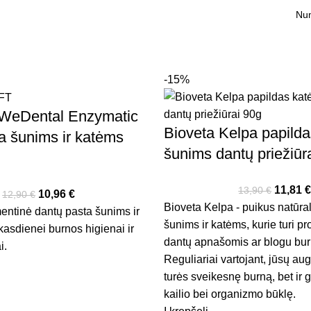
-15%
WeDental Enzymatic
Bioveta Kelpa papilda
a šunims ir katėms
šunims dantų priežiūr
11,81
13,90
€
10,96
€
12,90
€
Bioveta Kelpa - puikus natūr
ntinė dantų pasta šunims ir
šunims ir katėms, kurie turi p
kasdienei burnos higienai ir
dantų apnašomis ar blogu bur
i.
Reguliariai vartojant, jūsų augi
turės sveikesnę burną, bet ir 
kailio bei organizmo būklę.