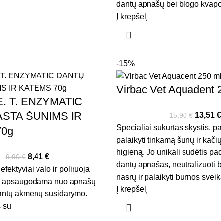
dantų apnašų bei blogo kvapo 
Į krepšelį
-15%
Virbac Vet Aquadent 
 E. T. ENZYMATIC
STA ŠUNIMS IR
13,51
15,90
€
Specialiai sukurtas skystis, p
70g
palaikyti tinkamą šunų ir kači
higieną. Jo unikali sudėtis p
8,41
€
9,90
€
dantų apnašas, neutralizuoti 
efektyviai valo ir poliruoja
nasrų ir palaikyti burnos sveik
ų, apsaugodama nuo apnašų
Į krepšelį
dantų akmenų susidarymo.
 su