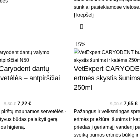
ybes
sunkiai pasiekiamose vietose
Į krepšelį
-15%
Caryodent dantų
VetExpert CARYODE
vetėlės – antpirščiai
ertmės skystis šunims
250ml
7,22
€
7,65
€
8,50
€
9,00
€
t pirštų maunamos servetėlės -
Pažangus ir veiksmingas spr
ktyvus būdas palaikyti gerą
ertmės priežiūrai šunims ir ka
nos higieną.
priedas į geriamąjį vandenį p
sveiką burnos ertmės būklę i