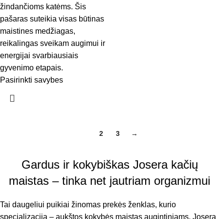
žindančioms katėms. Šis
pašaras suteikia visas būtinas
maistines medžiagas,
reikalingas sveikam augimui ir
energijai svarbiausiais
gyvenimo etapais.
Pasirinkti savybes
1
2
3
→
Gardus ir kokybiškas Josera kačių
maistas – tinka net jautriam organizmui
Tai daugeliui puikiai žinomas prekės ženklas, kurio
specializacija – aukštos kokybės maistas augintiniams. Josera