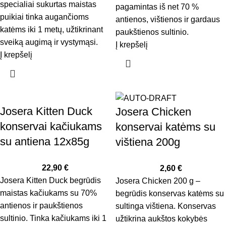
specialiai sukurtas maistas
pagamintas iš net 70 %
puikiai tinka augančioms
antienos, vištienos ir gardaus
katėms iki 1 metų, užtikrinant
paukštienos sultinio.
sveiką augimą ir vystymąsi.
Į krepšelį
Į krepšelį
Josera Kitten Duck
Josera Chicken
konservai kačiukams
konservai katėms su
su antiena 12x85g
vištiena 200g
22,90
€
2,60
€
Josera Kitten Duck begrūdis
Josera Chicken 200 g –
maistas kačiukams su 70%
begrūdis konservas katėms su
antienos ir paukštienos
sultinga vištiena. Konservas
sultinio. Tinka kačiukams iki 1
užtikrina aukštos kokybės