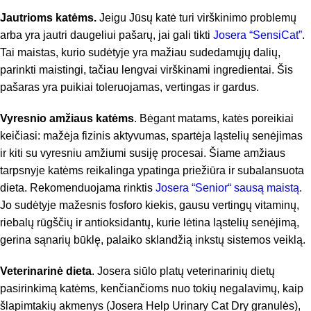
Jautrioms katėms.
Jeigu Jūsų katė turi virškinimo problemų
arba yra jautri daugeliui pašarų, jai gali tikti
Josera “SensiCat”
.
Tai maistas, kurio sudėtyje yra mažiau sudedamųjų dalių,
parinkti maistingi, tačiau lengvai virškinami ingredientai. Šis
pašaras yra puikiai toleruojamas, vertingas ir gardus.
Vyresnio amžiaus katėms
. Bėgant matams, katės poreikiai
keičiasi: mažėja fizinis aktyvumas, spartėja ląstelių senėjimas
ir kiti su vyresniu amžiumi susiję procesai. Šiame amžiaus
tarpsnyje katėms reikalinga ypatinga priežiūra ir subalansuota
dieta. Rekomenduojama rinktis
Josera “Senior“ sausą maistą
.
Jo sudėtyje mažesnis fosforo kiekis, gausu vertingų vitaminų,
riebalų rūgščių ir antioksidantų, kurie lėtina ląstelių senėjimą,
gerina sąnarių būklę, palaiko sklandžią inkstų sistemos veiklą.
Veterinarinė dieta
. Josera siūlo platų veterinarinių dietų
pasirinkimą katėms, kenčiančioms nuo tokių negalavimų, kaip
šlapimtakių akmenys (Josera Help Urinary Cat Dry granulės),