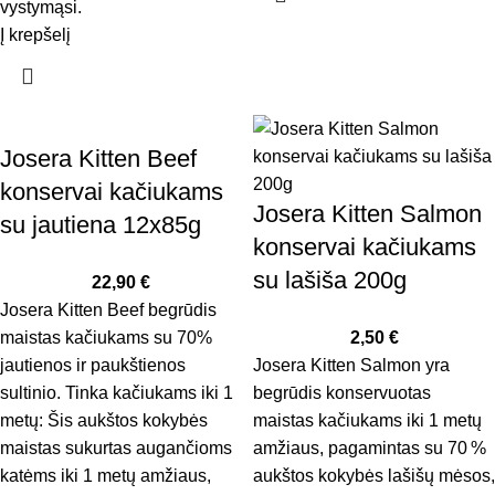
vystymąsi.
Į krepšelį
Josera Kitten Beef
konservai kačiukams
Josera Kitten Salmon
su jautiena 12x85g
konservai kačiukams
su lašiša 200g
22,90
€
Josera Kitten Beef begrūdis
maistas kačiukams su 70%
2,50
€
jautienos ir paukštienos
Josera Kitten Salmon yra
sultinio. Tinka kačiukams iki 1
begrūdis konservuotas
metų: Šis aukštos kokybės
maistas kačiukams iki 1 metų
maistas sukurtas augančioms
amžiaus, pagamintas su 70 %
katėms iki 1 metų amžiaus,
aukštos kokybės lašišų mėsos,