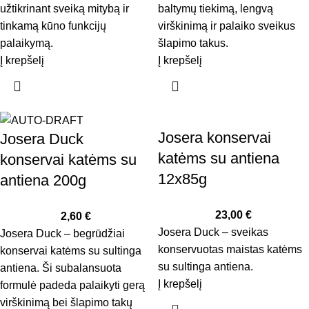
užtikrinant sveiką mitybą ir
baltymų tiekimą, lengvą
tinkamą kūno funkcijų
virškinimą ir palaiko sveikus
palaikymą.
šlapimo takus.
Į krepšelį
Į krepšelį
Josera konservai
Josera Duck
katėms su antiena
konservai katėms su
12x85g
antiena 200g
23,00
€
2,60
€
Josera Duck – sveikas
Josera Duck – begrūdžiai
konservuotas maistas katėms
konservai katėms su sultinga
su sultinga antiena.
antiena. Ši subalansuota
Į krepšelį
formulė padeda palaikyti gerą
virškinimą bei šlapimo takų