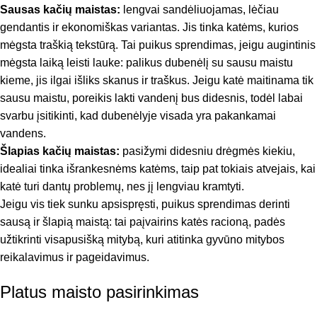
Sausas kačių maistas:
lengvai sandėliuojamas, lėčiau
gendantis ir ekonomiškas variantas. Jis tinka katėms, kurios
mėgsta traškią tekstūrą. Tai puikus sprendimas, jeigu augintinis
mėgsta laiką leisti lauke: palikus dubenėlį su sausu maistu
kieme, jis ilgai išliks skanus ir traškus. Jeigu katė maitinama tik
sausu maistu, poreikis lakti vandenį bus didesnis, todėl labai
svarbu įsitikinti, kad dubenėlyje visada yra pakankamai
vandens.
Šlapias kačių maistas:
pasižymi didesniu drėgmės kiekiu,
idealiai tinka išrankesnėms katėms, taip pat tokiais atvejais, kai
katė turi dantų problemų, nes jį lengviau kramtyti.
Jeigu vis tiek sunku apsispręsti, puikus sprendimas derinti
sausą ir šlapią maistą: tai paįvairins katės racioną, padės
užtikrinti visapusišką mitybą, kuri atitinka gyvūno mitybos
reikalavimus ir pageidavimus.
Platus maisto pasirinkimas