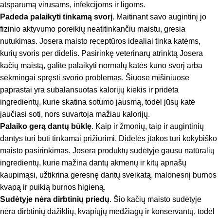
atsparumą virusams, infekcijoms ir ligoms.
Padeda palaikyti tinkamą svorį
. Maitinant savo augintinį jo
fizinio aktyvumo poreikių neatitinkančiu maistu, gresia
nutukimas. Josera maisto receptūros idealiai tinka katėms,
kurių svoris per didelis. Pasirinkę veterinarų atrinktą Josera
kačių maistą, galite palaikyti normalų katės kūno svorį arba
sėkmingai spręsti svorio problemas. Šiuose mišiniuose
paprastai yra subalansuotas kalorijų kiekis ir pridėta
ingredientų, kurie skatina sotumo jausmą, todėl jūsų katė
jaučiasi soti, nors suvartoja mažiau kalorijų.
Palaiko gerą dantų būklę
. Kaip ir žmonių, taip ir augintinių
dantys turi būti tinkamai prižiūrimi. Didelės įtakos turi kokybiško
maisto pasirinkimas. Josera produktų sudėtyje gausu natūralių
ingredientų, kurie mažina dantų akmenų ir kitų apnašų
kaupimąsi, užtikrina geresnę dantų sveikatą, malonesnį burnos
kvapą ir puikią burnos higieną.
Sudėtyje nėra dirbtinių priedų
. Šio kačių maisto sudėtyje
nėra dirbtinių dažiklių, kvapiųjų medžiagų ir konservantų, todėl