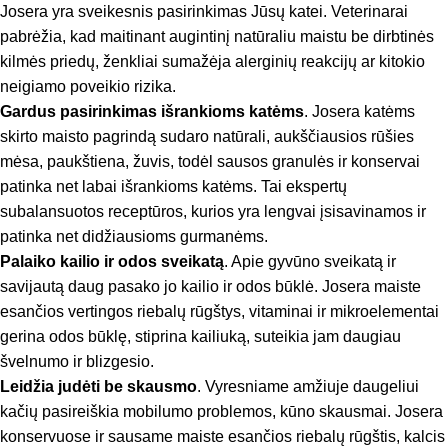
Josera yra sveikesnis pasirinkimas Jūsų katei. Veterinarai
pabrėžia, kad maitinant augintinį natūraliu maistu be dirbtinės
kilmės priedų, ženkliai sumažėja alerginių reakcijų ar kitokio
neigiamo poveikio rizika.
Gardus pasirinkimas išrankioms katėms
. Josera katėms
skirto maisto pagrindą sudaro natūrali, aukščiausios rūšies
mėsa, paukštiena, žuvis, todėl sausos granulės ir konservai
patinka net labai išrankioms katėms. Tai ekspertų
subalansuotos receptūros, kurios yra lengvai įsisavinamos ir
patinka net didžiausioms gurmanėms.
Palaiko kailio ir odos sveikatą
. Apie gyvūno sveikatą ir
savijautą daug pasako jo kailio ir odos būklė. Josera maiste
esančios vertingos riebalų rūgštys, vitaminai ir mikroelementai
gerina odos būklę, stiprina kailiuką, suteikia jam daugiau
švelnumo ir blizgesio.
Leidžia judėti be skausmo
. Vyresniame amžiuje daugeliui
kačių pasireiškia mobilumo problemos, kūno skausmai. Josera
konservuose ir sausame maiste esančios riebalų rūgštis, kalcis