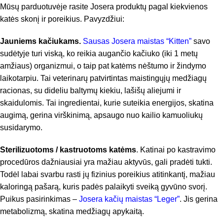
Mūsų parduotuvėje rasite Josera produktų pagal kiekvienos
katės skonį ir poreikius. Pavyzdžiui:
Jauniems kačiukams.
Sausas Josera maistas “Kitten”
savo
sudėtyje turi viską, ko reikia augančio kačiuko (iki 1 metų
amžiaus) organizmui, o taip pat katėms nėštumo ir žindymo
laikotarpiu. Tai veterinarų patvirtintas maistingųjų medžiagų
racionas, su dideliu baltymų kiekiu, lašišų aliejumi ir
skaidulomis. Tai ingredientai, kurie suteikia energijos, skatina
augimą, gerina virškinimą, apsaugo nuo kailio kamuoliukų
susidarymo.
Sterilizuotoms / kastruotoms katėms
. Katinai po kastravimo
procedūros dažniausiai yra mažiau aktyvūs, gali pradėti tukti.
Todėl labai svarbu rasti jų fizinius poreikius atitinkantį, mažiau
kaloringą pašarą, kuris padės palaikyti sveiką gyvūno svorį.
Puikus pasirinkimas –
Josera kačių maistas “Leger”
. Jis gerina
metabolizmą, skatina medžiagų apykaitą.