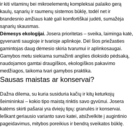
ir kiti vitaminų bei mikroelementų kompleksai palaiko gerą
kaulų, sąnarių ir raumenų sistemos būklę, todėl net ir
brandesnio amžiaus katė gali komfortiškai judėti, sumažėja
sąnarių skausmas.
Dėmesys ekologijai.
Josera prioritetas – sveika, laiminga katė,
gyvenanti saugioje ir tvarioje aplinkoje. Dėl šios priežasties
gamintojas daug dėmesio skiria tvarumui ir aplinkosaugai.
Gamybos metu siekiama sumažinti anglies dioksido pėdsaką,
naudojamos gamtai draugiškos, ekologiškos pakavimo
medžiagos, taikoma tvari gamybos praktika.
Sausas maistas ar konservai?
Dažna dilema, su kuria susiduria kačių ir kitų keturkojų
šeimininkai – kokio tipo maistą rinktis savo gyvūnui. Josera
katėms skirti pašarai yra dviejų tipų: granulės ir konservai.
Ieškant geriausio varianto savo katei, atsižvelkite į augintinio
pageidavimus, mitybos poreikius ir bendrą sveikatos būklę.