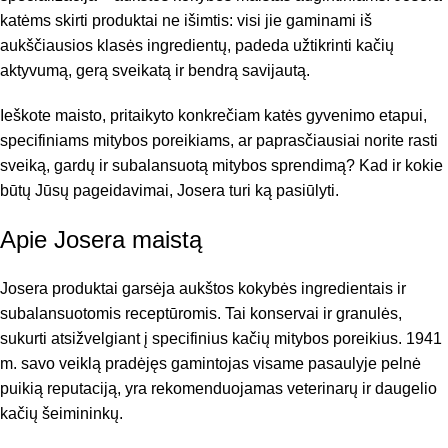
katėms skirti produktai ne išimtis: visi jie gaminami iš
aukščiausios klasės ingredientų, padeda užtikrinti kačių
aktyvumą, gerą sveikatą ir bendrą savijautą.
Ieškote maisto, pritaikyto konkrečiam katės gyvenimo etapui,
specifiniams mitybos poreikiams, ar paprasčiausiai norite rasti
sveiką, gardų ir subalansuotą mitybos sprendimą? Kad ir kokie
būtų Jūsų pageidavimai, Josera turi ką pasiūlyti.
Apie Josera maistą
Josera produktai garsėja aukštos kokybės ingredientais ir
subalansuotomis receptūromis. Tai konservai ir granulės,
sukurti atsižvelgiant į specifinius kačių mitybos poreikius. 1941
m. savo veiklą pradėjęs gamintojas visame pasaulyje pelnė
puikią reputaciją, yra rekomenduojamas veterinarų ir daugelio
kačių šeimininkų.