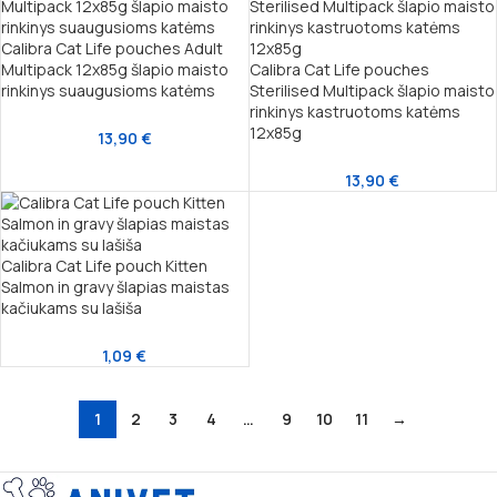
Calibra Cat Life pouches Adult
Multipack 12x85g šlapio maisto
Calibra Cat Life pouches
rinkinys suaugusioms katėms
Sterilised Multipack šlapio maisto
rinkinys kastruotoms katėms
12x85g
13,90
€
13,90
€
Calibra Cat Life pouch Kitten
Salmon in gravy šlapias maistas
kačiukams su lašiša
1,09
€
1
2
3
4
…
9
10
11
→