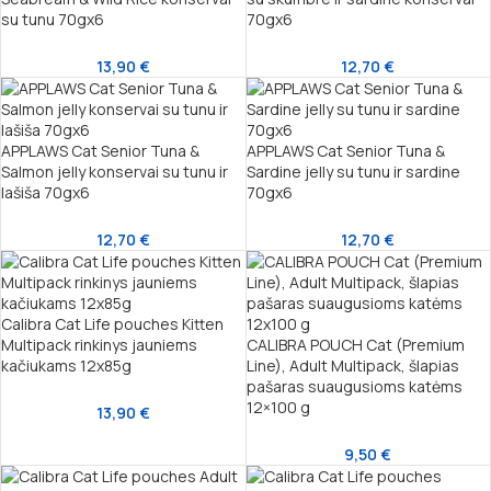
su tunu 70gx6
70gx6
13,90
€
12,70
€
APPLAWS Cat Senior Tuna &
APPLAWS Cat Senior Tuna &
Salmon jelly konservai su tunu ir
Sardine jelly su tunu ir sardine
lašiša 70gx6
70gx6
12,70
€
12,70
€
Calibra Cat Life pouches Kitten
Multipack rinkinys jauniems
CALIBRA POUCH Cat (Premium
kačiukams 12x85g
Line), Adult Multipack, šlapias
pašaras suaugusioms katėms
12×100 g
13,90
€
9,50
€