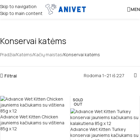
Skip to navigation
MEN
Skip to main content
Konservai katėms
Pradžia
Katėms
Kačių maistas
Konservai katėms
Rodoma 1–21 iš 227
Filtrai
SOLD
OUT
Advance Wet Kitten Chicken
jauniems kačiukams su vištiena
85g x 12
Advance Wet Kitten Turkey
konservai jauniems kačiukams su