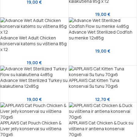
kalakutiena 85g x 12
19,00
€
19,00
€
Advance Wet Sterilized Codfish
Advance Wet Adult Chicken
su menke 12x85g
konservai katėms su vištiena 85g
x 12
19,00
€
19,00
€
Advance Wet Sterilized Turkey su
APPLAWS Cat Kitten Tuna
kalakutiena 12x85g
konservai Su tunu 70gx6
19,00
€
12,70
€
APPLAWS Cat Pouch Chicken &
APPLAWS Cat Chicken & Duck su
Liver jelly konservai su vištiena
vištiena ir antiena konservai
70gx6
70gx6