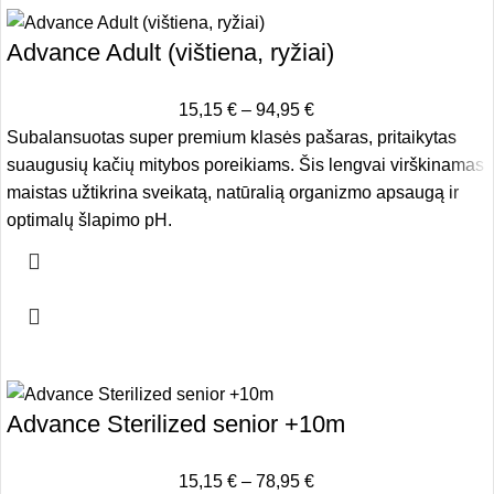
Advance Adult (vištiena, ryžiai)
15,15
€
–
94,95
€
Subalansuotas super premium klasės pašaras, pritaikytas
suaugusių kačių mitybos poreikiams. Šis lengvai virškinamas
maistas užtikrina sveikatą, natūralią organizmo apsaugą ir
optimalų šlapimo pH.
-5%
Advance Sterilized senior +10m
15,15
€
–
78,95
€