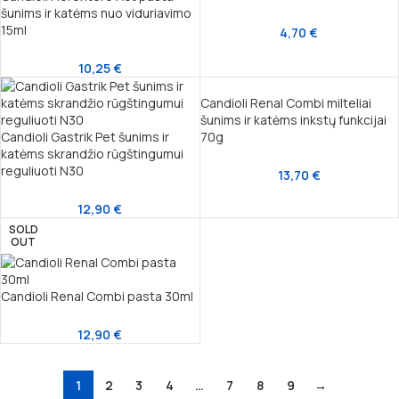
šunims ir katėms nuo viduriavimo
15ml
4,70
€
10,25
€
Candioli Renal Combi milteliai
šunims ir katėms inkstų funkcijai
Candioli Gastrik Pet šunims ir
70g
katėms skrandžio rūgštingumui
reguliuoti N30
13,70
€
12,90
€
SOLD
OUT
Candioli Renal Combi pasta 30ml
12,90
€
1
2
3
4
…
7
8
9
→