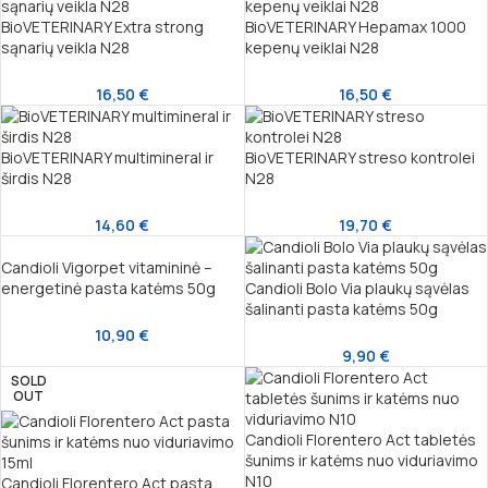
BioVETERINARY Extra strong
BioVETERINARY Hepamax 1000
sąnarių veikla N28
kepenų veiklai N28
16,50
€
16,50
€
BioVETERINARY multimineral ir
BioVETERINARY streso kontrolei
širdis N28
N28
14,60
€
19,70
€
Candioli Vigorpet vitamininė –
energetinė pasta katėms 50g
Candioli Bolo Via plaukų sąvėlas
šalinanti pasta katėms 50g
10,90
€
9,90
€
SOLD
OUT
Candioli Florentero Act tabletės
šunims ir katėms nuo viduriavimo
N10
Candioli Florentero Act pasta