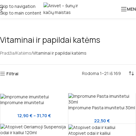
Skip to navigation
MEN
Skip to main content
Vitaminai ir papildai katėms
Pradžia
Katėms
Vitaminai ir papildai katėms
Rodoma 1–21 iš 169
Filtrai
Impromune imunitetui
Impromune Pasta imunitetui 30ml
12,90
€
–
31,70
€
22,50
€
Atopivet odai ir kailiui