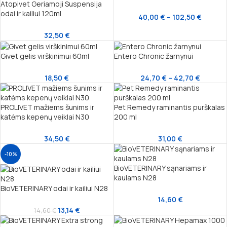
Atopivet Geriamoji Suspensija
odai ir kailiui 120ml
40,00
€
–
102,50
€
32,50
€
Givet gelis virškinimui 60ml
Entero Chronic žarnynui
18,50
€
24,70
€
–
42,70
€
PROLIVET mažiems šunims ir
Pet Remedy raminantis purškalas
katėms kepenų veiklai N30
200 ml
34,50
€
31,00
€
-10%
BioVETERINARY sąnariams ir
kaulams N28
BioVETERINARY odai ir kailiui N28
14,60
€
13,14
€
14,60
€