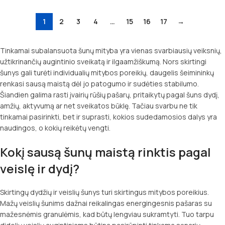
1
2
3
4
…
15
16
17
→
Tinkamai subalansuota šunų mityba yra vienas svarbiausių veiksnių,
užtikrinančių augintinio sveikatą ir ilgaamžiškumą. Nors skirtingi
šunys gali turėti individualių mitybos poreikių, daugelis šeimininkų
renkasi sausą maistą dėl jo patogumo ir sudėties stabilumo.
Šiandien galima rasti įvairių rūšių pašarų, pritaikytų pagal šuns dydį,
amžių, aktyvumą ar net sveikatos būklę. Tačiau svarbu ne tik
tinkamai pasirinkti, bet ir suprasti, kokios sudedamosios dalys yra
naudingos, o kokių reikėtų vengti.
Kokį sausą šunų maistą rinktis pagal
veislę ir dydį?
Skirtingų dydžių ir veislių šunys turi skirtingus mitybos poreikius.
Mažų veislių šunims dažnai reikalingas energingesnis pašaras su
mažesnėmis granulėmis, kad būtų lengviau sukramtyti. Tuo tarpu