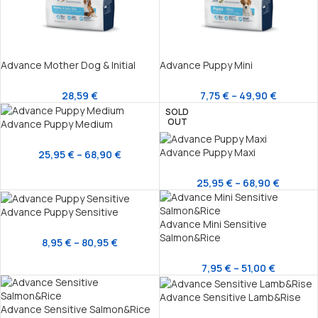
Advance Mother Dog & Initial
Advance Puppy Mini
28,59
€
7,75
€
–
49,90
€
SOLD
OUT
Advance Puppy Medium
Advance Puppy Maxi
25,95
€
–
68,90
€
25,95
€
–
68,90
€
Advance Puppy Sensitive
Advance Mini Sensitive
Salmon&Rice
8,95
€
–
80,95
€
7,95
€
–
51,00
€
Advance Sensitive Lamb&Rise
Advance Sensitive Salmon&Rice