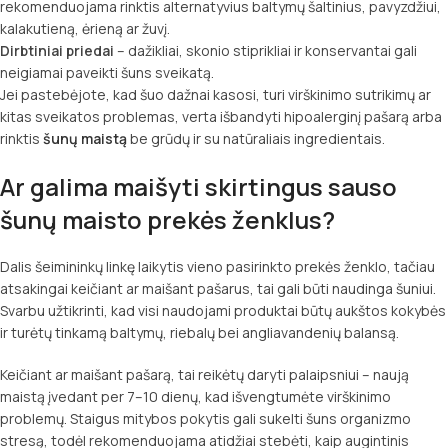
rekomenduojama rinktis alternatyvius baltymų šaltinius, pavyzdžiui,
kalakutieną, ėrieną ar žuvį.
Dirbtiniai priedai
– dažikliai, skonio stiprikliai ir konservantai gali
neigiamai paveikti šuns sveikatą.
Jei pastebėjote, kad šuo dažnai kasosi, turi virškinimo sutrikimų ar
kitas sveikatos problemas, verta išbandyti hipoalerginį pašarą arba
rinktis
šunų maistą
be grūdų ir su natūraliais ingredientais.
Ar galima maišyti skirtingus sauso
šunų maisto prekės ženklus?
Dalis šeimininkų linkę laikytis vieno pasirinkto prekės ženklo, tačiau
atsakingai keičiant ar maišant pašarus, tai gali būti naudinga šuniui.
Svarbu užtikrinti, kad visi naudojami produktai būtų aukštos kokybės
ir turėtų tinkamą baltymų, riebalų bei angliavandenių balansą.
Keičiant ar maišant pašarą, tai reikėtų daryti palaipsniui – naują
maistą įvedant per 7–10 dienų, kad išvengtumėte virškinimo
problemų. Staigus mitybos pokytis gali sukelti šuns organizmo
stresą, todėl rekomenduojama atidžiai stebėti, kaip augintinis