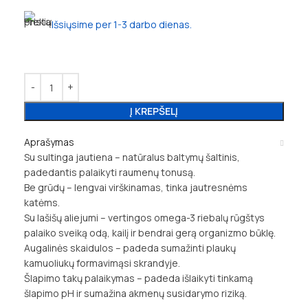
Išsiųsime per 1-3 darbo dienas.
Į KREPŠELĮ
Aprašymas
Su sultinga jautiena – natūralus baltymų šaltinis,
padedantis palaikyti raumenų tonusą.
Be grūdų – lengvai virškinamas, tinka jautresnėms
katėms.
Su lašišų aliejumi – vertingos omega-3 riebalų rūgštys
palaiko sveiką odą, kailį ir bendrai gerą organizmo būklę.
Augalinės skaidulos – padeda sumažinti plaukų
kamuoliukų formavimąsi skrandyje.
Šlapimo takų palaikymas – padeda išlaikyti tinkamą
šlapimo pH ir sumažina akmenų susidarymo riziką.