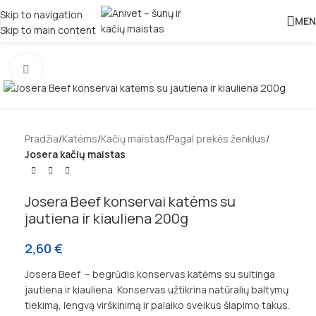
Skip to navigation
MEN
Skip to main content
Padidinti
Pradžia
Katėms
Kačių maistas
Pagal prekės ženklus
Josera kačių maistas
Josera Beef konservai katėms su
jautiena ir kiauliena 200g
2,60
€
Josera Beef – begrūdis konservas katėms su sultinga
jautiena ir kiauliena. Konservas užtikrina natūralių baltymų
tiekimą, lengvą virškinimą ir palaiko sveikus šlapimo takus.