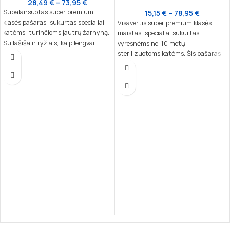
28,49
€
–
73,95
€
Subalansuotas super premium
15,15
€
–
78,95
€
klasės pašaras, sukurtas specialiai
Visavertis super premium klasės
katėms, turinčioms jautrų žarnyną.
maistas, specialiai sukurtas
Su lašiša ir ryžiais, kaip lengvai
vyresnėms nei 10 metų
virškinamais ingredientais, šis
sterilizuotoms katėms. Šis pašaras
maistas užtikrina jūsų augintinio
užtikrina subalansuotą mitybą,
sveikatą ir gerovę.
padeda valdyti amžiaus poveikį,
kontroliuoti svorį ir palaikyti sveiką
inkstų bei sąnarių būklę.