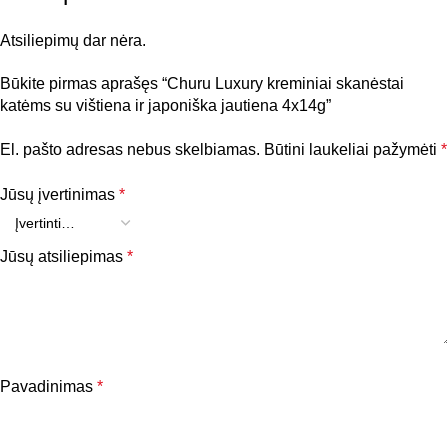
TIPAS
Skanėstai
Atsiliepimų dar nėra.
Būkite pirmas aprašęs “Churu Luxury kreminiai skanėstai
katėms su vištiena ir japoniška jautiena 4x14g”
El. pašto adresas nebus skelbiamas.
Būtini laukeliai pažymėti
*
Jūsų įvertinimas
*
Jūsų atsiliepimas
*
Pavadinimas
*