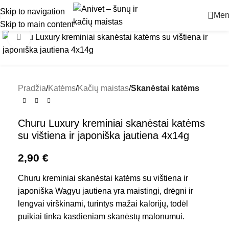
Skip to navigation
Men
Skip to main content
Padidinti
Pradžia
Katėms
Kačių maistas
Skanėstai katėms
Churu Luxury kreminiai skanėstai katėms
su vištiena ir japoniška jautiena 4x14g
2,90
€
Churu kreminiai skanėstai katėms su vištiena ir
japoniška Wagyu jautiena yra maistingi, drėgni ir
lengvai virškinami, turintys mažai kalorijų, todėl
puikiai tinka kasdieniam skanėstų malonumui.