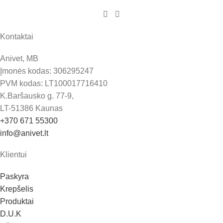
Kontaktai
Anivet, MB
Įmonės kodas: 306295247
PVM kodas: LT100017716410
K.Baršausko g. 77-9,
LT-51386 Kaunas
+370 671 55300
info@anivet.lt
Klientui
Paskyra
Krepšelis
Produktai
D.U.K