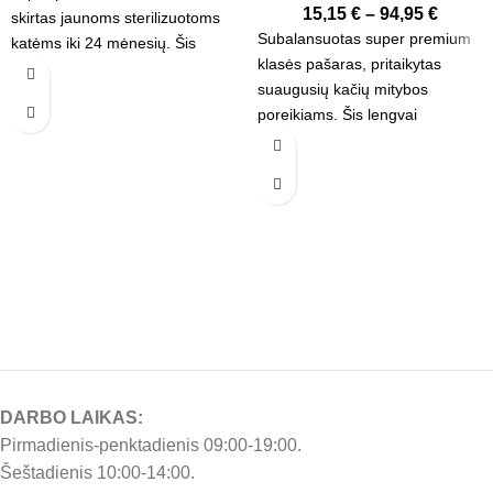
15,15
€
–
94,95
€
skirtas jaunoms sterilizuotoms
Subalansuotas super premium
katėms iki 24 mėnesių. Šis
klasės pašaras, pritaikytas
maistas atitinka specifinius
suaugusių kačių mitybos
sterilizuotų kačių poreikius,
poreikiams. Šis lengvai
padėdamas išvengti svorio
virškinamas maistas užtikrina
augimo, gerinti gliukozės
sveikatą, natūralią organizmo
toleranciją ir palaikyti šlapimo
apsaugą ir optimalų šlapimo pH.
takų sveikatą.
DARBO LAIKAS:
Pirmadienis-penktadienis 09:00-19:00.
Šeštadienis 10:00-14:00.