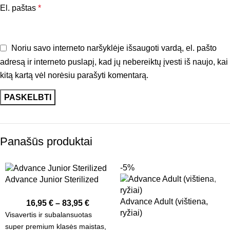
El. paštas
*
Noriu savo interneto naršyklėje išsaugoti vardą, el. pašto
adresą ir interneto puslapį, kad jų nebereiktų įvesti iš naujo, kai
kitą kartą vėl norėsiu parašyti komentarą.
Panašūs produktai
-5%
Advance Junior Sterilized
Advance Adult (vištiena,
16,95
€
–
83,95
€
ryžiai)
Visavertis ir subalansuotas
super premium klasės maistas,