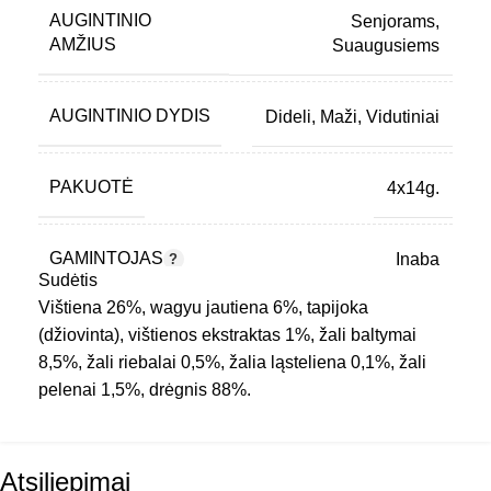
AUGINTINIO
Senjorams
,
AMŽIUS
Suaugusiems
AUGINTINIO DYDIS
Dideli
,
Maži
,
Vidutiniai
PAKUOTĖ
4x14g.
GAMINTOJAS
Inaba
Sudėtis
Vištiena 26%, wagyu jautiena 6%, tapijoka
PREKINIS ŽENKLAS
Churu
(džiovinta), vištienos ekstraktas 1%, žali baltymai
8,5%, žali riebalai 0,5%, žalia ląsteliena 0,1%, žali
pelenai 1,5%, drėgnis 88%.
PRODUKTO
Su jautiena
,
Su
SUDĖTIS
paukštiena
Atsiliepimai