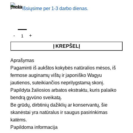
Išsiųsime per 1-3 darbo dienas.
Į KREPŠELĮ
Aprašymas
Pagaminti iš aukštos kokybės natūralios mėsos, iš
fermose auginamų vištų ir japoniško Wagyu
jautienos, suteikiančios neprilygstamą skonį.
Papildyta žaliosios arbatos ekstraktu, kuris palaiko
bendrą gyvūno sveikatą.
Be grūdų, dirbtinių dažiklių ar konservantų, šie
skanėstai yra natūralus ir saugus pasirinkimas
katėms.
Papildoma informacija