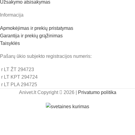
Užsakymo atsisakymas
Informacija
Apmokėjimas ir prekių pristatymas
Garantija ir prekių grąžinimas
Taisyklės
Pašarų ūkio subjekto registracijos numeris:
r LT ŽT 294723
r LT KPT 294724
r LT PLA 294725
Anivet.lt Copyright
2026 |
Privatumo politika