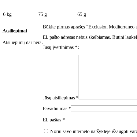
6 kg
75 g
65 g
Būkite pirmas aprašęs “Exclusion Mediterraneo s
Atsiliepimai
El. pašto adresas nebus skelbiamas.
Būtini lauke
Atsiliepimų dar nėra.
Jūsų įvertinimas
*
Jūsų atsiliepimas
*
Pavadinimas
*
El. paštas
*
Noriu savo interneto naršyklėje išsaugoti vardą