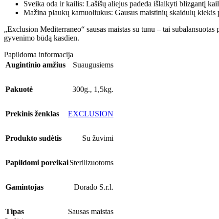
Sveika oda ir kailis: Lašišų aliejus padeda išlaikyti blizgantį kail
Mažina plaukų kamuoliukus: Gausus maistinių skaidulų kiekis
„Exclusion Mediterraneo“ sausas maistas su tunu – tai subalansuotas pa
gyvenimo būdą kasdien.
Papildoma informacija
Augintinio amžius
Suaugusiems
Pakuotė
300g.
,
1,5kg.
Prekinis ženklas
EXCLUSION
Produkto sudėtis
Su žuvimi
Papildomi poreikai
Sterilizuotoms
Gamintojas
Dorado S.r.l.
Tipas
Sausas maistas