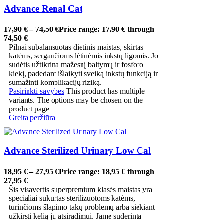
Advance Renal Cat
17,90
€
–
74,50
€
Price range: 17,90 € through
74,50 €
Pilnai subalansuotas dietinis maistas, skirtas
katėms, sergančioms lėtinėmis inkstų ligomis. Jo
sudėtis užtikrina mažesnį baltymų ir fosforo
kiekį, padedant išlaikyti sveiką inkstų funkciją ir
sumažinti komplikacijų riziką.
Pasirinkti savybes
This product has multiple
variants. The options may be chosen on the
product page
Greita peržiūra
Advance Sterilized Urinary Low Cal
18,95
€
–
27,95
€
Price range: 18,95 € through
27,95 €
Šis visavertis superpremium klasės maistas yra
specialiai sukurtas sterilizuotoms katėms,
turinčioms šlapimo takų problemų arba siekiant
užkirsti kelią jų atsiradimui. Jame suderinta