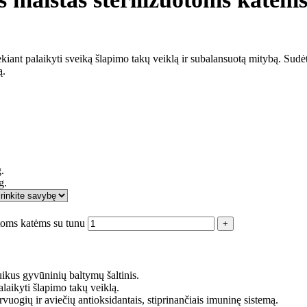
iekiant palaikyti sveiką šlapimo takų veiklą ir subalansuotą mitybą. Sud
ą.
.
g.
otoms katėms su tunu
ikus gyvūninių baltymų šaltinis.
alaikyti šlapimo takų veiklą.
uogių ir aviečių antioksidantais, stiprinančiais imuninę sistemą.