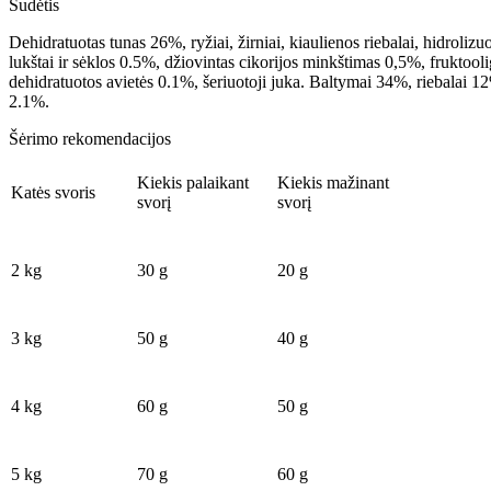
Sudėtis
Dehidratuotas tunas 26%, ryžiai, žirniai, kiaulienos riebalai, hidroli
lukštai ir sėklos 0.5%, džiovintas cikorijos minkštimas 0,5%, frukto
dehidratuotos avietės 0.1%, šeriuotoji juka. Baltymai 34%, riebalai 1
2.1%.
Šėrimo rekomendacijos
Kiekis palaikant
Kiekis mažinant
Katės svoris
svorį
svorį
2 kg
30 g
20 g
3 kg
50 g
40 g
4 kg
60 g
50 g
5 kg
70 g
60 g