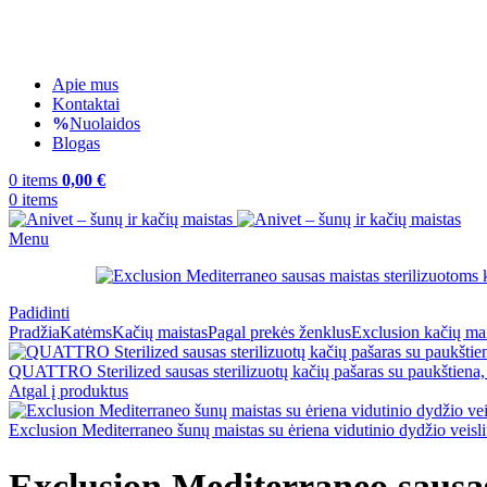
Apie mus
Kontaktai
Nuolaidos
Blogas
0
items
0,00
€
0
items
Menu
Padidinti
Pradžia
Katėms
Kačių maistas
Pagal prekės ženklus
Exclusion kačių mai
QUATTRO Sterilized sausas sterilizuotų kačių pašaras su paukštiena
Atgal į produktus
Exclusion Mediterraneo šunų maistas su ėriena vidutinio dydžio veis
Exclusion Mediterraneo sausas