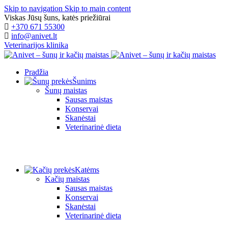
Skip to navigation
Skip to main content
Viskas Jūsų šuns, katės priežiūrai
+370 671 55300
info@anivet.lt
Veterinarijos klinika
Pradžia
Šunims
Šunų maistas
Sausas maistas
Konservai
Skanėstai
Veterinarinė dieta
Katėms
Kačių maistas
Sausas maistas
Konservai
Skanėstai
Veterinarinė dieta