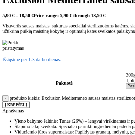
5,90
€
–
18,50
€
Price range: 5,90 € through 18,50 €
Visavertis sausas maistas, sukurtas specialiai sterilizuotoms katėms, s
užtikrina puikią maistinę kokybę ir optimalų katės sveikatos palaikym
Išsiųsime per 1-3 darbo dienas.
300g
1,5k
Pakuotė
produkto kiekis: Exclusion Mediterraneo sausas maistas sterilizu
Į KREPŠELĮ
Aprašymas
Vieno baltymo šaltinis: Tunas (26%) – lengvai virškinamas ir pu
Šlapimo takų sveikata: Specialiai parinkti ingredientai padeda p
Viduržemio jūros supermaistas: Papildytas granatų, mėlynių, gerv