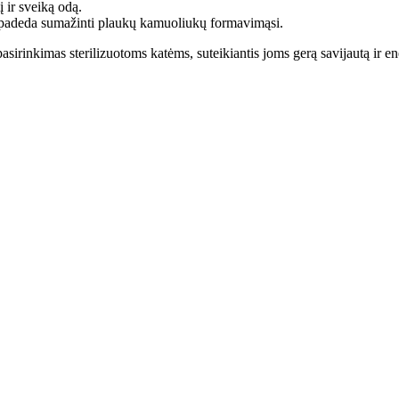
į ir sveiką odą.
 padeda sumažinti plaukų kamuoliukų formavimąsi.
sirinkimas sterilizuotoms katėms, suteikiantis joms gerą savijautą ir en