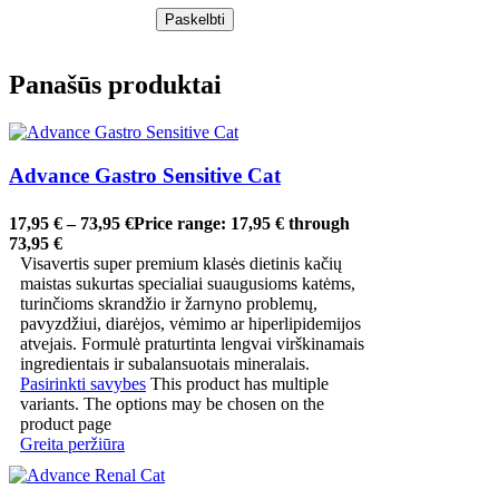
Panašūs produktai
Advance Gastro Sensitive Cat
17,95
€
–
73,95
€
Price range: 17,95 € through
73,95 €
Visavertis super premium klasės dietinis kačių
maistas sukurtas specialiai suaugusioms katėms,
turinčioms skrandžio ir žarnyno problemų,
pavyzdžiui, diarėjos, vėmimo ar hiperlipidemijos
atvejais. Formulė praturtinta lengvai virškinamais
ingredientais ir subalansuotais mineralais.
Pasirinkti savybes
This product has multiple
variants. The options may be chosen on the
product page
Greita peržiūra