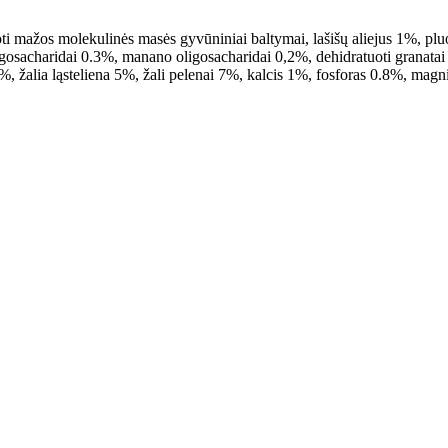
zuoti mažos molekulinės masės gyvūniniai baltymai, lašišų aliejus 1%, pl
oligosacharidai 0.3%, manano oligosacharidai 0,2%, dehidratuoti granat
2%, žalia ląsteliena 5%, žali pelenai 7%, kalcis 1%, fosforas 0.8%, ma