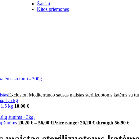
Žaislai
Kitos priemonės
stas
Exclusion Mediterraneo sausas maistas sterilizuotoms katėms su tu
, 1,5 kg
10,00
€
lių šunims
20,20
€
–
56,90
€
Price range: 20,20 € through 56,90 €
 maistas sterilizuotoms katėms