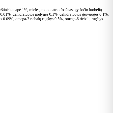
uoštinė kanapė 1%, mielės, mononatrio fosfatas, gysločio luobelių
ai 0,01%, dehidratuotos mėlynės 0.1%, dehidratuotos gervuogės 0.1%,
gnis 0.09%, omega-3 riebalų rūgštys 0.5%, omega-6 riebalų rūgštys