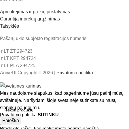
Apmokėjimas ir prekių pristatymas
Garantija ir prekių grąžinimas
Taisyklės
Pašarų ūkio subjekto registracijos numeris:
r LT ŽT 294723
r LT KPT 294724
r LT PLA 294725
Anivet.lt Copyright
2026 |
Privatumo politika
Mes naudojame slapukus, kad pagerintume jūsų patirtį mūsų
svetainėje. Naršydami šioje svetainėje sutinkate su mūsų
slapukų naudojimu.
Privatumo politika
SUTINKU
Paieška
Pradėkite rašyti, kad matytumėte norimą paiešką