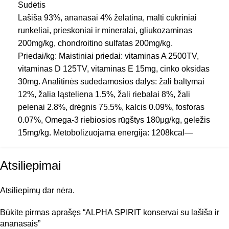
Sudėtis
PREKINIS ŽENKLAS
ALPHA SPIRIT
Lašiša 93%, ananasai 4% želatina, malti cukriniai
runkeliai, prieskoniai ir mineralai, gliukozaminas
200mg/kg, chondroitino sulfatas 200mg/kg.
PRODUKTO SUDĖTIS
Su lašiša
Priedai/kg: Maistiniai priedai: vitaminas A 2500TV,
vitaminas D 125TV, vitaminas E 15mg, cinko oksidas
30mg. Analitinės sudedamosios dalys: žali baltymai
TIPAS
Konservai
12%, žalia ląsteliena 1.5%, žali riebalai 8%, žali
pelenai 2.8%, drėgnis 75.5%, kalcis 0.09%, fosforas
0.07%, Omega-3 riebiosios rūgštys 180μg/kg, geležis
15mg/kg. Metobolizuojama energija: 1208kcal—
4632Kj.
Atsiliepimai
Atsiliepimų dar nėra.
Būkite pirmas aprašęs “ALPHA SPIRIT konservai su lašiša ir
ananasais”