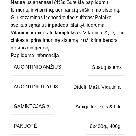
Natūralūs ananasai (4%): Suteikia papildomų
fermentų ir vitaminų, gerinančių virškinimo sistemą.
Gliukozaminas ir chondroitino sulfatas: Palaiko
sveikus sąnarius ir padeda išlaikyti judrumą.
Vitaminų ir mineralų kompleksas: Vitaminai A, D, E ir
cinkas stiprina imuninę sistemą ir užtikrina bendrą
organizmo gerovę.
Be dirbtinių priedų: Natūralūs ingredientai, be
Papildoma informacija
nereikalingų dažiklių, kvapiųjų medžiagų ar
AUGINTINIO AMŽIUS
Suaugusiems
konservantų.
Šis pašaras yra skanus ir maistingas sprendimas
jūsų augintiniui, užtikrinantis sveikatą, energiją ir
AUGINTINIO DYDIS
Dideli
,
Maži
,
Vidutiniai
puikią savijautą kasdien. Tinka net išrankiausiems
šunims.
GAMINTOJAS
Amiguitos Pets & Life
PAKUOTĖ
6x400g.
,
400g.