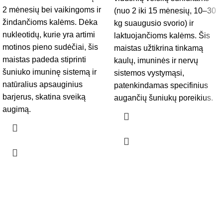
2 mėnesių bei vaikingoms ir
(nuo 2 iki 15 mėnesių, 10–30
žindančioms kalėms. Dėka
kg suaugusio svorio) ir
nukleotidų, kurie yra artimi
laktuojančioms kalėms. Šis
motinos pieno sudėčiai, šis
maistas užtikrina tinkamą
maistas padeda stiprinti
kaulų, imuninės ir nervų
šuniuko imuninę sistemą ir
sistemos vystymąsi,
natūralius apsauginius
patenkindamas specifinius
barjerus, skatina sveiką
augančių šuniukų poreikius.
augimą.