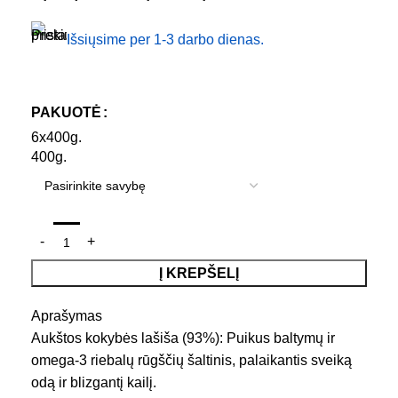
Išsiųsime per 1-3 darbo dienas.
PAKUOTĖ
6x400g.
400g.
Į KREPŠELĮ
Aprašymas
Aukštos kokybės lašiša (93%): Puikus baltymų ir
omega-3 riebalų rūgščių šaltinis, palaikantis sveiką
odą ir blizgantį kailį.