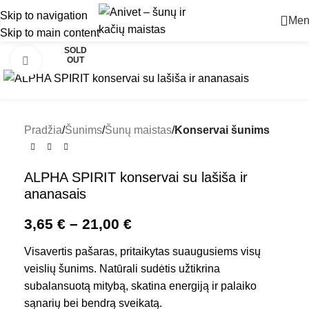
Skip to navigation
Men
Skip to main content
SOLD
OUT
Padidinti
Pradžia
Šunims
Šunų maistas
Konservai šunims
ALPHA SPIRIT konservai su lašiša ir
ananasais
3,65
€
–
21,00
€
Visavertis pašaras, pritaikytas suaugusiems visų
veislių šunims. Natūrali sudėtis užtikrina
subalansuotą mitybą, skatina energiją ir palaiko
sąnarių bei bendrą sveikatą.