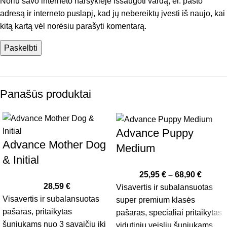
Noriu savo interneto naršyklėje išsaugoti vardą, el. pašto
adresą ir interneto puslapį, kad jų nebereiktų įvesti iš naujo, kai
kitą kartą vėl norėsiu parašyti komentarą.
Panašūs produktai
Advance Puppy
Advance Mother Dog
Medium
& Initial
25,95
€
–
68,90
€
28,59
€
Visavertis ir subalansuotas
Visavertis ir subalansuotas
super premium klasės
pašaras, pritaikytas
pašaras, specialiai pritaikytas
šuniukams nuo 3 savaičių iki
vidutinių veislių šuniukams