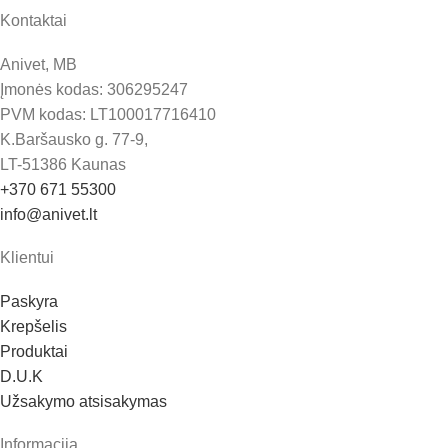
Kontaktai
Anivet, MB
Įmonės kodas: 306295247
PVM kodas: LT100017716410
K.Baršausko g. 77-9,
LT-51386 Kaunas
+370 671 55300
info@anivet.lt
Klientui
Paskyra
Krepšelis
Produktai
D.U.K
Užsakymo atsisakymas
Informacija