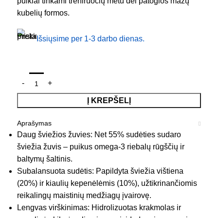
puikiai tinkami treniruočių metu dėl patogios mažų
kubelių formos.
Išsiųsime per 1-3 darbo dienas.
Į KREPŠELĮ
Aprašymas
Daug šviežios žuvies: Net 55% sudėties sudaro
šviežia žuvis – puikus omega-3 riebalų rūgščių ir
baltymų šaltinis.
Subalansuota sudėtis: Papildyta šviežia vištiena
(20%) ir kiaulių kepenėlėmis (10%), užtikrinančiomis
reikalingų maistinių medžiagų įvairovę.
Lengvas virškinimas: Hidrolizuotas krakmolas ir