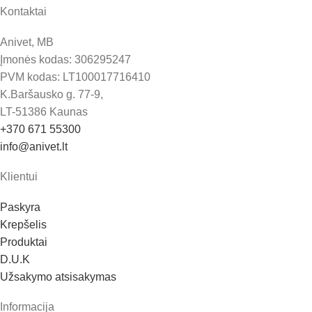
Kontaktai
Anivet, MB
Įmonės kodas: 306295247
PVM kodas: LT100017716410
K.Baršausko g. 77-9,
LT-51386 Kaunas
+370 671 55300
info@anivet.lt
Klientui
Paskyra
Krepšelis
Produktai
D.U.K
Užsakymo atsisakymas
Informacija