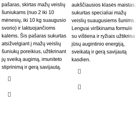
pašaras, skirtas mažų veislių
aukščiausios klasės maistas,
šuniukams (nuo 2 iki 10
sukurtas specialiai mažų
mėnesių, iki 10 kg suaugusio
veislių suaugusiems šunims.
svorio) ir laktuojančioms
Lengvai virškinama formulė
kalėms. Šis pašaras sukurtas
su vištiena ir ryžiais užtikrina
atsižvelgiant į mažų veislių
jūsų augintinio energiją,
šuniukų poreikius, užtikrinant
sveikatą ir gerą savijautą
jų sveiką augimą, imuniteto
kasdien.
stiprinimą ir gerą savijautą.