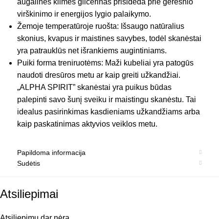
augalinės kilmės glicerinas prisideda prie geresnio
virškinimo ir energijos lygio palaikymo.
Žemoje temperatūroje ruošta: Išsaugo natūralius
skonius, kvapus ir maistines savybes, todėl skanėstai
yra patrauklūs net išrankiems augintiniams.
Puiki forma treniruotėms: Maži kubeliai yra patogūs
naudoti dresūros metu ar kaip greiti užkandžiai.
„ALPHA SPIRIT” skanėstai yra puikus būdas
palepinti savo šunį sveiku ir maistingu skanėstu. Tai
idealus pasirinkimas kasdieniams užkandžiams arba
kaip paskatinimas aktyvios veiklos metu.
Papildoma informacija
Sudėtis
Atsiliepimai
Atsiliepimų dar nėra.