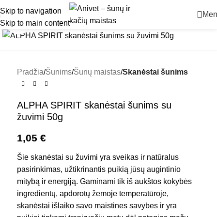
Skip to navigation
Men
Skip to main content
Padidinti
Pradžia
Šunims
Šunų maistas
Skanėstai šunims
ALPHA SPIRIT skanėstai šunims su
žuvimi 50g
1,05
€
Šie skanėstai su žuvimi yra sveikas ir natūralus
pasirinkimas, užtikrinantis puikią jūsų augintinio
mitybą ir energiją. Gaminami tik iš aukštos kokybės
ingredientų, apdorotų žemoje temperatūroje,
skanėstai išlaiko savo maistines savybes ir yra