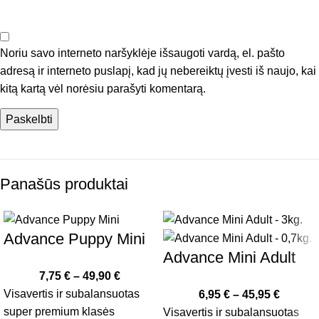
Noriu savo interneto naršyklėje išsaugoti vardą, el. pašto
adresą ir interneto puslapį, kad jų nebereiktų įvesti iš naujo, kai
kitą kartą vėl norėsiu parašyti komentarą.
Panašūs produktai
Advance Puppy Mini
Advance Mini Adult
7,75
€
–
49,90
€
Visavertis ir subalansuotas
6,95
€
–
45,95
€
super premium klasės
Visavertis ir subalansuotas