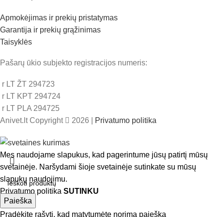
Apmokėjimas ir prekių pristatymas
Garantija ir prekių grąžinimas
Taisyklės
Pašarų ūkio subjekto registracijos numeris:
r LT ŽT 294723
r LT KPT 294724
r LT PLA 294725
Anivet.lt Copyright
2026 |
Privatumo politika
Mes naudojame slapukus, kad pagerintume jūsų patirtį mūsų
svetainėje. Naršydami šioje svetainėje sutinkate su mūsų
slapukų naudojimu.
Privatumo politika
SUTINKU
Paieška
Pradėkite rašyti, kad matytumėte norimą paiešką