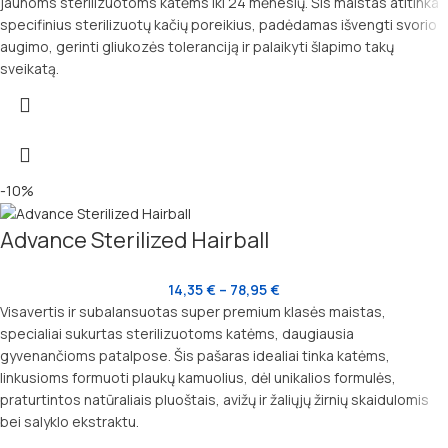
jaunoms sterilizuotoms katėms iki 24 mėnesių. Šis maistas atitinka
specifinius sterilizuotų kačių poreikius, padėdamas išvengti svorio
augimo, gerinti gliukozės toleranciją ir palaikyti šlapimo takų
sveikatą.
-10%
Advance Sterilized Hairball
14,35
€
–
78,95
€
Visavertis ir subalansuotas super premium klasės maistas,
specialiai sukurtas sterilizuotoms katėms, daugiausia
gyvenančioms patalpose. Šis pašaras idealiai tinka katėms,
linkusioms formuoti plaukų kamuolius, dėl unikalios formulės,
praturtintos natūraliais pluoštais, avižų ir žaliųjų žirnių skaidulomis
bei salyklo ekstraktu.