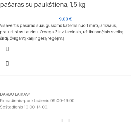
pašaras su paukštiena, 1,5 kg
9,00
€
Visavertis pašaras suaugusioms katėms nuo 1 metų amžiaus,
praturtintas taurinu, Omega-3 ir vitaminais, užtikrinančiais sveiką
širdį, žvilgantį kailį ir gerą regėjimą.
DARBO LAIKAS:
Pirmadienis-penktadienis 09:00-19:00.
Šeštadienis 10:00-14:00.