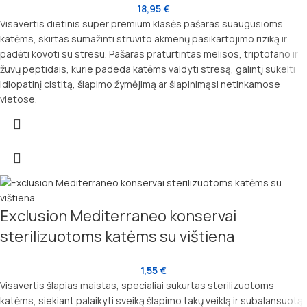
18,95
€
Visavertis dietinis super premium klasės pašaras suaugusioms
katėms, skirtas sumažinti struvito akmenų pasikartojimo riziką ir
padėti kovoti su stresu. Pašaras praturtintas melisos, triptofano ir
žuvų peptidais, kurie padeda katėms valdyti stresą, galintį sukelti
idiopatinį cistitą, šlapimo žymėjimą ar šlapinimąsi netinkamose
vietose.
Exclusion Mediterraneo konservai
sterilizuotoms katėms su vištiena
1,55
€
Visavertis šlapias maistas, specialiai sukurtas sterilizuotoms
katėms, siekiant palaikyti sveiką šlapimo takų veiklą ir subalansuotą