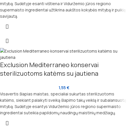
mitybą. Sudėtyje esanti vištiena ir Viduržemio jūros regiono
supermaisto ingredientai užtikrina aukštos kokybės mitybą ir puikią
savijautą.
Exclusion Mediterraneo konservai
sterilizuotoms katėms su jautiena
1,55
€
Visavertis šlapias maistas, specialiai sukurtas sterilizuotoms
katėms, siekiant palaikyti sveiką šlapimo takų veiklą ir subalansuotą
mitybą. Sudėtyje esantys Viduržemio jūros regiono supermaisto
ingredientai suteikia papildomų naudingų maistinių medžiagų.