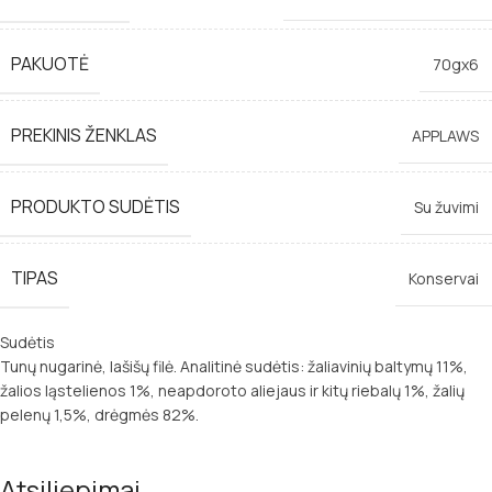
PAKUOTĖ
70gx6
PREKINIS ŽENKLAS
APPLAWS
PRODUKTO SUDĖTIS
Su žuvimi
TIPAS
Konservai
Sudėtis
Tunų nugarinė, lašišų filė. Analitinė sudėtis: žaliavinių baltymų 11%,
žalios ląstelienos 1%, neapdoroto aliejaus ir kitų riebalų 1%, žalių
pelenų 1,5%, drėgmės 82%.
Atsiliepimai