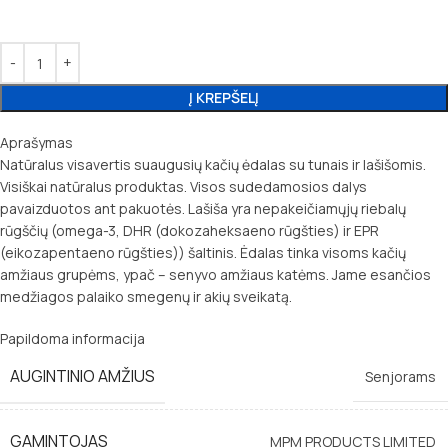
Į KREPŠELĮ
Aprašymas
Natūralus visavertis suaugusių kačių ėdalas su tunais ir lašišomis.
Visiškai natūralus produktas. Visos sudedamosios dalys
pavaizduotos ant pakuotės. Lašiša yra nepakeičiamųjų riebalų
rūgščių (omega-3, DHR (dokozaheksaeno rūgšties) ir EPR
(eikozapentaeno rūgšties)) šaltinis. Ėdalas tinka visoms kačių
amžiaus grupėms, ypač – senyvo amžiaus katėms. Jame esančios
medžiagos palaiko smegenų ir akių sveikatą.
Papildoma informacija
AUGINTINIO AMŽIUS
Senjorams
GAMINTOJAS
MPM PRODUCTS LIMITED