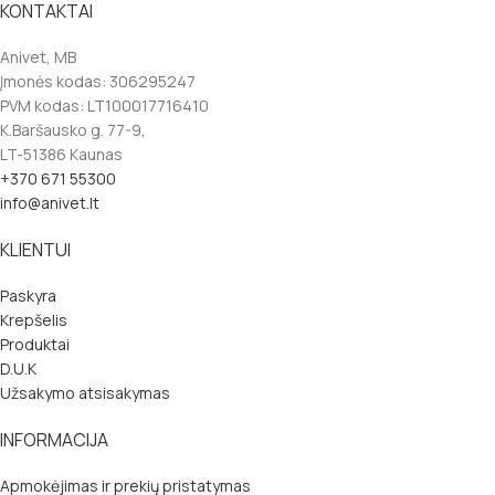
KONTAKTAI
Anivet, MB
Įmonės kodas: 306295247
PVM kodas: LT100017716410
K.Baršausko g. 77-9,
LT-51386 Kaunas
+370 671 55300
info@anivet.lt
KLIENTUI
Paskyra
Krepšelis
Produktai
D.U.K
Užsakymo atsisakymas
INFORMACIJA
Apmokėjimas ir prekių pristatymas