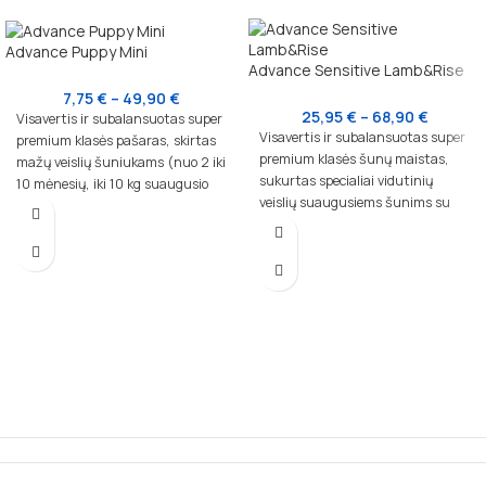
Advance Puppy Mini
Advance Sensitive Lamb&Rise
7,75
€
–
49,90
€
25,95
€
–
68,90
€
Visavertis ir subalansuotas super
Visavertis ir subalansuotas super
premium klasės pašaras, skirtas
premium klasės šunų maistas,
mažų veislių šuniukams (nuo 2 iki
sukurtas specialiai vidutinių
10 mėnesių, iki 10 kg suaugusio
veislių suaugusiems šunims su
svorio) ir laktuojančioms kalėms.
jautria virškinimo sistema.
Šis pašaras sukurtas
Sudėtyje esantis vienas baltymų
atsižvelgiant į mažų veislių
šaltinis – ėriena, kartu su ryžiais,
šuniukų poreikius, užtikrinant jų
užtikrina lengvą virškinimą ir
sveiką augimą, imuniteto
puikiai tinka šunims su jautria
stiprinimą ir gerą savijautą.
oda ar skrandžiu.