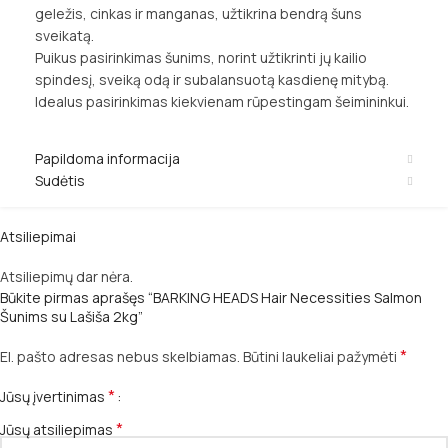
geležis, cinkas ir manganas, užtikrina bendrą šuns
sveikatą.
Puikus pasirinkimas šunims, norint užtikrinti jų kailio
spindesį, sveiką odą ir subalansuotą kasdienę mitybą.
Idealus pasirinkimas kiekvienam rūpestingam šeimininkui.
Papildoma informacija
Sudėtis
Atsiliepimai
Atsiliepimų dar nėra.
Būkite pirmas aprašęs “BARKING HEADS Hair Necessities Salmon
Šunims su Lašiša 2kg”
*
El. pašto adresas nebus skelbiamas.
Būtini laukeliai pažymėti
*
Jūsų įvertinimas
*
Jūsų atsiliepimas