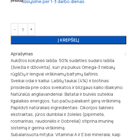
Išsiųsime per 1-3 darbo dienas.
Į KREPŠELĮ
Aprašymas
Aukštos kokybės lašiša: 50% sudėties sudaro lašiša
(šviežia ir džiovinta), kuri yra puikus Omega-3 riebalų
rūgščių ir lengvai virškinamų baltymų šaltinis.
Sveikai odai ir kailiui: Lašišų taukai (4%) ir biotinas
prisideda prie odos sveikatos ir blizgaus kailio išlaikymo.
Natūralūs angliavandeniai: Batatai ir bulvės suteikia
ilgalaikės energijos, tuo pačiu palaikant gerą virškinimą.
Papildyti natūraliais ingredientais: Cikorijos šaknies
ekstraktas, jūros dumbliai ir žolelės (pipirmėtė,
rosmarinas, raudonėlis ir čiobreliai) stiprina imuninę
sistemą ir gerina virškinimą.
Subalansuota mityba: Vitaminai A ir E bei mineralai, kaip