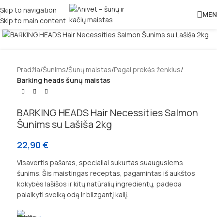
Skip to navigation
MEN
Skip to main content
Padidinti
Pradžia
Šunims
Šunų maistas
Pagal prekės ženklus
Barking heads šunų maistas
BARKING HEADS Hair Necessities Salmon
Šunims su Lašiša 2kg
22,90
€
Visavertis pašaras, specialiai sukurtas suaugusiems
šunims. Šis maistingas receptas, pagamintas iš aukštos
kokybės lašišos ir kitų natūralių ingredientų, padeda
palaikyti sveiką odą ir blizgantį kailį.