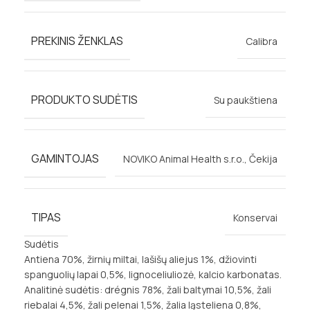
PREKINIS ŽENKLAS
Calibra
PRODUKTO SUDĖTIS
Su paukštiena
GAMINTOJAS
NOVIKO Animal Health s.r.o., Čekija
TIPAS
Konservai
Sudėtis
Antiena 70%, žirnių miltai, lašišų aliejus 1%, džiovinti
spanguolių lapai 0,5%, lignoceliuliozė, kalcio karbonatas.
Analitinė sudėtis: drégnis 78%, žali baltymai 10,5%, žali
riebalai 4,5%, žali pelenai 1,5%, žalia ląsteliena 0,8%,