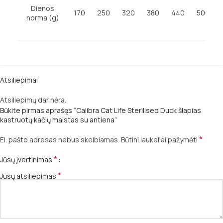
Dienos
170
250
320
380
440
500
norma (g)
Atsiliepimai
Atsiliepimų dar nėra.
Būkite pirmas aprašęs “Calibra Cat Life Sterilised Duck šlapias
kastruotų kačių maistas su antiena”
*
El. pašto adresas nebus skelbiamas.
Būtini laukeliai pažymėti
*
Jūsų įvertinimas
*
Jūsų atsiliepimas