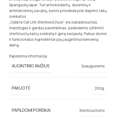
Spanguolių lapai: Turi antioksidantų, diuretinių ir
antimikrobinių savybių, kurios prisideda prie šlapimo takų
sveikatos.
„Calibra Cat Life Sterilised Duck“ yra subalansuotas,
maistingas ir gardus pasirinkimas, padedantis užtikrinti
sterilizuotų kačių sveikatą ir gerą savijautą. Puikus skonis
ir funkcionalūs ingredientai jūsų augintiniui kiekvieną
dieną.
Papildoma informacija
AUGINTINIO AMŽIUS
Suaugusiems
PAKUOTĖ
200g.
PAPILDOMI POREIKAI
Sterilizuotoms