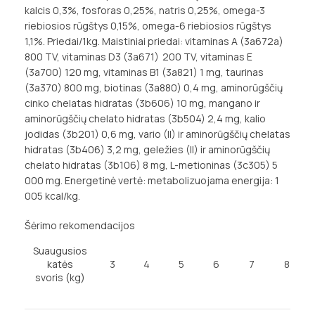
kalcis 0,3%, fosforas 0,25%, natris 0,25%, omega-3
riebiosios rūgštys 0,15%, omega-6 riebiosios rūgštys
1,1%. Priedai/1kg. Maistiniai priedai: vitaminas A (3a672a)
800 TV, vitaminas D3 (3a671) 200 TV, vitaminas E
(3a700) 120 mg, vitaminas B1 (3a821) 1 mg, taurinas
(3a370) 800 mg, biotinas (3a880) 0,4 mg, aminorūgščių
cinko chelatas hidratas (3b606) 10 mg, mangano ir
aminorūgščių chelato hidratas (3b504) 2,4 mg, kalio
jodidas (3b201) 0,6 mg, vario (II) ir aminorūgščių chelatas
hidratas (3b406) 3,2 mg, geležies (II) ir aminorūgščių
chelato hidratas (3b106) 8 mg, L-metioninas (3c305) 5
000 mg. Energetinė vertė:
metabolizuo
j
a
ma
energija: 1
005 kcal/kg.
Šėrimo rekomendacijos
Suaugusios
katės
3
4
5
6
7
8
svoris (kg)