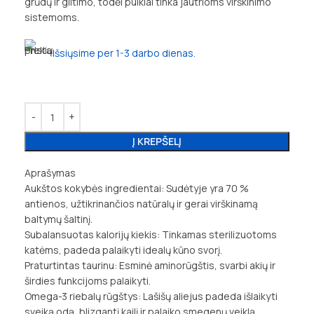
grūdų ir glitimo, todėl puikiai tinka jautrioms virškinimo
sistemoms.
Išsiųsime per 1-3 darbo dienas.
Į KREPŠELĮ
Aprašymas
Aukštos kokybės ingredientai: Sudėtyje yra 70 %
antienos, užtikrinančios natūralų ir gerai virškinamą
baltymų šaltinį.
Subalansuotas kalorijų kiekis: Tinkamas sterilizuotoms
katėms, padeda palaikyti idealų kūno svorį.
Praturtintas taurinu: Esminė aminorūgštis, svarbi akių ir
širdies funkcijoms palaikyti.
Omega-3 riebalų rūgštys: Lašišų aliejus padeda išlaikyti
sveiką odą, blizgantį kailį ir palaiko smegenų veiklą.