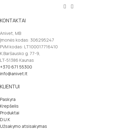
KONTAKTAI
Anivet, MB
Įmonės kodas: 306295247
PVM kodas: LT100017716410
K.Baršausko g. 77-9,
LT-51386 Kaunas
+370 671 55300
info@anivet.lt
KLIENTUI
Paskyra
Krepšelis
Produktai
D.U.K
Užsakymo atsisakymas