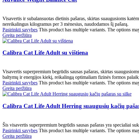
Visavertis ir subalansuotas dietinis pašaras, skirtas suaugusioms katėm
nereikalingus kilogramus per 3 mėnesius, naudodamos šį pašarą.
Pasirinkti savybes
This product has multiple variants. The options ma
Greita peržiūra
Calibra Cat Life Adult su vištiena
Visavertis superpremium begrūdis sausas pašaras, skirtas suaugusioms k
baltymų ir energijos kiekį, reikalingą optimaliam fizinės formos palai
Pasirinkti savybes
This product has multiple variants. The options ma
Greita peržiūra
Calibra Cat Life Adult Herring suaugusių kačių pašar
Šis visavertis superpremium begrūdis sausas pašaras yra specialiai sukur
Pasirinkti savybes
This product has multiple variants. The options ma
Greita peržiūra