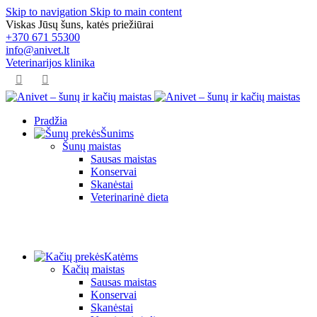
Skip to navigation
Skip to main content
Viskas Jūsų šuns, katės priežiūrai
+370 671 55300
info@anivet.lt
Veterinarijos klinika
Pradžia
Šunims
Šunų maistas
Sausas maistas
Konservai
Skanėstai
Veterinarinė dieta
Katėms
Kačių maistas
Sausas maistas
Konservai
Skanėstai