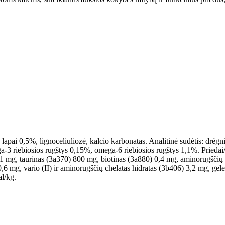
 lapai 0,5%, lignoceliuliozė, kalcio karbonatas. Analitinė sudėtis: drégn
ga-3 riebiosios rūgštys 0,15%, omega-6 riebiosios rūgštys 1,1%. Prieda
 mg, taurinas (3a370) 800 mg, biotinas (3a880) 0,4 mg, aminorūgščių 
,6 mg, vario (II) ir aminorūgščių chelatas hidratas (3b406) 3,2 mg, gele
al/kg.