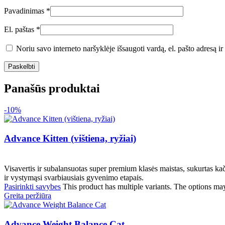
Pavadinimas
*
El. paštas
*
Noriu savo interneto naršyklėje išsaugoti vardą, el. pašto adresą ir 
Panašūs produktai
-10%
Advance Kitten (vištiena, ryžiai)
Visavertis ir subalansuotas super premium klasės maistas, sukurtas ka
ir vystymąsi svarbiausiais gyvenimo etapais.
Pasirinkti savybes
This product has multiple variants. The options ma
Greita peržiūra
Advance Weight Balance Cat