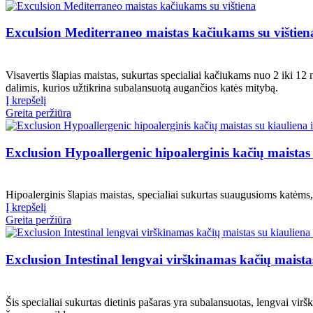
Exculsion Mediterraneo maistas kačiukams su vištien
Visavertis šlapias maistas, sukurtas specialiai kačiukams nuo 2 iki 
dalimis, kurios užtikrina subalansuotą augančios katės mitybą.
Į krepšelį
Greita peržiūra
Exclusion Hypoallergenic hipoalerginis kačių maistas 
Hipoalerginis šlapias maistas, specialiai sukurtas suaugusioms katėms
Į krepšelį
Greita peržiūra
Exclusion Intestinal lengvai virškinamas kačių maistas
Šis specialiai sukurtas dietinis pašaras yra subalansuotas, lengvai virš