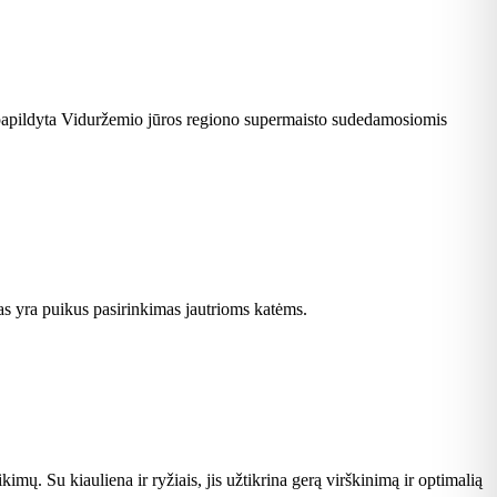
a, papildyta Viduržemio jūros regiono supermaisto sudedamosiomis
as yra puikus pasirinkimas jautrioms katėms.
imų. Su kiauliena ir ryžiais, jis užtikrina gerą virškinimą ir optimalią