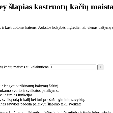
ey šlapias kastruotų kačių maist
ms ir kastruotoms katėms. Aukštos kokybės ingredientai, vienas baltymų š
otų kačių maistas su kalakutiena
ir lengvai virškinamų baltymų šaltinį.
 tinkamo svorio ir sveikatos palaikymo.
ą ir širdies funkcijas.
sveiką odą ir kailį bei turi priešuždegiminių savybių.
inės savybės padeda palaikyti šlapimo takų sveikatą.
otoms katėms, suteikiantis aukštos kokybės mitybą ir funkcinius priedus,