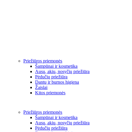
Priežiūros priemonės
Šampūnai ir kosmetika
Ausų, akių, nosyčių priežiūra
Pėdučių priežiūra
Dantų ir burnos higiena
Žaislai
Kitos priemonės
Priežiūros priemonės
Šampūnai ir kosmetika
Ausų, akių, nosyčių priežiūra
Pėdučių priežiūra