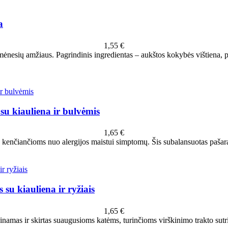
a
1,55
€
12 mėnesių amžiaus. Pagrindinis ingredientas – aukštos kokybės vištien
su kiauliena ir bulvėmis
1,65
€
, kenčiančioms nuo alergijos maistui simptomų. Šis subalansuotas pašar
 su kiauliena ir ryžiais
1,65
€
kinamas ir skirtas suaugusioms katėms, turinčioms virškinimo trakto sutrik