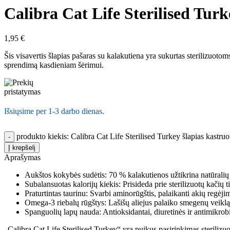
Calibra Cat Life Sterilised Turk
1,95
€
Šis visavertis šlapias pašaras su kalakutiena yra sukurtas sterilizuoto
sprendimą kasdieniam šėrimui.
Išsiųsime per 1-3 darbo dienas.
produkto kiekis: Calibra Cat Life Sterilised Turkey šlapias kastru
Į krepšelį
Aprašymas
Aukštos kokybės sudėtis: 70 % kalakutienos užtikrina natūralių 
Subalansuotas kalorijų kiekis: Prisideda prie sterilizuotų kačių
Praturtintas taurinu: Svarbi aminorūgštis, palaikanti akių regėjim
Omega-3 riebalų rūgštys: Lašišų aliejus palaiko smegenų veiklą, 
Spanguolių lapų nauda: Antioksidantai, diuretinės ir antimikrob
„Calibra Cat Life Sterilised Turkey“ yra puikus pasirinkimas sterilizu