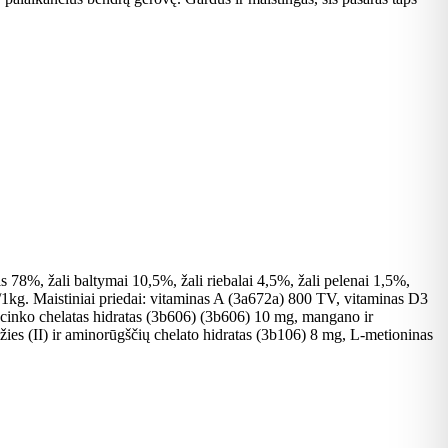
is 78%, žali baltymai 10,5%, žali riebalai 4,5%, žali pelenai 1,5%,
i/1kg. Maistiniai priedai: vitaminas A (3a672a) 800 TV, vitaminas D3
cinko chelatas hidratas (3b606) (3b606) 10 mg, mangano ir
žies (II) ir aminorūgščių chelato hidratas (3b106) 8 mg, L-metioninas