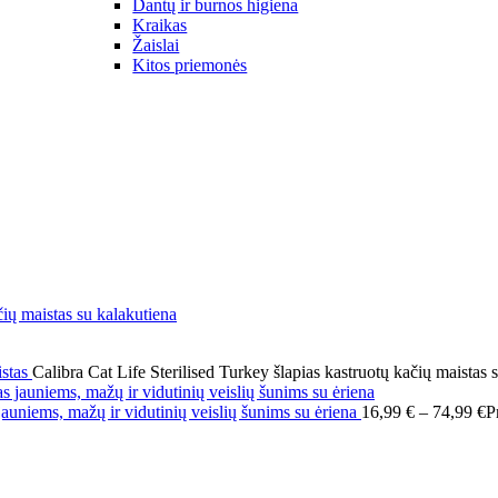
Dantų ir burnos higiena
Kraikas
Žaislai
Kitos priemonės
istas
Calibra Cat Life Sterilised Turkey šlapias kastruotų kačių maistas 
niems, mažų ir vidutinių veislių šunims su ėriena
16,99
€
–
74,99
€
P