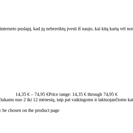
interneto puslapį, kad jų nebereiktų įvesti iš naujo, kai kitą kartą vėl n
14,35
€
–
74,95
€
Price range: 14,35 € through 74,95 €
čiukams nuo 2 iki 12 mėnesių, taip pat vaikingoms ir laktuojančioms katė
y be chosen on the product page