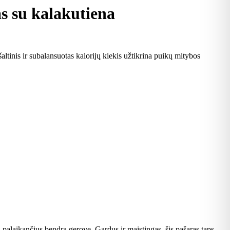
as su kalakutiena
altinis ir subalansuotas kalorijų kiekis užtikrina puikų mitybos
 palaikančius bendrą gerovę. Gardus ir maistingas, šis pašaras taps