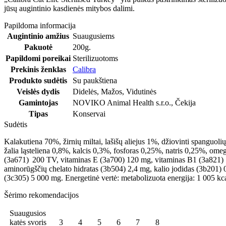
jūsų augintinio kasdienės mitybos dalimi.
Papildoma informacija
Augintinio amžius
Suaugusiems
Pakuotė
200g.
Papildomi poreikai
Sterilizuotoms
Prekinis ženklas
Calibra
Produkto sudėtis
Su paukštiena
Veislės dydis
Didelės
,
Mažos
,
Vidutinės
Gamintojas
NOVIKO Animal Health s.r.o., Čekija
Tipas
Konservai
Sudėtis
Kalakutiena 70%, žirnių miltai, lašišų aliejus 1%, džiovinti spanguolių
žalia ląsteliena 0,8%, kalcis 0,3%, fosforas 0,25%, natris 0,25%, ome
(3a671) 200 TV, vitaminas E (3a700) 120 mg, vitaminas B1 (3a821) 1
aminorūgščių chelato hidratas (3b504) 2,4 mg, kalio jodidas (3b201) 0
(3c305) 5 000 mg. Energetinė vertė: metabolizuota energija: 1 005 kc
Šėrimo rekomendacijos
Suaugusios
katės svoris
3
4
5
6
7
8