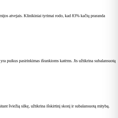
emijos atvejais. Klinikiniai tyrimai rodo, kad 83% kačių praranda
s yra puikus pasirinkimas išrankioms katėms. Jis užtikrina subalansuotą
ant šviežią silkę, užtikrina išskirtinį skonį ir subalansuotą mitybą.