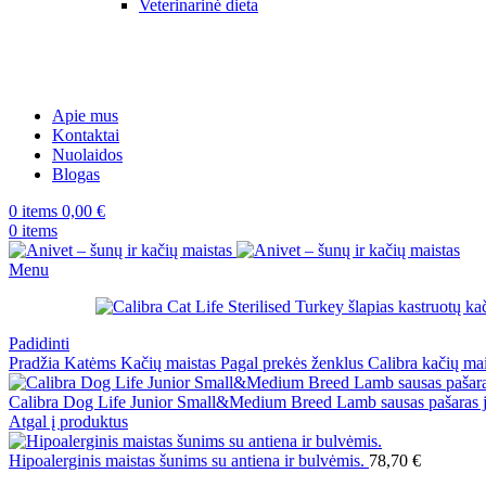
Veterinarinė dieta
Apie mus
Kontaktai
Nuolaidos
Blogas
0
items
0,00
€
0
items
Menu
Padidinti
Pradžia
Katėms
Kačių maistas
Pagal prekės ženklus
Calibra kačių ma
Calibra Dog Life Junior Small&Medium Breed Lamb sausas pašaras jau
Atgal į produktus
Hipoalerginis maistas šunims su antiena ir bulvėmis.
78,70
€