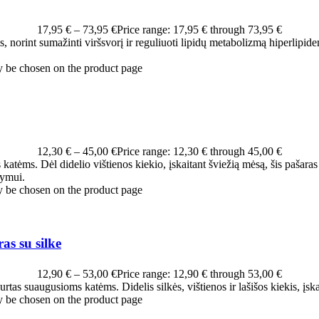
17,95
€
–
73,95
€
Price range: 17,95 € through 73,95 €
s, norint sumažinti viršsvorį ir reguliuoti lipidų metabolizmą hiperlipid
y be chosen on the product page
12,30
€
–
45,00
€
Price range: 12,30 € through 45,00 €
atėms. Dėl didelio vištienos kiekio, įskaitant šviežią mėsą, šis pašara
kymui.
y be chosen on the product page
as su silke
12,90
€
–
53,00
€
Price range: 12,90 € through 53,00 €
tas suaugusioms katėms. Didelis silkės, vištienos ir lašišos kiekis, įskait
y be chosen on the product page