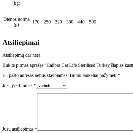
(kg)
Dienos norma
170
250
320
380
440
500
(g)
Atsiliepimai
Atsiliepimų dar nėra.
Būkite pirmas aprašęs “Calibra Cat Life Sterilised Turkey šlapias kast
El. pašto adresas nebus skelbiamas.
Būtini laukeliai pažymėti
*
Jūsų įvertinimas
*
Jūsų atsiliepimas
*