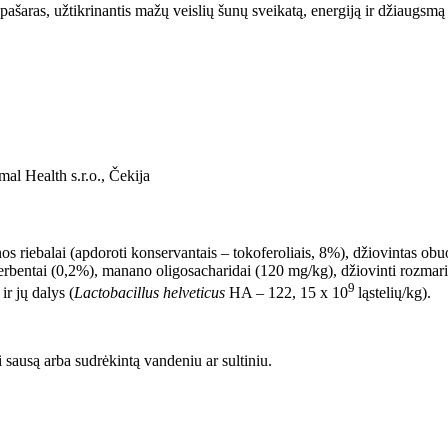
ašaras, užtikrinantis mažų veislių šunų sveikatą, energiją ir džiaugsmą
 Health s.r.o., Čekija
nos riebalai (apdoroti konservantais – tokoferoliais, 8%), džiovintas ob
eji serbentai (0,2%), manano oligosacharidai (120 mg/kg), džiovinti rozmar
9
r jų dalys (
Lactobacillus helveticus
HA – 122, 15 x 10
ląstelių/kg).
sausą arba sudrėkintą vandeniu ar sultiniu.