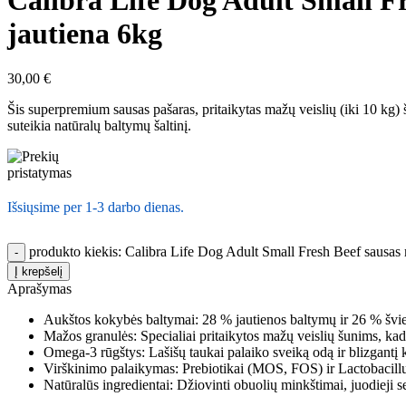
Calibra Life Dog Adult Small Fr
jautiena 6kg
30,00
€
Šis superpremium sausas pašaras, pritaikytas mažų veislių (iki 10 kg) 
suteikia natūralų baltymų šaltinį.
Išsiųsime per 1-3 darbo dienas.
produkto kiekis: Calibra Life Dog Adult Small Fresh Beef sausas 
Į krepšelį
Aprašymas
Aukštos kokybės baltymai: 28 % jautienos baltymų ir 26 % švieži
Mažos granulės: Specialiai pritaikytos mažų veislių šunims, kad 
Omega-3 rūgštys: Lašišų taukai palaiko sveiką odą ir blizgantį k
Virškinimo palaikymas: Prebiotikai (MOS, FOS) ir Lactobacillus
Natūralūs ingredientai: Džiovinti obuolių minkštimai, juodieji se