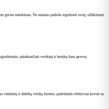
s gresia nutukimas. Šis maistas padeda reguliuoti svorį, užtikrinant,
ngredientais, palaikančiais sveikatą ir bendrą šuns gerovę.
s vidutinių ir didelių veislių šunims, padedantis efektyviai kovoti su