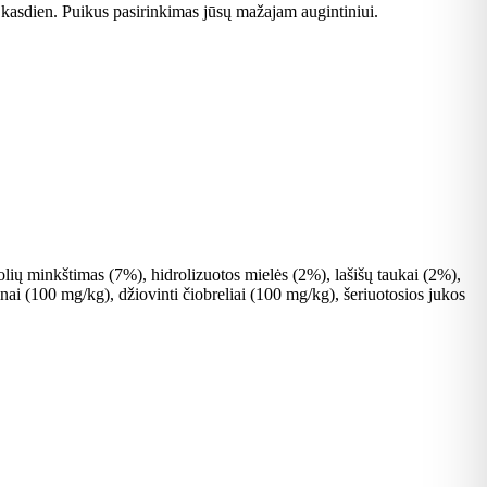
 kasdien. Puikus pasirinkimas jūsų mažajam augintiniui.
uolių minkštimas (7%), hidrolizuotos mielės (2%), lašišų taukai (2%),
inai (100 mg/kg), džiovinti čiobreliai (100 mg/kg), šeriuotosios jukos