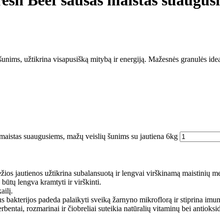
esh Beef sausas maistas suaugus
šunims, užtikrina visapusišką mitybą ir energiją. Mažesnės granulės idea
maistas suaugusiems, mažų veislių šunims su jautiena 6kg
os jautienos užtikrina subalansuotą ir lengvai virškinamą maistinių me
būtų lengva kramtyti ir virškinti.
ailį.
 bakterijos padeda palaikyti sveiką žarnyno mikroflorą ir stiprina imun
rbentai, rozmarinai ir čiobreliai suteikia natūralių vitaminų bei antioksi