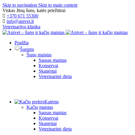
Skip to navigation
Skip to main content
Viskas Jūsų šuns, katės priežiūrai
+370 671 55300
info@anivet.lt
Veterinarijos klinika
Pradžia
Šunims
Šunų maistas
Sausas maistas
Konservai
Skanėstai
Veterinarinė dieta
Katėms
Kačių maistas
Sausas maistas
Konservai
Skanėstai
Veterinarinė dieta