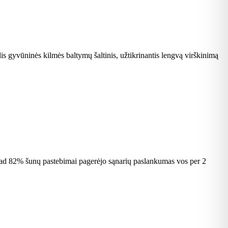
elis gyvūninės kilmės baltymų šaltinis, užtikrinantis lengvą virškinimą
, kad 82% šunų pastebimai pagerėjo sąnarių paslankumas vos per 2