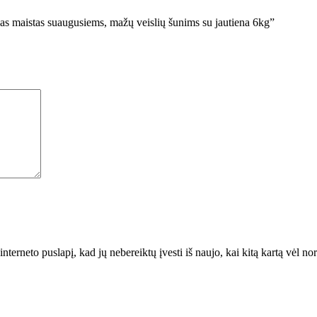
as maistas suaugusiems, mažų veislių šunims su jautiena 6kg”
interneto puslapį, kad jų nebereiktų įvesti iš naujo, kai kitą kartą vėl n