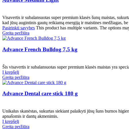
Visavertis ir subalansuotas super premium klasės šunų maistas, sukurta
kad jūsų augintinis gautų reikiamą energiją ir maistines medžiagas, be 
Pasirinkti savybes
This product has multiple variants. The options ma
Greita peržiūra
Advance French Bulldog 7,5 kg
Šis visavertis ir subalansuotas super premium klasės maistas yra specia
Į krepšelį
Greita peržiūra
Advance Dental care stick 180 g
Unikalus skanėstas, sukurtas siekiant palaikyti jūsų šuns burnos higien
apnašomis ir dantų akmenimis.
Į krepšelį
Greita peržiūra