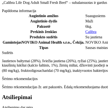
„Calibra Life Dog Adult Small Fresh Beef“ – subalansuotas ir gardus p
Papildoma informacija
Augintinio amžius
Suaugusiems
Augintinio dydis
Maži
Pakuotė
6kg.
Prekinis ženklas
Calibra
Produkto sudėtis
Su jautiena
Gamintojas
NOVIKO Animal Health s.r.o., Čekija.
NOVIKO Animal
Tipas
Sausas maistas
Sudėtis
Jautienos baltymai (28%), šviežia jautiena (26%), ryžiai (25%), jautie
kiaušinių lukštai (kalcio šaltinis, 1%), žirnių miltai, džiovinti juodi
(80 mg/kg), fruktooligosacharidai (70 mg/kg), inaktyvuotos bakterijos i
Šėrimo rekomendacijos
Šėrimo rekomendacijas žr. ant pakuotės. Ėdalą rekomenduojama duoti 
Atsiliepimai
Atsiliepimų dar nėra.