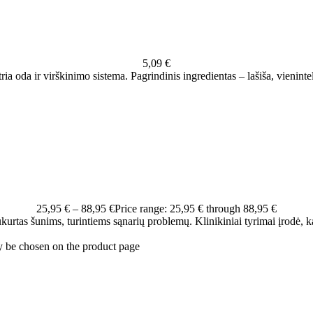
5,09
€
tria oda ir virškinimo sistema. Pagrindinis ingredientas – lašiša, vienint
25,95
€
–
88,95
€
Price range: 25,95 € through 88,95 €
sukurtas šunims, turintiems sąnarių problemų. Klinikiniai tyrimai įrodė
y be chosen on the product page