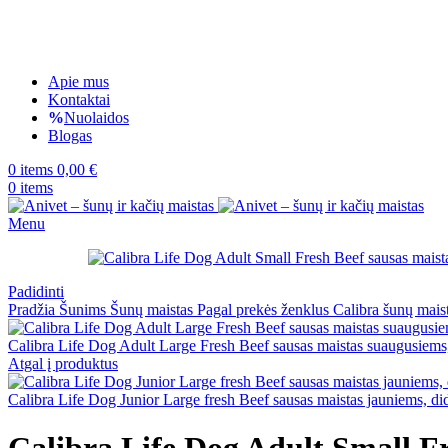
Apie mus
Kontaktai
Nuolaidos
Blogas
0
items
0,00
€
0
items
Menu
Padidinti
Pradžia
Šunims
Šunų maistas
Pagal prekės ženklus
Calibra šunų mais
Calibra Life Dog Adult Large Fresh Beef sausas maistas suaugusiems,
Atgal į produktus
Calibra Life Dog Junior Large fresh Beef sausas maistas jauniems, di