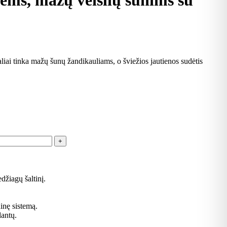
iems, mažų veislių šunims su
liai tinka mažų šunų žandikauliams, o šviežios jautienos sudėtis
džiagų šaltinį.
inę sistemą.
dantų.