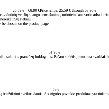
25,59
€
–
68,90
€
Price range: 25,59 € through 68,90 €
s vidutinių veislių suaugusiems šunims, turintiems antsvorio arba kuriem
nereikalingų riebalų.
y be chosen on the product page
51,95
€
liai sukurtas prancūzų buldogams. Pašaro sudėtis praturtinta svarbiais i
4,59
€
ą ir užtikrinti sveikus dantis. Šis trigubo poveikio produktas yra tinkama