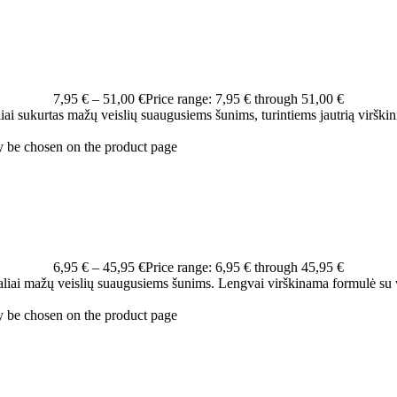
7,95
€
–
51,00
€
Price range: 7,95 € through 51,00 €
liai sukurtas mažų veislių suaugusiems šunims, turintiems jautrią viršk
y be chosen on the product page
6,95
€
–
45,95
€
Price range: 6,95 € through 45,95 €
aliai mažų veislių suaugusiems šunims. Lengvai virškinama formulė su višt
y be chosen on the product page