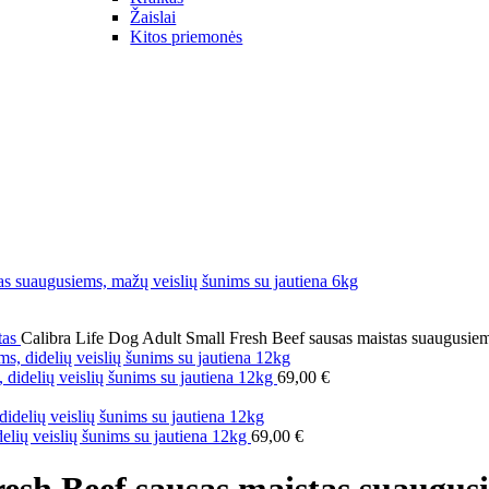
Žaislai
Kitos priemonės
tas
Calibra Life Dog Adult Small Fresh Beef sausas maistas suaugusiem
 didelių veislių šunims su jautiena 12kg
69,00
€
delių veislių šunims su jautiena 12kg
69,00
€