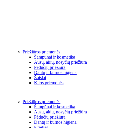
Priežiūros priemonės
Šampūnai ir kosmetika
Ausų, akių, nosyčių priežiūra
Pėdučių priežiūra
Dantų ir burnos higiena
Žaislai
Kitos priemonės
Priežiūros priemonės
Šampūnai ir kosmetika
Ausų, akių, nosyčių priežiūra
Pėdučių priežiūra
Dantų ir burnos higiena
Kraikas