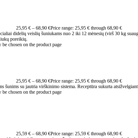
25,95
€
–
68,90
€
Price range: 25,95 € through 68,90 €
cialiai didelių veislių šuniukams nuo 2 iki 12 mėnesių (virš 30 kg suaug
iukų poreikių.
y be chosen on the product page
25,95
€
–
68,90
€
Price range: 25,95 € through 68,90 €
ems šunims su jautria virškinimo sistema. Receptūra sukurta atsižvelgian
y be chosen on the product page
25,59
€
–
68,90
€
Price range: 25,59 € through 68,90 €