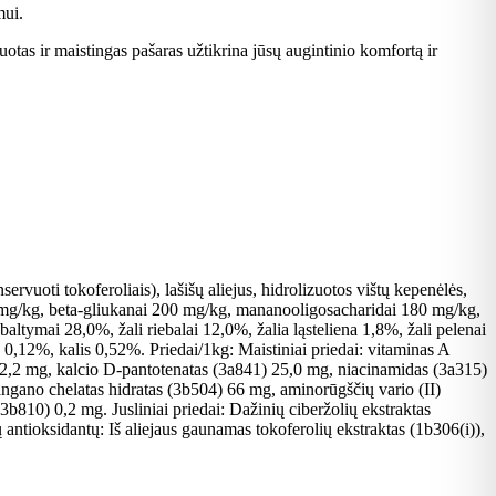
mui.
tas ir maistingas pašaras užtikrina jūsų augintinio komfortą ir
ervuoti tokoferoliais), lašišų aliejus, hidrolizuotos vištų kepenėlės,
0 mg/kg, beta-gliukanai 200 mg/kg, mananooligosacharidai 180 mg/kg,
altymai 28,0%, žali riebalai 12,0%, žalia ląsteliena 1,8%, žali pelenai
0,12%, kalis 0,52%. Priedai/1kg: Maistiniai priedai: vitaminas A
2,2 mg, kalcio D-pantotenatas (3a841) 25,0 mg, niacinamidas (3a315)
ngano chelatas hidratas (3b504) 66 mg, aminorūgščių vario (II)
810) 0,2 mg. Jusliniai priedai: Dažinių ciberžolių ekstraktas
ų antioksidantų: Iš aliejaus gaunamas tokoferolių ekstraktas (1b306(i)),