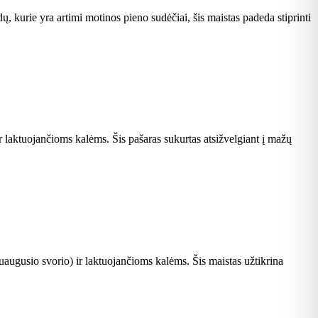
, kurie yra artimi motinos pieno sudėčiai, šis maistas padeda stiprinti
r laktuojančioms kalėms. Šis pašaras sukurtas atsižvelgiant į mažų
uaugusio svorio) ir laktuojančioms kalėms. Šis maistas užtikrina