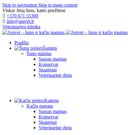
Skip to navigation
Skip to main content
Viskas Jūsų šuns, katės priežiūrai
+370 671 55300
info@anivet.lt
Veterinarijos klinika
Pradžia
Šunims
Šunų maistas
Sausas maistas
Konservai
Skanėstai
Veterinarinė dieta
Katėms
Kačių maistas
Sausas maistas
Konservai
Skanėstai
Veterinarinė dieta