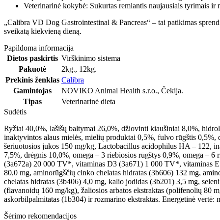
Veterinarinė kokybė: Sukurtas remiantis naujausiais tyrimais ir
„Calibra VD Dog Gastrointestinal & Pancreas“ – tai patikimas sprendim
sveikatą kiekvieną dieną.
Papildoma informacija
Dietos paskirtis
Virškinimo sistema
Pakuotė
2kg.
,
12kg.
Prekinis ženklas
Calibra
Gamintojas
NOVIKO Animal Health s.r.o., Čekija.
Tipas
Veterinarinė dieta
Sudėtis
Ryžiai 40,0%, lašišų baltymai 26,0%, džiovinti kiaušiniai 8,0%, hidroliz
inaktyvintos alaus mielės, mielių produktai 0,5%, fulvo rūgštis 0,5
šeriuotosios jukos 150 mg/kg, Lactobacillus acidophilus HA – 122, inak
7,5%, drėgnis 10,0%, omega – 3 riebiosios rūgštys 0,9%, omega – 6 rie
(3a672a) 20 000 TV*, vitaminas D3 (3a671) 1 000 TV*, vitaminas E (
80,0 mg, aminorūgščių cinko chelatas hidratas (3b606) 132 mg, aminor
chelatas hidratas (3b406) 4,0 mg, kalio jodidas (3b201) 3,5 mg, sele
(flavanoidų 160 mg/kg), žaliosios arbatos ekstraktas (polifenolių 80 mg
askorbilpalmitatas (1b304) ir rozmarino ekstraktas. Energetinė vertė:
Šėrimo rekomendacijos