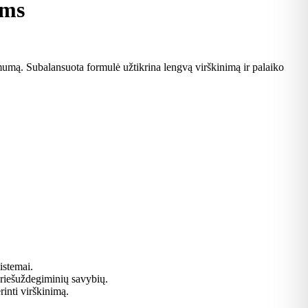
ims
amumą. Subalansuota formulė užtikrina lengvą virškinimą ir palaiko
istemai.
 priešuždegiminių savybių.
inti virškinimą.