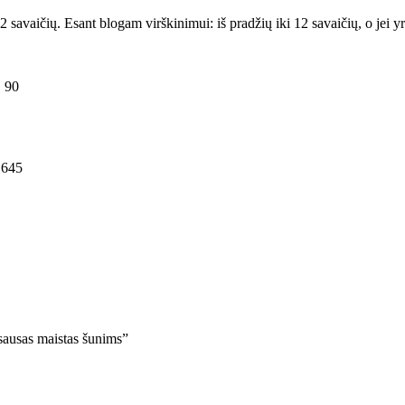
2 savaičių. Esant blogam virškinimui: iš pradžių iki 12 savaičių, o jei
90
645
sausas maistas šunims”