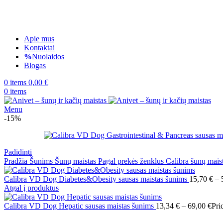
Apie mus
Kontaktai
Nuolaidos
Blogas
0
items
0,00
€
0
items
Menu
-15%
Padidinti
Pradžia
Šunims
Šunų maistas
Pagal prekės ženklus
Calibra šunų mais
Calibra VD Dog Diabetes&Obesity sausas maistas šunims
15,70
€
–
Atgal į produktus
Calibra VD Dog Hepatic sausas maistas šunims
13,34
€
–
69,00
€
Pri