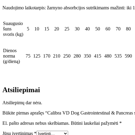
Naudojimo laikotarpis: žarnyno absorbcijos sutrikimams mažinti: iki 1
Suaugusio
šuns
5
10
15
20
25
30
40
50
60
70
80
svoris (kg)
Dienos
norma
75
125
170
210
250
280
350
415
480
535
590
(g/dieną)
Atsiliepimai
Atsiliepimų dar nėra.
Būkite pirmas aprašęs “Calibra VD Dog Gastrointestinal & Pancreas 
El. pašto adresas nebus skelbiamas.
Būtini laukeliai pažymėti
*
Jūsų įvertinimas
*