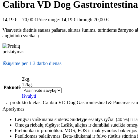
Calibra VD Dog Gastrointestina
14,19
€
–
70,00
€
Price range: 14,19 € through 70,00 €
Visavertis dietinis sausas pašaras, skirtas šunims, turintiems žarnyn
augintinio sveikatą.
Išsiųsime per 1-3 darbo dienas.
2kg.
12kg.
Pakuotė
Išvalyti
produkto kiekis: Calibra VD Dog Gastrointestinal & Pancreas sau
Aprašymas
Lengvai virškinama sudėtis: Sudėtyje esantys ryžiai (40 %) ir laš
Omega riebalų rūgštys: Lašišų aliejus ir dumbliai suteikia omega
Prebiotikai ir probiotikai: MOS, FOS ir inaktyvuotos bakterijos
Papildomas palaikymas: Beta-gliukanai ir fulvo rūgštis stiprina 