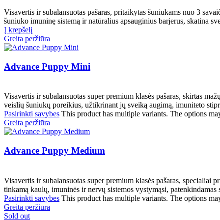
Visavertis ir subalansuotas pašaras, pritaikytas šuniukams nuo 3 savai
šuniuko imuninę sistemą ir natūralius apsauginius barjerus, skatina sv
Į krepšelį
Greita peržiūra
Advance Puppy Mini
Visavertis ir subalansuotas super premium klasės pašaras, skirtas mažų
veislių šuniukų poreikius, užtikrinant jų sveiką augimą, imuniteto stipr
Pasirinkti savybes
This product has multiple variants. The options ma
Greita peržiūra
Advance Puppy Medium
Visavertis ir subalansuotas super premium klasės pašaras, specialiai p
tinkamą kaulų, imuninės ir nervų sistemos vystymąsi, patenkindamas s
Pasirinkti savybes
This product has multiple variants. The options ma
Greita peržiūra
Sold out