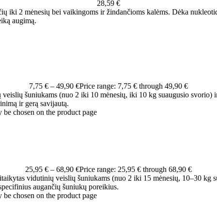
28,59
€
čių iki 2 mėnesių bei vaikingoms ir žindančioms kalėms. Dėka nukleotidų
eiką augimą.
7,75
€
–
49,90
€
Price range: 7,75 € through 49,90 €
 veislių šuniukams (nuo 2 iki 10 mėnesių, iki 10 kg suaugusio svorio) i
inimą ir gerą savijautą.
y be chosen on the product page
25,95
€
–
68,90
€
Price range: 25,95 € through 68,90 €
ritaikytas vidutinių veislių šuniukams (nuo 2 iki 15 mėnesių, 10–30 kg s
pecifinius augančių šuniukų poreikius.
y be chosen on the product page