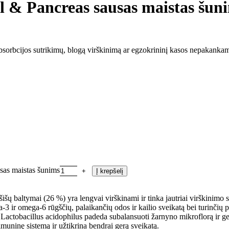
l & Pancreas sausas maistas šun
o absorbcijos sutrikimų, blogą virškinimą ar egzokrininį kasos nepakank
sas maistas šunims
Į krepšelį
išų baltymai (26 %) yra lengvai virškinami ir tinka jautriai virškinimo s
-3 ir omega-6 rūgščių, palaikančių odos ir kailio sveikatą bei turinčių
 Lactobacillus acidophilus padeda subalansuoti žarnyno mikroflorą ir ger
imuninę sistemą ir užtikrina bendrai gerą sveikatą.