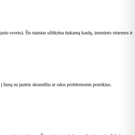
usio svorio). Šis maistas užtikrina tinkamą kaulų, imuninės sistemos ir
t į šunų su jautriu skrandžiu ar odos problemomis poreikius.