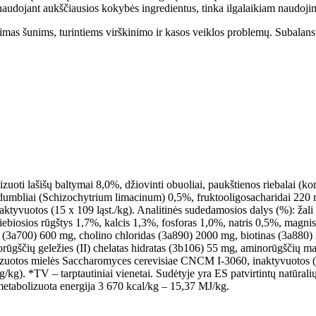
 naudojant aukščiausios kokybės ingredientus, tinka ilgalaikiam naudoji
as šunims, turintiems virškinimo ir kasos veiklos problemų. Subalansuo
uoti lašišų baltymai 8,0%, džiovinti obuoliai, paukštienos riebalai (kons
%, dumbliai (Schizochytrium limacinum) 0,5%, fruktooligosacharidai 22
tyvuotos (15 x 109 ląst./kg). Analitinės sudedamosios dalys (%): žali b
biosios rūgštys 1,7%, kalcis 1,3%, fosforas 1,0%, natris 0,5%, magnis 
3a700) 600 mg, cholino chloridas (3a890) 2000 mg, biotinas (3a880) 
ūgščių geležies (II) chelatas hidratas (3b106) 55 mg, aminorūgščių ma
nizuotos mielės Saccharomyces cerevisiae CNCM I-3060, inaktyvuotos (3b
/kg). *TV – tarptautiniai vienetai. Sudėtyje yra ES patvirtintų natūrali
 metabolizuota energija 3 670 kcal/kg – 15,37 MJ/kg.