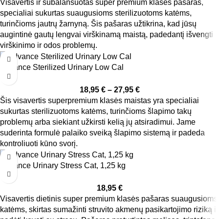
Visavertis ir subalansuotas super premium klasės pašaras,
specialiai sukurtas suaugusioms sterilizuotoms katėms,
turinčioms jautrų žarnyną. Šis pašaras užtikrina, kad jūsų
augintinė gautų lengvai virškinamą maistą, padedantį išvengti
virškinimo ir odos problemų.
Advance Sterilized Urinary Low Cal
18,95
€
–
27,95
€
Šis visavertis superpremium klasės maistas yra specialiai
sukurtas sterilizuotoms katėms, turinčioms šlapimo takų
problemų arba siekiant užkirsti kelią jų atsiradimui. Jame
suderinta formulė palaiko sveiką šlapimo sistemą ir padeda
kontroliuoti kūno svorį.
Advance Urinary Stress Cat, 1,25 kg
18,95
€
Visavertis dietinis super premium klasės pašaras suaugusioms
katėms, skirtas sumažinti struvito akmenų pasikartojimo riziką ir