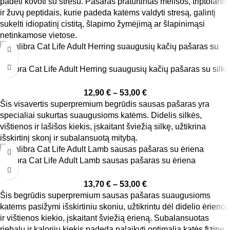
padėti kovoti su stresu. Pašaras praturtintas melisos, triptofano
ir žuvų peptidais, kurie padeda katėms valdyti stresą, galintį
sukelti idiopatinį cistitą, šlapimo žymėjimą ar šlapinimąsi
netinkamose vietose.
Calibra Cat Life Adult Herring suaugusių kačių pašaras su silke
12,90
€
–
53,00
€
Šis visavertis superpremium begrūdis sausas pašaras yra
specialiai sukurtas suaugusioms katėms. Didelis silkės,
vištienos ir lašišos kiekis, įskaitant šviežią silkę, užtikrina
išskirtinį skonį ir subalansuotą mitybą.
Calibra Cat Life Adult Lamb sausas pašaras su ėriena
13,70
€
–
53,00
€
Šis begrūdis superpremium sausas pašaras suaugusioms
katėms pasižymi išskirtiniu skoniu, užtikrintu dėl didelio ėrienos
ir vištienos kiekio, įskaitant šviežią ėrieną. Subalansuotas
riebalų ir kalorijų kiekis padeda palaikyti optimalią katės fizinę