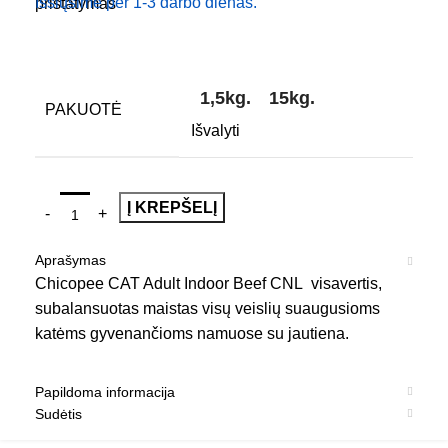
Išsiųsime per 1-3 darbo dienas.
1,5kg.
15kg.
PAKUOTĖ
Išvalyti
Į KREPŠELĮ
Aprašymas
Chicopee CAT Adult Indoor Beef CNL visavertis,
subalansuotas maistas visų veislių suaugusioms
katėms gyvenančioms namuose su jautiena.
Papildoma informacija
Sudėtis