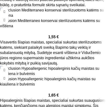
būklę, o praturtinta formulė skirta sąnarių sveikatai.
Exclusion Mediterraneo konservai sterilizuotoms katėms su
vištiena
1,55
€
Visavertis šlapias maistas, specialiai sukurtas sterilizuotoms
katėms, siekiant palaikyti sveiką šlapimo takų veiklą ir
subalansuotą mitybą. Sudėtyje esanti vištiena ir Viduržemio
jūros regiono supermaisto ingredientai užtikrina aukštos
kokybės mitybą ir puikią savijautą.
Exclusion Hypoallergenic hipoalerginis kačių maistas su
kiauliena ir bulvėmis
1,65
€
Hipoalerginis šlapias maistas, specialiai sukurtas suaugusioms
katėms, kenčiančioms nuo alergijos maistui simptomų. Šis