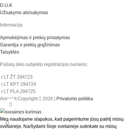
D.U.K
Užsakymo atsisakymas
Informacija
Apmokėjimas ir prekių pristatymas
Garantija ir prekių grąžinimas
Taisyklės
Pašarų ūkio subjekto registracijos numeris:
r LT ŽT 294723
r LT KPT 294724
r LT PLA 294725
Anivet.lt Copyright
2026 |
Privatumo politika
Padidinti
Mes naudojame slapukus, kad pagerintume jūsų patirtį mūsų
svetainėje. Naršydami šioje svetainėje sutinkate su mūsų