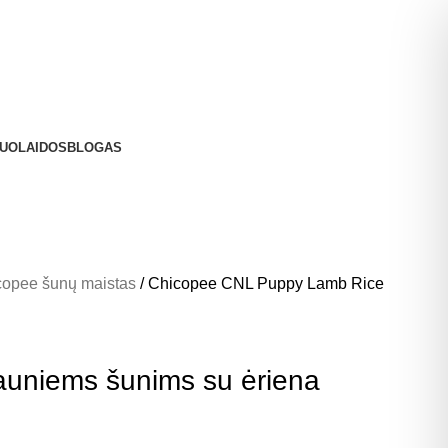
UOLAIDOS
BLOGAS
copee šunų maistas
Chicopee CNL Puppy Lamb Rice
uniems šunims su ėriena