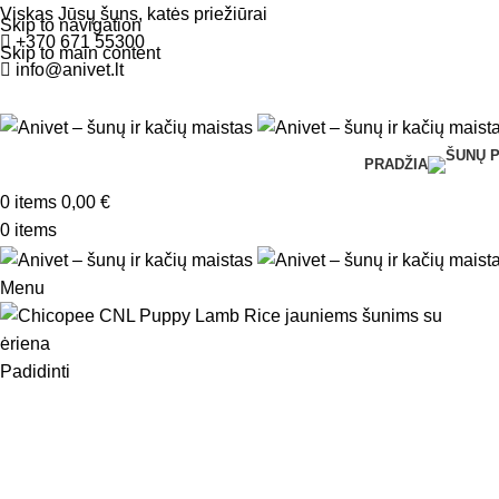
Viskas Jūsų šuns, katės priežiūrai
Skip to navigation
+370 671 55300
Skip to main content
info@anivet.lt
PRADŽIA
0
items
0,00
€
0
items
Menu
Padidinti