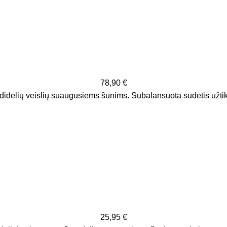
78,90
€
didelių veislių suaugusiems šunims. Subalansuota sudėtis užtik
25,95
€