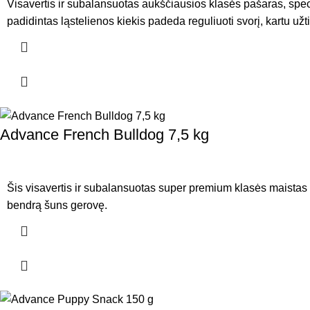
Visavertis ir subalansuotas aukščiausios klasės pašaras, spec
padidintas ląstelienos kiekis padeda reguliuoti svorį, kartu u
Advance French Bulldog 7,5 kg
Šis visavertis ir subalansuotas super premium klasės maistas y
bendrą šuns gerovę.