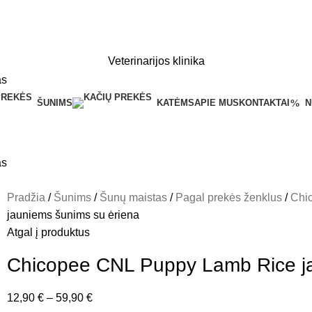
Veterinarijos klinika
ŠUNIMS
KATĖMS
APIE MUS
KONTAKTAI
N
Pradžia
Šunims
Šunų maistas
Pagal prekės ženklus
Chi
jauniems šunims su ėriena
Atgal į produktus
Chicopee CNL Puppy Lamb Rice ja
12,90
€
–
59,90
€