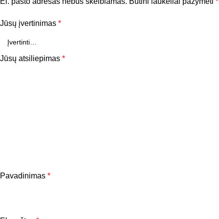
El. pašto adresas nebus skelbiamas.
Būtini laukeliai pažymėti
*
Jūsų įvertinimas
*
Jūsų atsiliepimas
*
Pavadinimas
*