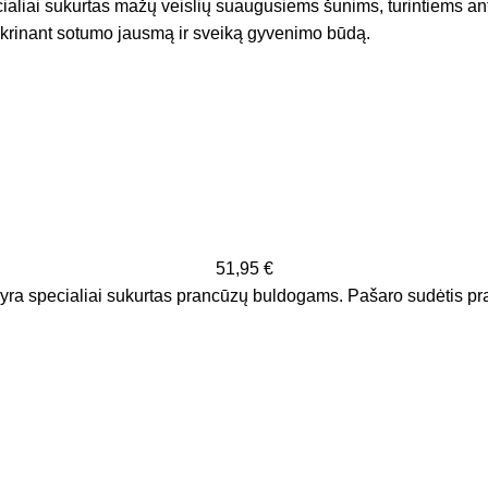
ialiai sukurtas mažų veislių suaugusiems šunims, turintiems ants
žtikrinant sotumo jausmą ir sveiką gyvenimo būdą.
51,95
€
ra specialiai sukurtas prancūzų buldogams. Pašaro sudėtis pratu