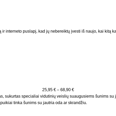
ir interneto puslapį, kad jų nebereiktų įvesti iš naujo, kai kitą 
25,95
€
–
68,90
€
, sukurtas specialiai vidutinių veislių suaugusiems šunims su j
r puikiai tinka šunims su jautria oda ar skrandžiu.