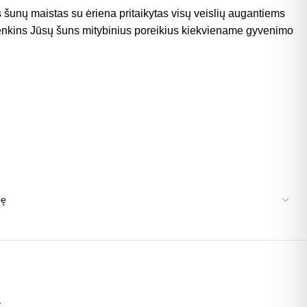
šunų maistas su ėriena pritaikytas visų veislių augantiems
tenkins Jūsų šuns mitybinius poreikius kiekviename gyvenimo