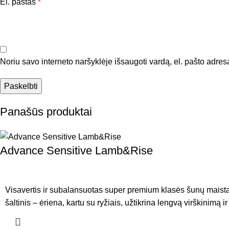
El. paštas
*
Noriu savo interneto naršyklėje išsaugoti vardą, el. pašto adresą 
Panašūs produktai
Advance Sensitive Lamb&Rise
Visavertis ir subalansuotas super premium klasės šunų maistas
šaltinis – ėriena, kartu su ryžiais, užtikrina lengvą virškinimą i