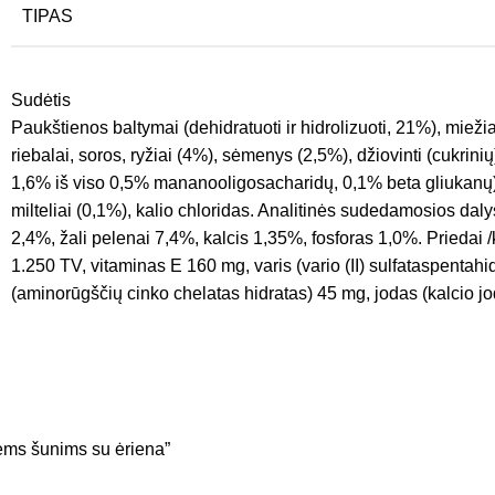
TIPAS
Sudėtis
Paukštienos baltymai (dehidratuoti ir hidrolizuoti, 21%), mieži
riebalai, soros, ryžiai (4%), sėmenys (2,5%), džiovinti (cukrinių)
1,6% iš viso 0,5% mananooligosacharidų, 0,1% beta gliukanų), l
milteliai (0,1%), kalio chloridas. Analitinės sudedamosios dalys
2,4%, žali pelenai 7,4%, kalcis 1,35%, fosforas 1,0%. Priedai /
1.250 TV, vitaminas E 160 mg, varis (vario (II) sulfataspentah
(aminorūgščių cinko chelatas hidratas) 45 mg, jodas (kalcio jo
ms šunims su ėriena”