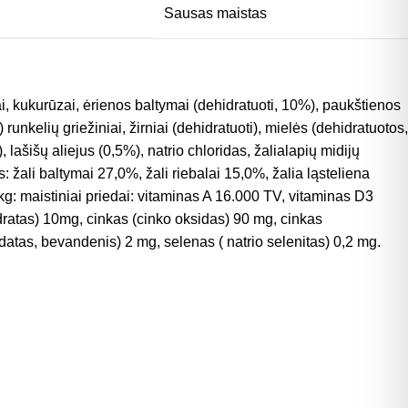
Sausas maistas
ai, kukurūzai, ėrienos baltymai (dehidratuoti, 10%), paukštienos
 runkelių griežiniai, žirniai (dehidratuoti), mielės (dehidratuotos,
ašišų aliejus (0,5%), natrio chloridas, žalialapių midijų
: žali baltymai 27,0%, žali riebalai 15,0%, žalia ląsteliena
kg: maistiniai priedai: vitaminas A 16.000 TV, vitaminas D3
idratas) 10mg, cinkas (cinko oksidas) 90 mg, cinkas
datas, bevandenis) 2 mg, selenas ( natrio selenitas) 0,2 mg.