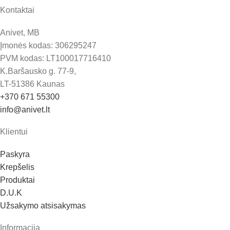
Kontaktai
Anivet, MB
Įmonės kodas: 306295247
PVM kodas: LT100017716410
K.Baršausko g. 77-9,
LT-51386 Kaunas
+370 671 55300
info@anivet.lt
Klientui
Paskyra
Krepšelis
Produktai
D.U.K
Užsakymo atsisakymas
Informacija