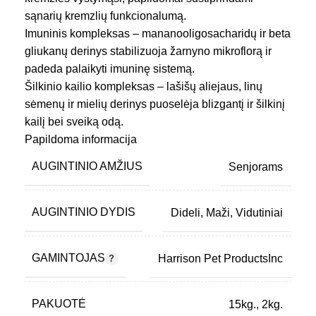
sąnarių kremzlių funkcionalumą.
Imuninis kompleksas – mananooligosacharidų ir beta
gliukanų derinys stabilizuoja žarnyno mikroflorą ir
padeda palaikyti imuninę sistemą.
Šilkinio kailio kompleksas – lašišų aliejaus, linų
sėmenų ir mielių derinys puoselėja blizgantį ir šilkinį
kailį bei sveiką odą.
Minkštos, pusiau drėgnos granulės.
Papildoma informacija
Papildyta vitaminu E, kuris yra metabolitiškai aktyvus
AUGINTINIO AMŽIUS
Senjorams
antioksidantas ir gali apsaugoti organizmo ląsteles
nuo žalingo laisvųjų radikalų poveikio.
AUGINTINIO DYDIS
Dideli
,
Maži
,
Vidutiniai
GAMINTOJAS
Harrison Pet ProductsInc
PAKUOTĖ
15kg.
,
2kg.