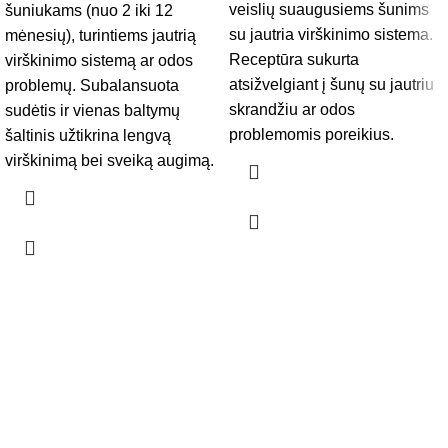
veislių suaugusiems šunims
šuniukams (nuo 2 iki 12
su jautria virškinimo sistema.
mėnesių), turintiems jautrią
Receptūra sukurta
virškinimo sistemą ar odos
atsižvelgiant į šunų su jautriu
problemų. Subalansuota
skrandžiu ar odos
sudėtis ir vienas baltymų
problemomis poreikius.
šaltinis užtikrina lengvą
virškinimą bei sveiką augimą.