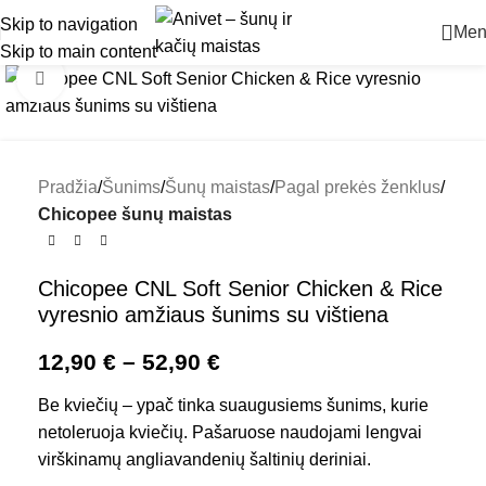
Skip to navigation
Men
Skip to main content
Padidinti
Pradžia
Šunims
Šunų maistas
Pagal prekės ženklus
Chicopee šunų maistas
Chicopee CNL Soft Senior Chicken & Rice
vyresnio amžiaus šunims su vištiena
12,90
€
–
52,90
€
Be kviečių – ypač tinka suaugusiems šunims, kurie
netoleruoja kviečių. Pašaruose naudojami lengvai
virškinamų angliavandenių šaltinių deriniai.