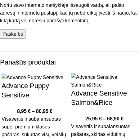
Noriu savo interneto naršyklėje išsaugoti vardą, el. pašto
adresą ir interneto puslapį, kad jų nebereiktų įvesti iš naujo, kai
kitą kartą vėl norėsiu parašyti komentarą.
Panašūs produktai
Advance Puppy
Advance Sensitive
Sensitive
Salmon&Rice
8,95
€
–
80,95
€
25,95
€
–
68,90
€
Visavertis ir subalansuotas
Visavertis ir subalansuotas
super premium klasės
pašaras, skirtas vidutinių
pašaras, sukurtas visų veislių