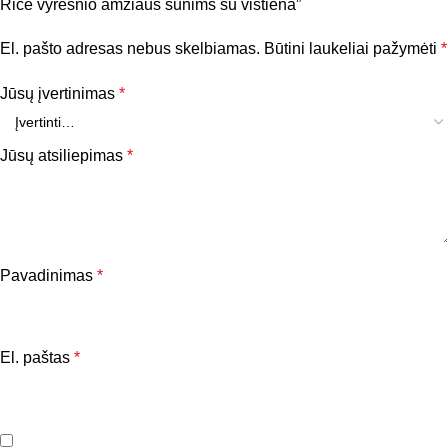
mg, selenas (natrio selenitas) 0,2 mg.
Rice vyresnio amžiaus šunims su vištiena”
El. pašto adresas nebus skelbiamas.
Būtini laukeliai pažymėti
*
Jūsų įvertinimas
*
Jūsų atsiliepimas
*
Pavadinimas
*
El. paštas
*