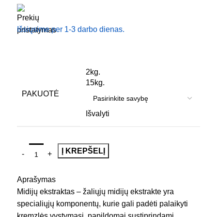
Išsiųsime per 1-3 darbo dienas.
2kg.
15kg.
PAKUOTĖ
Išvalyti
Į KREPŠELĮ
Aprašymas
Midijų ekstraktas – žaliųjų midijų ekstrakte yra
specialiųjų komponentų, kurie gali padėti palaikyti
kremzlės vystymąsi, papildomai sustiprindami