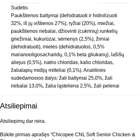
Sudėtis
PREKINIS ŽENKLAS
Chicopee
Paukštienos baltymai (dehidratuoti ir hidrolizuoti
32%, iš jų vištienos 27%), ryžiai (20%), miežiai,
paukštienos riebalai, džiovinti (cukrinių) runkelių
PRODUKTO SUDĖTIS
Su paukštiena
griežiniai, kukurūzai, sėmenys (2,5%), žirniai
(dehidratuoti), mielės (dehidratuotos, 0,5%
mananooligosacharidų, 0,1% beta gliukanų), lašišų
TIPAS
Sausas maistas
aliejus (0,5%), natrio chloridas, kalio chloridas,
žalialapių midijų milteliai (0,1%). Analitinės
sudedamosios dalys: žali baltymai 25,0%, žali
riebalai 13,0%, žalia ląsteliena 2,5%, žali pelenai
6,3%, kalcis 1,2%, fosforas 0,8%, drėgnis 18%.
Priedai /kg: maistiniai priedai: vitaminas A 16.000 TV,
Atsiliepimai
vitaminas D3 1.250 TV, vitaminas E 450 mg, varis
(vario (II) sulfatas pentahidratas) 10mg, cinkas (cinko
Atsiliepimų dar nėra.
oksidas) 90 mg, cinkas (aminorūgščių cinko chelatas
hidratas) 45 mg, jodas (kalcio jodatas, bevandenis) 2
Būkite pirmas aprašęs “Chicopee CNL Soft Senior Chicken &