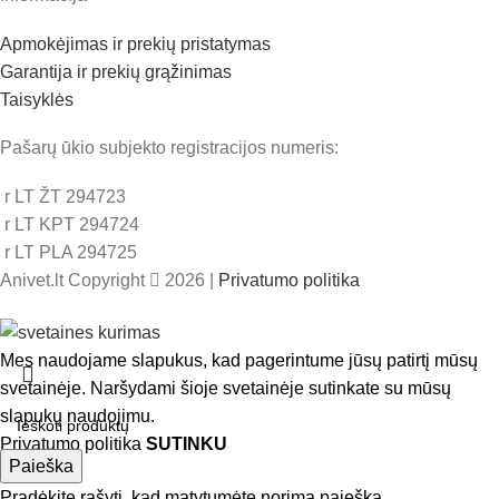
Apmokėjimas ir prekių pristatymas
Garantija ir prekių grąžinimas
Taisyklės
Pašarų ūkio subjekto registracijos numeris:
r LT ŽT 294723
r LT KPT 294724
r LT PLA 294725
Anivet.lt Copyright
2026 |
Privatumo politika
Mes naudojame slapukus, kad pagerintume jūsų patirtį mūsų
svetainėje. Naršydami šioje svetainėje sutinkate su mūsų
slapukų naudojimu.
Privatumo politika
SUTINKU
Paieška
Pradėkite rašyti, kad matytumėte norimą paiešką