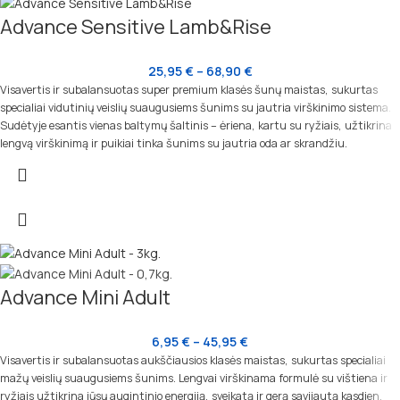
Advance Sensitive Lamb&Rise
25,95
€
–
68,90
€
Visavertis ir subalansuotas super premium klasės šunų maistas, sukurtas
specialiai vidutinių veislių suaugusiems šunims su jautria virškinimo sistema.
Sudėtyje esantis vienas baltymų šaltinis – ėriena, kartu su ryžiais, užtikrina
lengvą virškinimą ir puikiai tinka šunims su jautria oda ar skrandžiu.
Advance Mini Adult
6,95
€
–
45,95
€
Visavertis ir subalansuotas aukščiausios klasės maistas, sukurtas specialiai
mažų veislių suaugusiems šunims. Lengvai virškinama formulė su vištiena ir
ryžiais užtikrina jūsų augintinio energiją, sveikatą ir gerą savijautą kasdien.