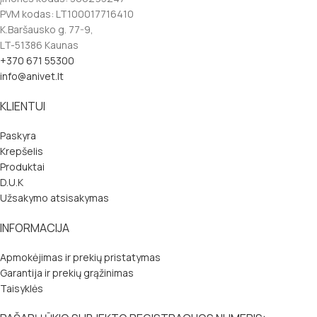
PVM kodas: LT100017716410
K.Baršausko g. 77-9,
LT-51386 Kaunas
+370 671 55300
info@anivet.lt
KLIENTUI
Paskyra
Krepšelis
Produktai
D.U.K
Užsakymo atsisakymas
INFORMACIJA
Apmokėjimas ir prekių pristatymas
Garantija ir prekių grąžinimas
Taisyklės