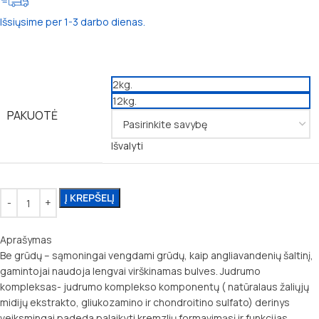
Išsiųsime per 1-3 darbo dienas.
2kg.
12kg.
PAKUOTĖ
Išvalyti
Į KREPŠELĮ
Aprašymas
Be grūdų – sąmoningai vengdami grūdų, kaip angliavandenių šaltinį,
gamintojai naudoja lengvai virškinamas bulves. Judrumo
kompleksas- judrumo komplekso komponentų ( natūralaus žaliųjų
midijų ekstrakto, gliukozamino ir chondroitino sulfato) derinys
veiksmingai padeda palaikyti kremzlių formavimąsį ir funkcijas.