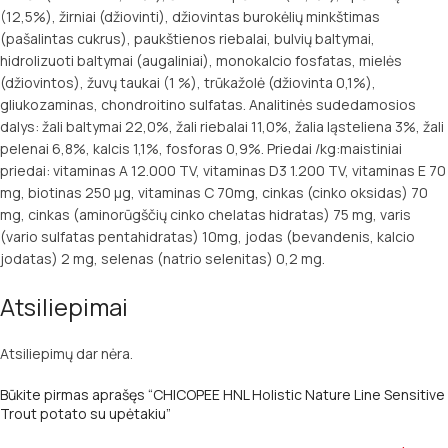
(12,5%), žirniai (džiovinti), džiovintas burokėlių minkštimas
(pašalintas cukrus), paukštienos riebalai, bulvių baltymai,
hidrolizuoti baltymai (augaliniai), monokalcio fosfatas, mielės
(džiovintos), žuvų taukai (1 %), trūkažolė (džiovinta 0,1%),
gliukozaminas, chondroitino sulfatas. Analitinės sudedamosios
dalys: žali baltymai 22,0%, žali riebalai 11,0%, žalia ląsteliena 3%, žali
pelenai 6,8%, kalcis 1,1%, fosforas 0,9%. Priedai /kg:maistiniai
priedai: vitaminas A 12.000 TV, vitaminas D3 1.200 TV, vitaminas E 70
mg, biotinas 250 µg, vitaminas C 70mg, cinkas (cinko oksidas) 70
mg, cinkas (aminorūgščių cinko chelatas hidratas) 75 mg, varis
(vario sulfatas pentahidratas) 10mg, jodas (bevandenis, kalcio
jodatas) 2 mg, selenas (natrio selenitas) 0,2 mg.
Atsiliepimai
Atsiliepimų dar nėra.
Būkite pirmas aprašęs “CHICOPEE HNL Holistic Nature Line Sensitive
Trout potato su upėtakiu”