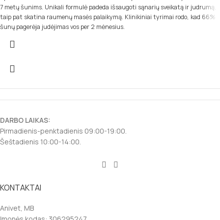
7 metų šunims. Unikali formulė padeda išsaugoti sąnarių sveikatą ir judrumą,
taip pat skatina raumenų masės palaikymą. Klinikiniai tyrimai rodo, kad 66%
šunų pagerėja judėjimas vos per 2 mėnesius.
DARBO LAIKAS:
Pirmadienis-penktadienis 09:00-19:00.
Šeštadienis 10:00-14:00.
KONTAKTAI
Anivet, MB
Įmonės kodas: 306295247