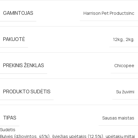
GAMINTOJAS
Harrison Pet ProductsInc
PAKUOTĖ
12kg.
,
2kg.
PREKINIS ŽENKLAS
Chicopee
PRODUKTO SUDĖTIS
Su žuvimi
TIPAS
Sausas maistas
Sudėtis
Bulvės (džiovintos, 45%), šviežias upėtakis (12,5%), upėtakių miltai