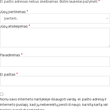
*
El. pašto adresas nebus skelbiamas.
Būtini laukeliai pažymėti
*
Jūsų įvertinimas
*
Jūsų atsiliepimas
*
Pavadinimas
*
El. paštas
Noriu savo interneto naršyklėje išsaugoti vardą, el. pašto adresą ir
interneto puslapį, kad jų nebereiktų įvesti iš naujo, kai kitą kartą vėl
norėsiu parašyti komentarą.