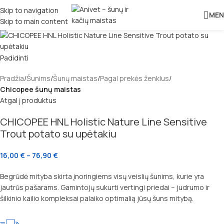
Skip to navigation
MEN
Skip to main content
Padidinti
Pradžia
Šunims
Šunų maistas
Pagal prekės ženklus
Chicopee šunų maistas
Atgal į produktus
CHICOPEE HNL Holistic Nature Line Sensitive
Trout potato su upėtakiu
16,00
€
–
76,90
€
Begrūdė mityba skirta įnoringiems visų veislių šunims, kurie yra
jautrūs pašarams. Gamintojų sukurti vertingi priedai – judrumo ir
šilkinio kailio kompleksai palaiko optimalią jūsų šuns mitybą.