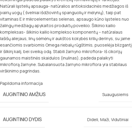
Natūrali ląstelių apsauga- natūralios antioksidacinės medžiagos iš
įvairių uogų ( švelniai išdžiovintų spanguolių ir mėlynių), taip pat
vitaminas E ir mikroelementas selenas, apsaugo kūno ląsteles nuo
žalingų medžiagų apykaitos produktų poveikio. Šilkinio kailio
kompleksas- šilkinio kailio komplekso komponentų – natūralaus
lašišų aliejaus, linų sėmėnų ir aukštos kokybės krilių derinys, su jame
esančiomis svarbiomis Omega riebalų rūgštimis, puoselėja blizgantį
ir šilkinį kailį, bei sveiką odą. Stabili žarnyno mikroflora- Iš cikorijų
gaunamos maistinės skaidulos (inulinas), padeda palaikyti
mikroflorą žarnyne. Subalansuota žarnyno mikroflora yra stabilaus
virškinimo pagrindas.
Papildoma informacija
AUGINTINIO AMŽIUS
Suaugusiems
AUGINTINIO DYDIS
Dideli
,
Maži
,
Vidutiniai