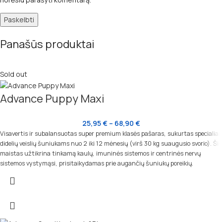
Panašūs produktai
Sold out
Advance Puppy Maxi
25,95
€
–
68,90
€
Visavertis ir subalansuotas super premium klasės pašaras, sukurtas specialiai
didelių veislių šuniukams nuo 2 iki 12 mėnesių (virš 30 kg suaugusio svorio). Šis
maistas užtikrina tinkamą kaulų, imuninės sistemos ir centrinės nervų
sistemos vystymąsi, prisitaikydamas prie augančių šuniukų poreikių.