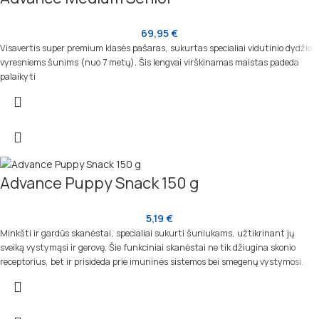
69,95
€
Visavertis super premium klasės pašaras, sukurtas specialiai vidutinio dydžio
vyresniems šunims (nuo 7 metų). Šis lengvai virškinamas maistas padeda
palaikyti
Advance Puppy Snack 150 g
5,19
€
Minkšti ir gardūs skanėstai, specialiai sukurti šuniukams, užtikrinant jų
sveiką vystymąsi ir gerovę. Šie funkciniai skanėstai ne tik džiugina skonio
receptorius, bet ir prisideda prie imuninės sistemos bei smegenų vystymosi.