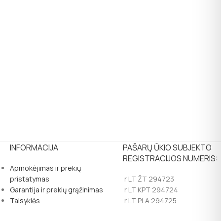
INFORMACIJA
PAŠARŲ ŪKIO SUBJEKTO
REGISTRACIJOS NUMERIS:
Apmokėjimas ir prekių
pristatymas
r LT ŽT 294723
Garantija ir prekių grąžinimas
r LT KPT 294724
Taisyklės
r LT PLA 294725