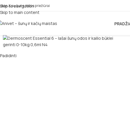
iskas Jūsų šuns, katės priežiūrai
Skip to navigation
Skip to main content
PRADŽI
Padidinti