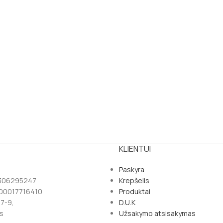
KLIENTUI
Paskyra
 306295247
Krepšelis
100017716410
Produktai
77-9,
D.U.K
s
Užsakymo atsisakymas