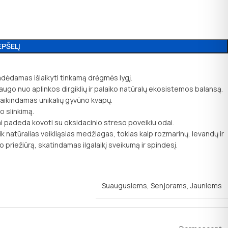
EPŠELĮ
adėdamas išlaikyti tinkamą drėgmės lygį.
augo nuo aplinkos dirgiklių ir palaiko natūralų ekosistemos balansą.
aikindamas unikalių gyvūno kvapų.
o slinkimą.
 padeda kovoti su oksidacinio streso poveikiu odai.
k natūralias veikliąsias medžiagas, tokias kaip rozmarinų, levandų ir
o priežiūrą, skatindamas ilgalaikį sveikumą ir spindesį.
Suaugusiems
,
Senjorams
,
Jauniems