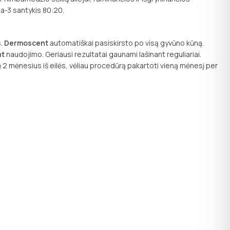
a-3 santykis 80:20.
s.
Dermoscent
automatiškai pasiskirsto po visą gyvūno kūną.
nt
naudojimo. Geriausi rezultatai gaunami lašinant reguliariai.
 2 mėnesius iš eilės, vėliau procedūrą pakartoti vieną mėnesį per