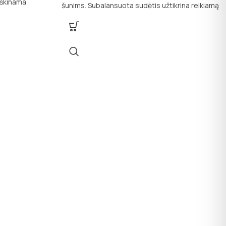
rškinama
šunims. Subalansuota sudėtis užtikrina reikiamą
rina jūsų
maistinių medžiagų balansą, palaikant gerą
erą savijautą
sveikatą, energiją ir dantų būklę.