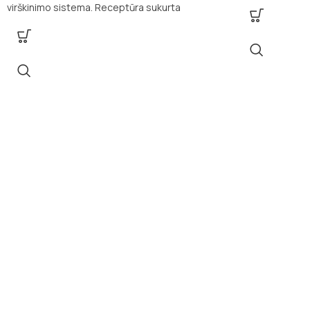
virškinimo sist
virškinimo sistema. Receptūra sukurta
baltymų šaltinis
atsižvelgiant į šunų su jautriu skrandžiu ar odos
užtikrina lengvą
problemomis poreikius.
su jautria oda a