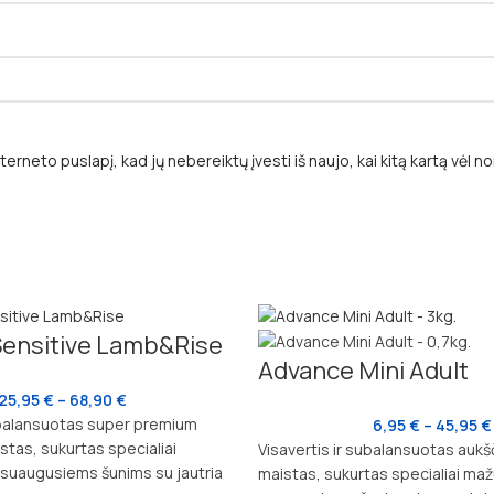
terneto puslapį, kad jų nebereiktų įvesti iš naujo, kai kitą kartą vėl 
ensitive Lamb&Rise
Advance Mini Adult
25,95
€
–
68,90
€
subalansuotas super premium
6,95
€
–
45,95
€
stas, sukurtas specialiai
Visavertis ir subalansuotas aukš
ių suaugusiems šunims su jautria
maistas, sukurtas specialiai mažų