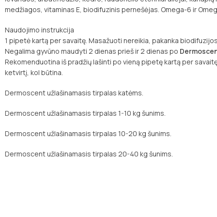
medžiagos, vitaminas E, biodifuzinis pernešėjas. Omega-6 ir Omeg
Naudojimo instrukcija
1 pipetė kartą per savaitę. Masažuoti nereikia, pakanka biodifuzijo
Negalima gyvūno maudyti 2 dienas prieš ir 2 dienas po
Dermosce
Rekomenduotina iš pradžių lašinti po vieną pipetę kartą per savaitę
ketvirtį, kol būtina.
Dermoscent užlašinamasis tirpalas katėms.
Dermoscent užlašinamasis tirpalas 1-10 kg šunims.
Dermoscent užlašinamasis tirpalas 10-20 kg šunims.
Dermoscent užlašinamasis tirpalas 20-40 kg šunims.