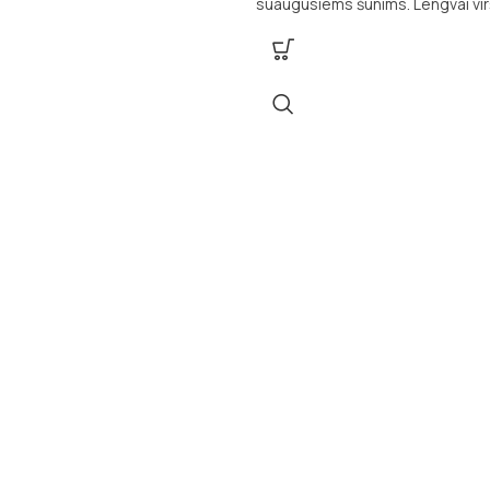
ema. Sudėtyje esantis vienas
suaugusiems šunims. Lengvai vi
 – ėriena, kartu su ryžiais,
formulė su vištiena ir ryžiais užtik
 virškinimą ir puikiai tinka šunims
augintinio energiją, sveikatą ir g
r skrandžiu.
kasdien.