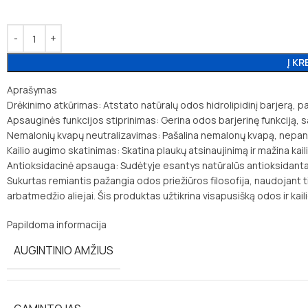
Į KR
Aprašymas
Drėkinimo atkūrimas: Atstato natūralų odos hidrolipidinį barjerą, p
Apsauginės funkcijos stiprinimas: Gerina odos barjerinę funkciją, s
Nemalonių kvapų neutralizavimas: Pašalina nemalonų kvapą, nepan
Kailio augimo skatinimas: Skatina plaukų atsinaujinimą ir mažina kaili
Antioksidacinė apsauga: Sudėtyje esantys natūralūs antioksidantai
Sukurtas remiantis pažangia odos priežiūros filosofija, naudojant ti
arbatmedžio aliejai. Šis produktas užtikrina visapusišką odos ir kaili
Papildoma informacija
AUGINTINIO AMŽIUS