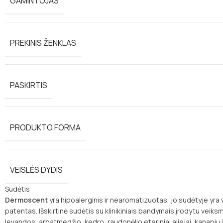
GAMINTOJAS
PREKINIS ŽENKLAS
PASKIRTIS
PRODUKTO FORMA
VEISLĖS DYDIS
Sudėtis
Dermoscent
yra hipoalerginis ir nearomatizuotas, jo sudėtyje yra 
patentas. Išskirtinė sudėtis su klinikiniais bandymais įrodytu vei
levandos, arbatmedžio, kedro, raudonėlio eteriniai aliejai, kanapių 