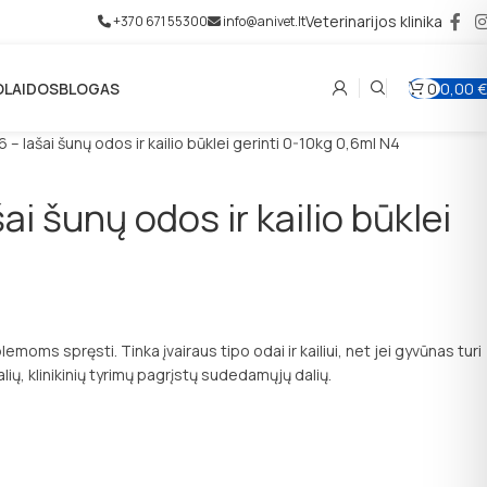
Veterinarijos klinika
+370 671 55300
info@anivet.lt
LAIDOS
BLOGAS
0
0,00
€
– lašai šunų odos ir kailio būklei gerinti 0-10kg 0,6ml N4
i šunų odos ir kailio būklei
moms spręsti. Tinka įvairaus tipo odai ir kailiui, net jei gyvūnas turi
ralių, klinikinių tyrimų pagrįstų sudedamųjų dalių.