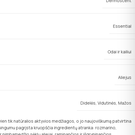
Dermoscent
Essential
Odai ir kailiui
Aliejus
Didelės
,
Vidutinės
,
Mažos
vien tik natūralios aktyvios medžiagos, o jo naujoviškumą patvirtina
ksmingumu pagrįsta kruopščia ingredientų atranka: rozmarino,
ir nimbamedžio sėklų aliejai, raminančios ir išgryninančios