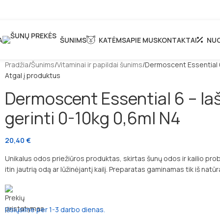
A
ŠUNIMS
KATĖMS
APIE MUS
KONTAKTAI
NUO
Pradžia
Šunims
Vitaminai ir papildai šunims
Dermoscent Essential 6 
Atgal į produktus
Dermoscent Essential 6 – laša
gerinti 0-10kg 0,6ml N4
20,40
€
Unikalus odos priežiūros produktas, skirtas šunų odos ir kailio proble
itin jautrią odą ar lūžinėjantį kailį. Preparatas gaminamas tik iš natū
Išsiųsime per 1-3 darbo dienas.