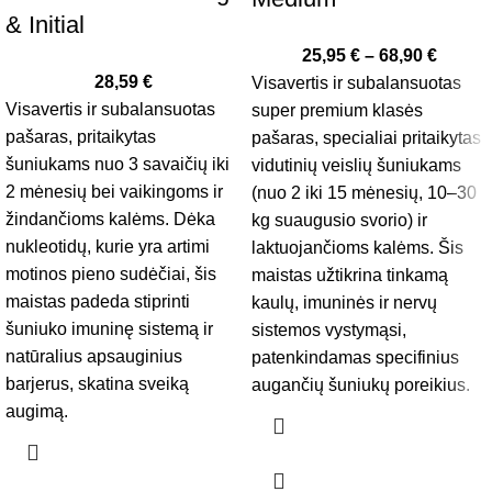
& Initial
25,95
€
–
68,90
€
28,59
€
Visavertis ir subalansuotas
Visavertis ir subalansuotas
super premium klasės
pašaras, pritaikytas
pašaras, specialiai pritaikytas
šuniukams nuo 3 savaičių iki
vidutinių veislių šuniukams
2 mėnesių bei vaikingoms ir
(nuo 2 iki 15 mėnesių, 10–30
žindančioms kalėms. Dėka
kg suaugusio svorio) ir
nukleotidų, kurie yra artimi
laktuojančioms kalėms. Šis
motinos pieno sudėčiai, šis
maistas užtikrina tinkamą
maistas padeda stiprinti
kaulų, imuninės ir nervų
šuniuko imuninę sistemą ir
sistemos vystymąsi,
natūralius apsauginius
patenkindamas specifinius
barjerus, skatina sveiką
augančių šuniukų poreikius.
augimą.