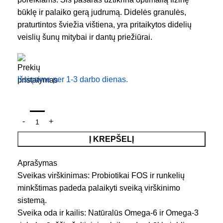
būklę ir palaiko gerą judrumą. Didelės granulės,
praturtintos šviežia vištiena, yra pritaikytos didelių
veislių šunų mitybai ir dantų priežiūrai.
Išsiųsime per 1-3 darbo dienas.
Į KREPŠELĮ
Aprašymas
Sveikas virškinimas: Probiotikai FOS ir runkelių
minkštimas padeda palaikyti sveiką virškinimo
sistemą.
Sveika oda ir kailis: Natūralūs Omega-6 ir Omega-3