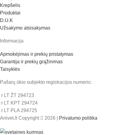
Krepšelis
Produktai
D.U.K
Užsakymo atsisakymas
Informacija
Apmokėjimas ir prekių pristatymas
Garantija ir prekių grąžinimas
Taisyklės
Pašarų ūkio subjekto registracijos numeris:
r LT ŽT 294723
r LT KPT 294724
r LT PLA 294725
Anivet.lt Copyright
2026 |
Privatumo politika