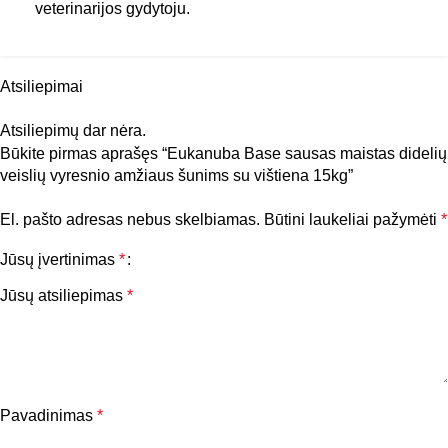
(/kg), Vitaminai: vitaminas A: 15000TV, vitaminas D3:
veterinarijos gydytoju.
1500TV, vitaminas E: 250mg, beta karotenas: 5mg, L-
karnitinas: 50mg.
Mikroelementai: geležis (geležies
(II) sulfato monohidratas): 50mg, varis (vario (II)
Atsiliepimai
sulfatas pentahidratas): 8mg, cinkas (cinko sulfato
Atsiliepimų dar nėra.
monohidratas): 62.5mg, manganas (mangano sulfato
Būkite pirmas aprašęs “Eukanuba Base sausas maistas didelių
monohidratas): 10mg, jodas (kalcio jodatas
veislių vyresnio amžiaus šunims su vištiena 15kg”
bevandenis): 1.5mg. Antioksidantai: tokoferolio
ekstraktai (iš augalinio aliejaus): 11mg. Kvapiųjų
El. pašto adresas nebus skelbiamas.
Būtini laukeliai pažymėti
*
junginių: rozmarino ekstraktas.
Jūsų įvertinimas
*
Jūsų atsiliepimas
*
Pavadinimas
*