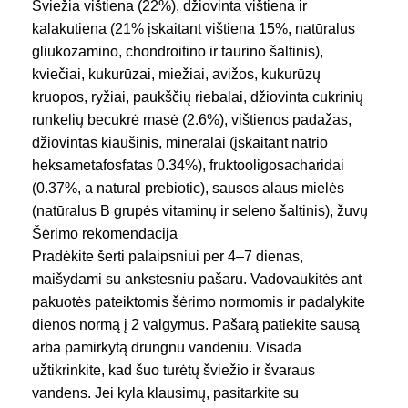
PREKINIS ŽENKLAS
Eukanuba
Šviežia vištiena (22%), džiovinta vištiena ir
kalakutiena (21% įskaitant vištiena 15%, natūralus
gliukozamino, chondroitino ir taurino šaltinis),
PRODUKTO SUDĖTIS
Su paukštiena
kviečiai, kukurūzai, miežiai, avižos, kukurūzų
kruopos, ryžiai, paukščių riebalai, džiovinta cukrinių
runkelių becukrė masė (2.6%), vištienos padažas,
TIPAS
Sausas maistas
džiovintas kiaušinis, mineralai (įskaitant natrio
heksametafosfatas 0.34%), fruktooligosacharidai
(0.37%, a natural prebiotic), sausos alaus mielės
(natūralus B grupės vitaminų ir seleno šaltinis), žuvų
taukai (natūralus šaltinis omega-3 riebalų rūgštys),
Šėrimo rekomendacija
mananoligosacharidai (0.13%, natūralus prebiotikas),
Pradėkite šerti palaipsniui per 4–7 dienas,
gliukozaminas (iš gyvūnų audinių) (0.04%),
maišydami su ankstesniu pašaru. Vadovaukitės ant
chondroitino sulfatas (0.004%).
pakuotės pateiktomis šėrimo normomis ir padalykite
Analitin
ės
sudedamosios dalys: baltymas: 26%, riebalų kiekis:
dienos normą į 2 valgymus. Pašarą patiekite sausą
13%, omega-6 riebalų rūgštys: 2.18%, omega-3
arba pamirkytą drungnu vandeniu. Visada
riebalų rūgštys: 0.22%, žali pelenai: 6.1%, žalia
užtikrinkite, kad šuo turėtų šviežio ir švaraus
ląsteliena: 2.1%, kalcis: 1.3%, fosforas: 1%. Priedai:
vandens. Jei kyla klausimų, pasitarkite su