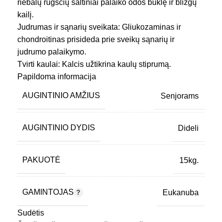
riebalų rūgščių šaltiniai palaiko odos būklę ir blizgų
kailį.
Judrumas ir sąnarių sveikata: Gliukozaminas ir
chondroitinas prisideda prie sveikų sąnarių ir
judrumo palaikymo.
Tvirti kaulai: Kalcis užtikrina kaulų stiprumą.
Imuniteto palaikymas: Vitaminai E ir C veikia kaip
Papildoma informacija
antioksidantai, stiprinantys šuns imunitetą.
AUGINTINIO AMŽIUS
Senjorams
Dantų sveikata: Unikali granulės forma ir
DentaDefence dantų apsaugos technologija padeda
išlaikyti dantis švarius.
AUGINTINIO DYDIS
Dideli
Idealus svoris: L-karnitinas prisideda prie optimalios
kūno masės išlaikymo.
PAKUOTĖ
15kg.
„Eukanuba” su vištiena – tai pilnavertė mityba,
sukurta mitybos specialistų ir patvirtinta veterinarijos
gydytojų. Skirta ilgam, sveikam ir aktyviam jūsų šuns
GAMINTOJAS
Eukanuba
gyvenimui.
Sudėtis