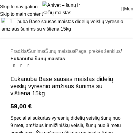
Skip to navigation
Men
Skip to main content
Padidinti
Pradžia
Šunims
Šunų maistas
Pagal prekės ženklus
Eukanuba šunų maistas
Eukanuba Base sausas maistas didelių
veislių vyresnio amžiaus šunims su
vištiena 15kg
59,00
€
Specialiai sukurtas vyresnių didelių veislių šunų nuo
9 metų amžiaus ir milžiniškų veislių šunų nuo 8 metų
poreikiams. Šis pašaras užtikrina optimalią fizinę