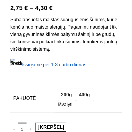
2,75
€
–
4,30
€
Subalansuotas maistas suaugusiems šunims, kurie
kenčia nuo maisto alergijų. Pagaminti naudojant tik
vieną gyvūninės kilmės baltymų šaltinį ir be grūdų,
šie konservai puikiai tinka šunims, turintiems jautrią
virškinimo sistemą.
Išsiųsime per 1-3 darbo dienas.
200g.
400g.
PAKUOTĖ
Išvalyti
Į KREPŠELĮ