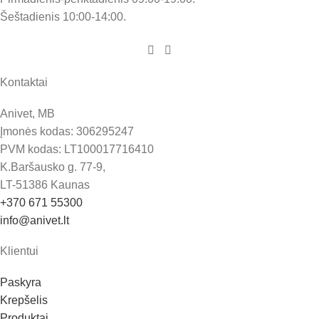
Šeštadienis 10:00-14:00.
Kontaktai
Anivet, MB
Įmonės kodas: 306295247
PVM kodas: LT100017716410
K.Baršausko g. 77-9,
LT-51386 Kaunas
+370 671 55300
info@anivet.lt
Klientui
Paskyra
Krepšelis
Produktai