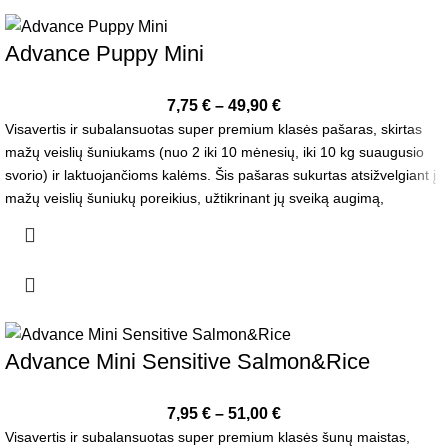
Advance Puppy Mini
7,75
€
–
49,90
€
Visavertis ir subalansuotas super premium klasės pašaras, skirtas
mažų veislių šuniukams (nuo 2 iki 10 mėnesių, iki 10 kg suaugusio
svorio) ir laktuojančioms kalėms. Šis pašaras sukurtas atsižvelgiant į
mažų veislių šuniukų poreikius, užtikrinant jų sveiką augimą,
imuniteto stiprinimą ir gerą savijautą.
Advance Mini Sensitive Salmon&Rice
7,95
€
–
51,00
€
Visavertis ir subalansuotas super premium klasės šunų maistas,