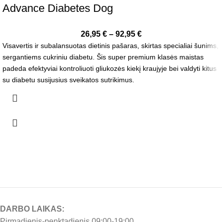
Advance Diabetes Dog
26,95
€
–
92,95
€
Visavertis ir subalansuotas dietinis pašaras, skirtas specialiai šunims,
sergantiems cukriniu diabetu. Šis super premium klasės maistas
padeda efektyviai kontroliuoti gliukozės kiekį kraujyje bei valdyti kitus
su diabetu susijusius sveikatos sutrikimus.
DARBO LAIKAS:
Pirmadienis-penktadienis 09:00-19:00.