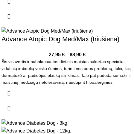
Advance Atopic Dog Med/Max (triušiena)
27,95
€
–
88,90
€
Šis visavertis ir subalansuotas dietinis maistas sukurtas specialiai
vidutinių ir didelių veislių šunims, turintiems odos problemų, tokių kaip
dermatozė ar padidėjęs plaukų slinkimas. Taip pat padeda sumažinti
maistinių medžiagų netoleravimą, naudojant hipoalerginius
ingredientus.