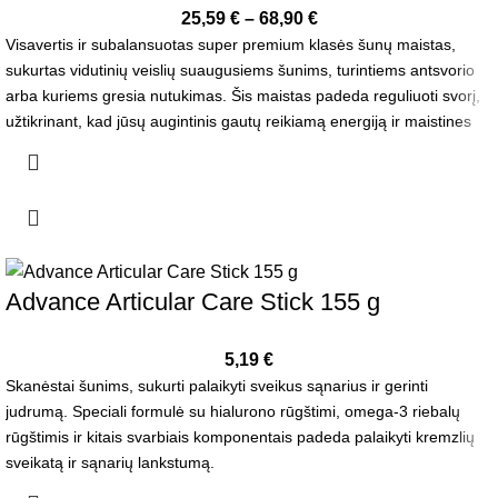
25,59
€
–
68,90
€
Visavertis ir subalansuotas super premium klasės šunų maistas,
sukurtas vidutinių veislių suaugusiems šunims, turintiems antsvorio
arba kuriems gresia nutukimas. Šis maistas padeda reguliuoti svorį,
užtikrinant, kad jūsų augintinis gautų reikiamą energiją ir maistines
medžiagas, be nereikalingų riebalų.
Advance Articular Care Stick 155 g
5,19
€
Skanėstai šunims, sukurti palaikyti sveikus sąnarius ir gerinti
judrumą. Speciali formulė su hialurono rūgštimi, omega-3 riebalų
rūgštimis ir kitais svarbiais komponentais padeda palaikyti kremzlių
sveikatą ir sąnarių lankstumą.