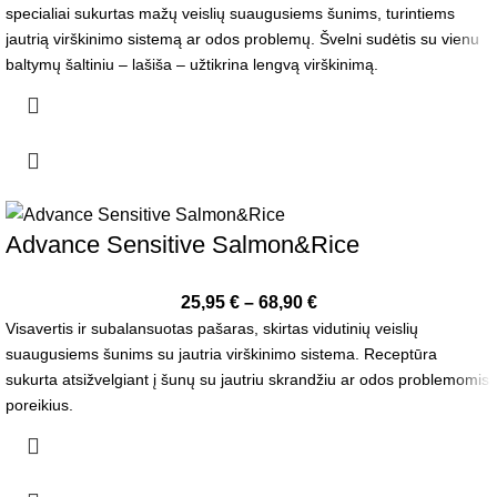
specialiai sukurtas mažų veislių suaugusiems šunims, turintiems
jautrią virškinimo sistemą ar odos problemų. Švelni sudėtis su vienu
baltymų šaltiniu – lašiša – užtikrina lengvą virškinimą.
Advance Sensitive Salmon&Rice
25,95
€
–
68,90
€
Visavertis ir subalansuotas pašaras, skirtas vidutinių veislių
suaugusiems šunims su jautria virškinimo sistema. Receptūra
sukurta atsižvelgiant į šunų su jautriu skrandžiu ar odos problemomis
poreikius.