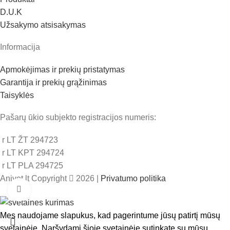
D.U.K
Užsakymo atsisakymas
Informacija
Apmokėjimas ir prekių pristatymas
Garantija ir prekių grąžinimas
Taisyklės
Pašarų ūkio subjekto registracijos numeris:
r LT ŽT 294723
r LT KPT 294724
r LT PLA 294725
Anivet.lt Copyright
2026 |
Privatumo politika
Padidinti
Mes naudojame slapukus, kad pagerintume jūsų patirtį mūsų
svetainėje. Naršydami šioje svetainėje sutinkate su mūsų