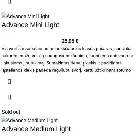
Advance Mini Light
25,95
€
Visavertis ir subalansuotas aukščiausios klasės pašaras, specialiai
sukurtas mažų veislių suaugusiems šunims, turintiems antsvorio ar
linkusiems į nutukimą. Sumažintas riebalų kiekis ir padidintas
ląstelienos kiekis padeda reguliuoti svorį, kartu užtikrinant sotumo
jausmą ir sveiką gyvenimo būdą.
Sold out
Advance Medium Light