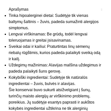
Aprašymas
Tinka hipoalerginei dietai: Sudėtyje tik vienas
baltymų šaltinis – žuvis, padeda sumažinti alergijos
simptomus.
Lengvai virškinamas: Be grūdų, todėl lengvai
toleruojamas ir greitai įsisavinamas.
Sveikai odai ir kailiui: Praturtintas linų sėmenų
riebalų rūgštimis, kurios padeda palaikyti sveiką odą
ir kailį.
Uždegimų mažinimas: Alavijas malšina uždegimus ir
padeda palaikyti šuns gerovę.
Kokybiški ingredientai: Sudėtyje tik natūralūs
ingredientai – žuvis, bulvės ir alavijas.
Šie konservai buvo sukurti atsižvelgiant į šunų,
turinčių maisto alergijų ar virškinimo problemų,
poreikius. Jų sudėtyje esantys paprasti ir aukštos
kokybės ingredientai užtikrina ne tik alerginių