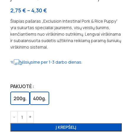
2,75
€
–
4,30
€
Šlapias pašaras „Exclusion Intestinal Pork & Rice Puppy“
yra sukurtas specialiai jauniems, visų veislių šunims,
kenčiantiems nuo virškinimo sutrikimų. Lengvai virškinama
ir subalansuota sudėtis užtikrina reikiamą paramą šuniukų
virškinimo sistemai.
Išsiųsime per 1-3 darbo dienas.
PAKUOTĖ
200g.
400g.
Į KREPŠELĮ