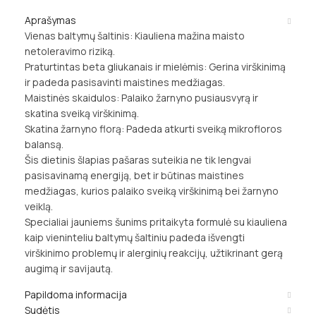
Aprašymas
Vienas baltymų šaltinis: Kiauliena mažina maisto
netoleravimo riziką.
Praturtintas beta gliukanais ir mielėmis: Gerina virškinimą
ir padeda pasisavinti maistines medžiagas.
Maistinės skaidulos: Palaiko žarnyno pusiausvyrą ir
skatina sveiką virškinimą.
Skatina žarnyno florą: Padeda atkurti sveiką mikrofloros
balansą.
Šis dietinis šlapias pašaras suteikia ne tik lengvai
pasisavinamą energiją, bet ir būtinas maistines
medžiagas, kurios palaiko sveiką virškinimą bei žarnyno
veiklą.
Specialiai jauniems šunims pritaikyta formulė su kiauliena
kaip vieninteliu baltymų šaltiniu padeda išvengti
virškinimo problemų ir alerginių reakcijų, užtikrinant gerą
augimą ir savijautą.
Papildoma informacija
Sudėtis