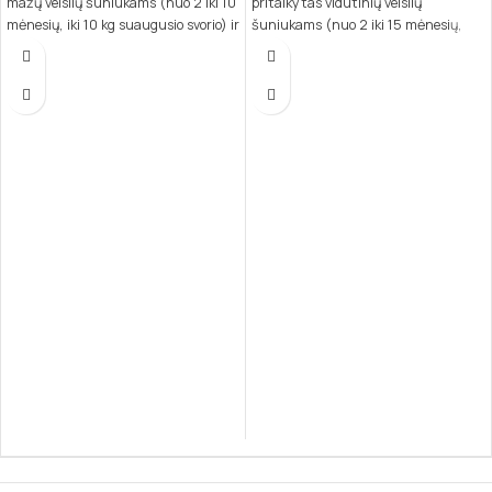
mažų veislių šuniukams (nuo 2 iki 10
pritaikytas vidutinių veislių
mėnesių, iki 10 kg suaugusio svorio) ir
šuniukams (nuo 2 iki 15 mėnesių,
laktuojančioms kalėms. Šis pašaras
10–30 kg suaugusio svorio) ir
sukurtas atsižvelgiant į mažų veislių
laktuojančioms kalėms. Šis maistas
šuniukų poreikius, užtikrinant jų
užtikrina tinkamą kaulų, imuninės ir
sveiką augimą, imuniteto stiprinimą
nervų sistemos vystymąsi,
ir gerą savijautą.
patenkindamas specifinius augančių
šuniukų poreikius.