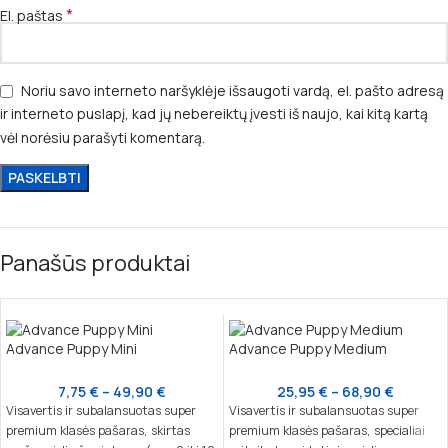
*
El. paštas
Noriu savo interneto naršyklėje išsaugoti vardą, el. pašto adresą
ir interneto puslapį, kad jų nebereiktų įvesti iš naujo, kai kitą kartą
vėl norėsiu parašyti komentarą.
Panašūs produktai
Advance Puppy Mini
Advance Puppy Medium
7,75
€
–
49,90
€
25,95
€
–
68,90
€
Visavertis ir subalansuotas super
Visavertis ir subalansuotas super
premium klasės pašaras, skirtas
premium klasės pašaras, specialiai