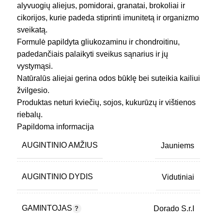
alyvuogių aliejus, pomidorai, granatai, brokoliai ir
cikorijos, kurie padeda stiprinti imunitetą ir organizmo
sveikatą.
Formulė papildyta gliukozaminu ir chondroitinu,
padedančiais palaikyti sveikus sąnarius ir jų
vystymąsi.
Natūralūs aliejai gerina odos būklę bei suteikia kailiui
žvilgesio.
Produktas neturi kviečių, sojos, kukurūzų ir vištienos
riebalų.
Papildoma informacija
AUGINTINIO AMŽIUS
Jauniems
AUGINTINIO DYDIS
Vidutiniai
GAMINTOJAS
Dorado S.r.I