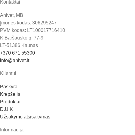
Kontaktai
Anivet, MB
Įmonės kodas: 306295247
PVM kodas: LT100017716410
K.Baršausko g. 77-9,
LT-51386 Kaunas
+370 671 55300
info@anivet.lt
Klientui
Paskyra
Krepšelis
Produktai
D.U.K
Užsakymo atsisakymas
Informacija