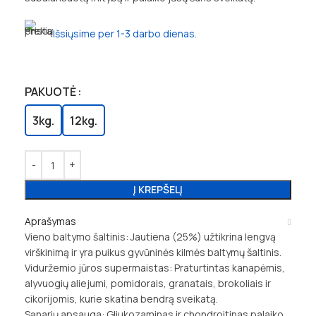
Išsiųsime per 1-3 darbo dienas.
PAKUOTĖ
3kg.
12kg.
Į KREPŠELĮ
Aprašymas
Vieno baltymo šaltinis: Jautiena (25%) užtikrina lengvą
virškinimą ir yra puikus gyvūninės kilmės baltymų šaltinis.
Viduržemio jūros supermaistas: Praturtintas kanapėmis,
alyvuogių aliejumi, pomidorais, granatais, brokoliais ir
cikorijomis, kurie skatina bendrą sveikatą.
Sąnarių apsauga: Gliukozaminas ir chondroitinas palaiko