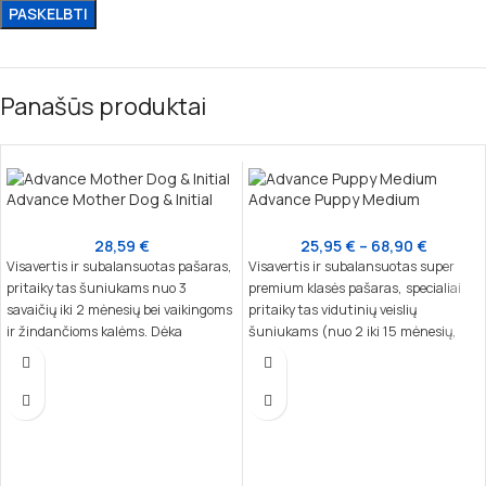
Panašūs produktai
Advance Mother Dog & Initial
Advance Puppy Medium
28,59
€
25,95
€
–
68,90
€
Visavertis ir subalansuotas pašaras,
Visavertis ir subalansuotas super
pritaikytas šuniukams nuo 3
premium klasės pašaras, specialiai
savaičių iki 2 mėnesių bei vaikingoms
pritaikytas vidutinių veislių
ir žindančioms kalėms. Dėka
šuniukams (nuo 2 iki 15 mėnesių,
nukleotidų, kurie yra artimi motinos
10–30 kg suaugusio svorio) ir
pieno sudėčiai, šis maistas padeda
laktuojančioms kalėms. Šis maistas
stiprinti šuniuko imuninę sistemą ir
užtikrina tinkamą kaulų, imuninės ir
natūralius apsauginius barjerus,
nervų sistemos vystymąsi,
skatina sveiką augimą.
patenkindamas specifinius augančių
šuniukų poreikius.