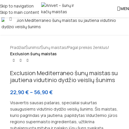
Skip to navigation
MEN
Skip to main content
Padidinti
Pradžia
Šunims
Šunų maistas
Pagal prekės ženklus
Exclusion šunų maistas
Exclusion Mediterraneo šunų maistas su
jautiena vidutinio dydžio veislių šunims
22,90
€
–
56,90
€
Visavertis sausas pašaras, specialiai sukurtas
suaugusiems vidutinio dydžio veislių šunims. Šis maistas,
kurio pagrindas yra jautiena, papildytas Viduržemio jūros
regiono supermaisto ingredientais, užtikrina
subalansuotą mitybą ir palaiko jūsų šuns sveikatą.