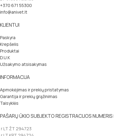
+370 671 55300
info@anivet.lt
KLIENTUI
Paskyra
Krepšelis
Produktai
D.U.K
Užsakymo atsisakymas
INFORMACIJA
Apmokėjimas ir prekių pristatymas
Garantija ir prekių grąžinimas
Taisyklės
PAŠARŲ ŪKIO SUBJEKTO REGISTRACIJOS NUMERIS:
r LT ŽT 294723
r LT KPT 294724