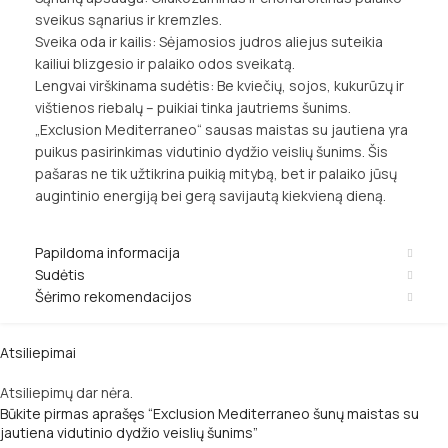
sveikus sąnarius ir kremzles.
Sveika oda ir kailis: Sėjamosios judros aliejus suteikia
kailiui blizgesio ir palaiko odos sveikatą.
Lengvai virškinama sudėtis: Be kviečių, sojos, kukurūzų ir
vištienos riebalų – puikiai tinka jautriems šunims.
„Exclusion Mediterraneo“ sausas maistas su jautiena yra
puikus pasirinkimas vidutinio dydžio veislių šunims. Šis
pašaras ne tik užtikrina puikią mitybą, bet ir palaiko jūsų
augintinio energiją bei gerą savijautą kiekvieną dieną.
Papildoma informacija
Sudėtis
Šėrimo rekomendacijos
Atsiliepimai
Atsiliepimų dar nėra.
Būkite pirmas aprašęs “Exclusion Mediterraneo šunų maistas su
jautiena vidutinio dydžio veislių šunims”