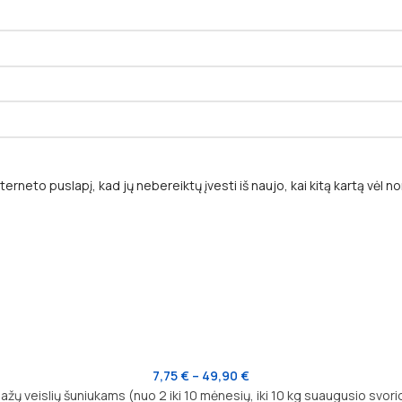
terneto puslapį, kad jų nebereiktų įvesti iš naujo, kai kitą kartą vėl 
7,75
€
–
49,90
€
ų veislių šuniukams (nuo 2 iki 10 mėnesių, iki 10 kg suaugusio svorio