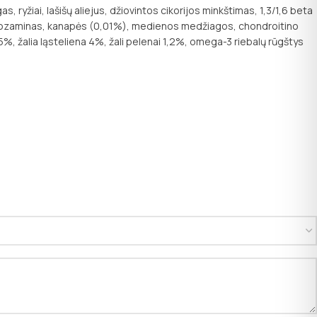
s, ryžiai, lašišų aliejus, džiovintos cikorijos minkštimas, 1,3/1,6 beta
kozaminas, kanapės (0,01%), medienos medžiagos, chondroitino
5%, žalia ląsteliena 4%, žali pelenai 1,2%, omega-3 riebalų rūgštys