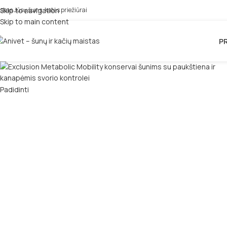
iskas Jūsų šuns, katės priežiūrai
Skip to navigation
Skip to main content
P
Padidinti