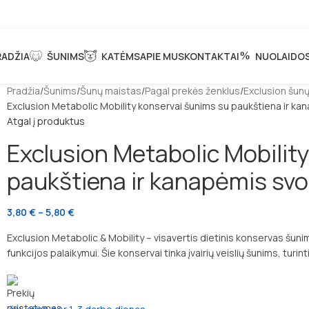
RADŽIA
ŠUNIMS
KATĖMS
APIE MUS
KONTAKTAI
NUOLAIDO
Pradžia
Šunims
Šunų maistas
Pagal prekės ženklus
Exclusion šun
Exclusion Metabolic Mobility konservai šunims su paukštiena ir kan
Atgal į produktus
Exclusion Metabolic Mobilit
paukštiena ir kanapėmis svor
3,80
€
–
5,80
€
Exclusion Metabolic & Mobility – visavertis dietinis konservas šunim
funkcijos palaikymui. Šie konservai tinka įvairių veislių šunims, turi