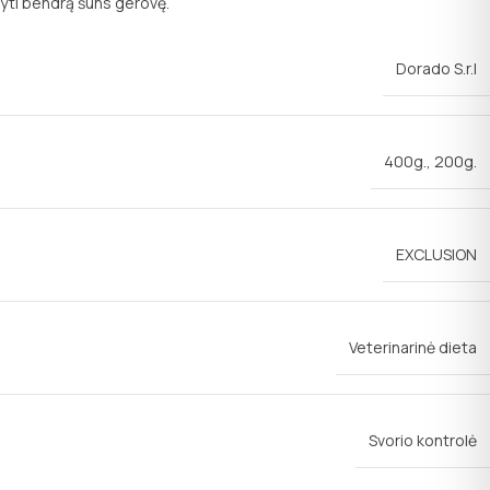
yti bendrą šuns gerovę.
Dorado S.r.I
400g.
,
200g.
EXCLUSION
Veterinarinė dieta
Svorio kontrolė