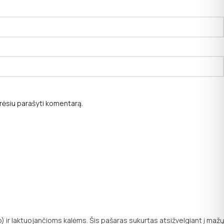
norėsiu parašyti komentarą.
) ir laktuojančioms kalėms. Šis pašaras sukurtas atsižvelgiant į mažų