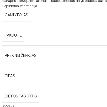
Kanapės ir kruopščiai atrinktos sudedamosios dalys padeda palaik
Papildoma informacija
GAMINTOJAS
PAKUOTĖ
PREKINIS ŽENKLAS
TIPAS
DIETOS PASKIRTIS
Sudėtis