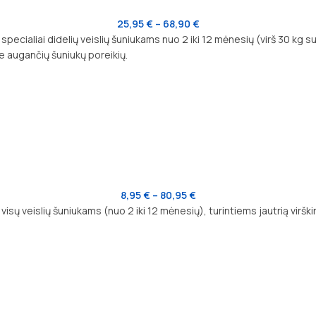
25,95
€
–
68,90
€
ecialiai didelių veislių šuniukams nuo 2 iki 12 mėnesių (virš 30 kg s
e augančių šuniukų poreikių.
8,95
€
–
80,95
€
isų veislių šuniukams (nuo 2 iki 12 mėnesių), turintiems jautrią vir