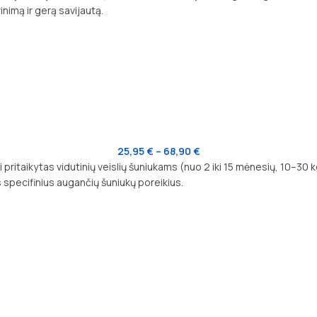
inimą ir gerą savijautą.
25,95
€
–
68,90
€
pritaikytas vidutinių veislių šuniukams (nuo 2 iki 15 mėnesių, 10–30 
specifinius augančių šuniukų poreikius.