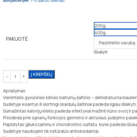
Išsiųsime per 1-3 darbo dienas.
200g.
400g.
PAKUOTĖ
Išvalyti
Į KREPŠELĮ
Aprašymas
Vienintelis gyvūninės kilmės baltymų šaltinis – dehidratuota kiaulie
Sudėtyje esantys 8 skirtingi skaidulų šaltiniai padeda ilgiau išlaikyt
Sumažintas kalorijų kiekis padeda efektyviai mažinti kūno svorį ir pa
Prisideda prie sąnarių funkcijos gerinimo ir aktyvaus judėjimo pala
Papildytas gliukozaminu ir chondroitino sulfatu, kurie padeda išsaug
Sudėtyje naudojami tik natūralūs antioksidantai.