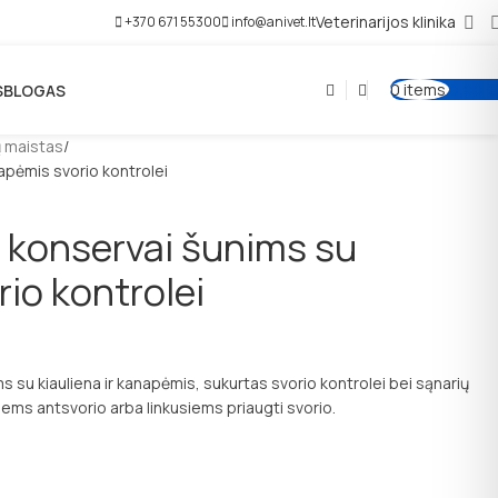
Veterinarijos klinika
+370 671 55300
info@anivet.lt
0
items
0,00
€
S
BLOGAS
ų maistas
apėmis svorio kontrolei
y konservai šunims su
io kontrolei
s su kiauliena ir kanapėmis, sukurtas svorio kontrolei bei sąnarių
ntiems antsvorio arba linkusiems priaugti svorio.