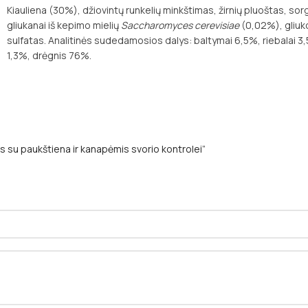
Kiauliena (30%), džiovintų runkelių minkštimas, žirnių pluoštas, sorga
gliukanai iš kepimo mielių
Saccharomyces cerevisiae
(0,02%), gliu
sulfatas. Analitinės sudedamosios dalys: baltymai 6,5%, riebalai 3,
1,3%, drėgnis 76%.
s su paukštiena ir kanapėmis svorio kontrolei”