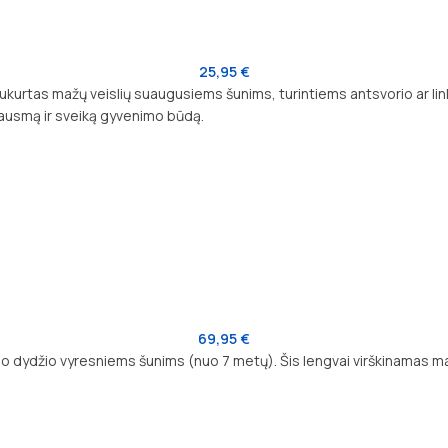
25,95
€
sukurtas mažų veislių suaugusiems šunims, turintiems antsvorio ar lin
 jausmą ir sveiką gyvenimo būdą.
69,95
€
nio dydžio vyresniems šunims (nuo 7 metų). Šis lengvai virškinamas m