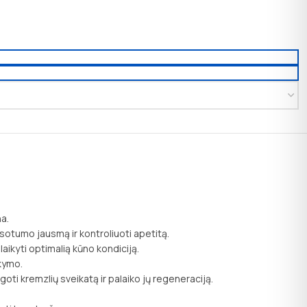
na.
i sotumo jausmą ir kontroliuoti apetitą.
laikyti optimalią kūno kondiciją.
ikymo.
oti kremzlių sveikatą ir palaiko jų regeneraciją.