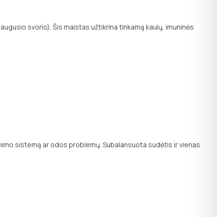
uaugusio svorio). Šis maistas užtikrina tinkamą kaulų, imuninės
škinimo sistemą ar odos problemų. Subalansuota sudėtis ir vienas