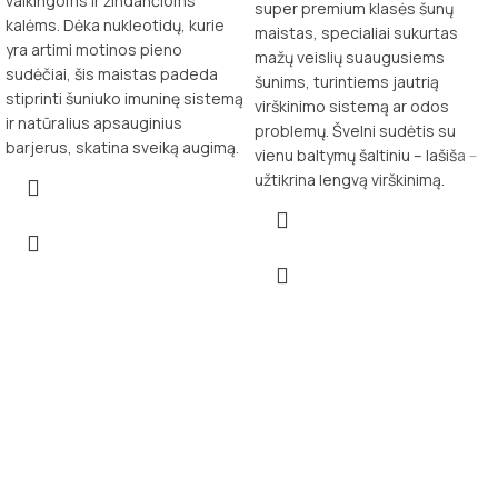
vaikingoms ir žindančioms
super premium klasės šunų
kalėms. Dėka nukleotidų, kurie
maistas, specialiai sukurtas
yra artimi motinos pieno
mažų veislių suaugusiems
sudėčiai, šis maistas padeda
šunims, turintiems jautrią
stiprinti šuniuko imuninę sistemą
virškinimo sistemą ar odos
ir natūralius apsauginius
problemų. Švelni sudėtis su
barjerus, skatina sveiką augimą.
vienu baltymų šaltiniu – lašiša –
užtikrina lengvą virškinimą.