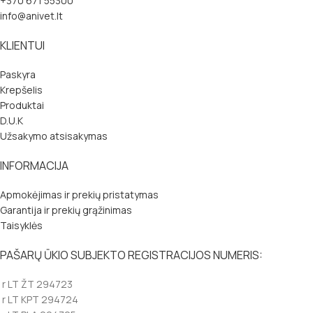
+370 671 55300
info@anivet.lt
KLIENTUI
Paskyra
Krepšelis
Produktai
D.U.K
Užsakymo atsisakymas
INFORMACIJA
Apmokėjimas ir prekių pristatymas
Garantija ir prekių grąžinimas
Taisyklės
PAŠARŲ ŪKIO SUBJEKTO REGISTRACIJOS NUMERIS:
r LT ŽT 294723
r LT KPT 294724