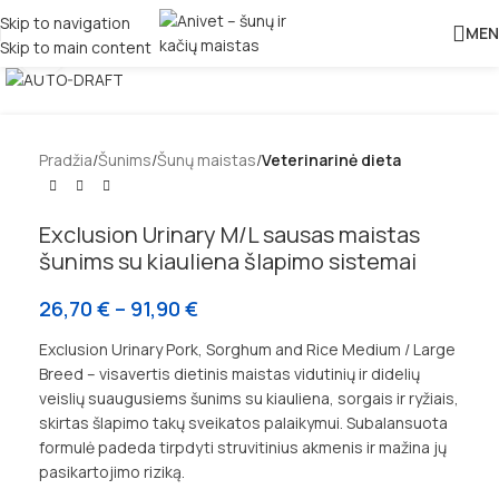
Skip to navigation
MEN
Skip to main content
Padidinti
Pradžia
Šunims
Šunų maistas
Veterinarinė dieta
Exclusion Urinary M/L sausas maistas
šunims su kiauliena šlapimo sistemai
26,70
€
–
91,90
€
Exclusion Urinary Pork, Sorghum and Rice Medium / Large
Breed – visavertis dietinis maistas vidutinių ir didelių
veislių suaugusiems šunims su kiauliena, sorgais ir ryžiais,
skirtas šlapimo takų sveikatos palaikymui. Subalansuota
formulė padeda tirpdyti struvitinius akmenis ir mažina jų
pasikartojimo riziką.