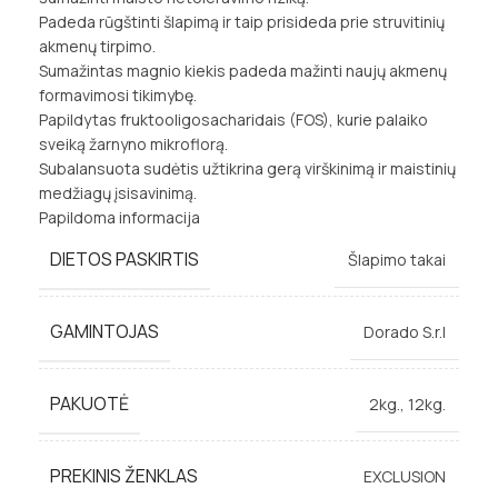
Padeda rūgštinti šlapimą ir taip prisideda prie struvitinių
akmenų tirpimo.
Sumažintas magnio kiekis padeda mažinti naujų akmenų
formavimosi tikimybę.
Papildytas fruktooligosacharidais (FOS), kurie palaiko
sveiką žarnyno mikroflorą.
Subalansuota sudėtis užtikrina gerą virškinimą ir maistinių
medžiagų įsisavinimą.
Papildoma informacija
DIETOS PASKIRTIS
Šlapimo takai
GAMINTOJAS
Dorado S.r.I
PAKUOTĖ
2kg.
,
12kg.
PREKINIS ŽENKLAS
EXCLUSION