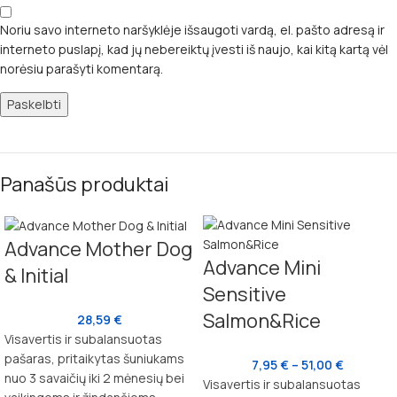
Noriu savo interneto naršyklėje išsaugoti vardą, el. pašto adresą ir
interneto puslapį, kad jų nebereiktų įvesti iš naujo, kai kitą kartą vėl
norėsiu parašyti komentarą.
Panašūs produktai
Advance Mother Dog
Advance Mini
& Initial
Sensitive
Salmon&Rice
28,59
€
Visavertis ir subalansuotas
pašaras, pritaikytas šuniukams
7,95
€
–
51,00
€
nuo 3 savaičių iki 2 mėnesių bei
Visavertis ir subalansuotas