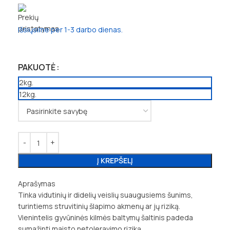
Išsiųsime per 1-3 darbo dienas.
PAKUOTĖ
2kg.
12kg.
Į KREPŠELĮ
Aprašymas
Tinka vidutinių ir didelių veislių suaugusiems šunims,
turintiems struvitinių šlapimo akmenų ar jų riziką.
Vienintelis gyvūninės kilmės baltymų šaltinis padeda
sumažinti maisto netoleravimo riziką.