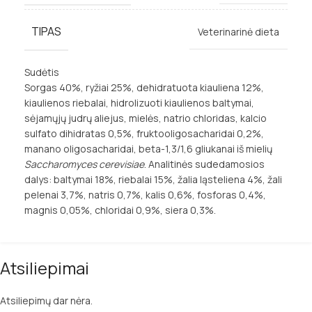
TIPAS
Veterinarinė dieta
Sudėtis
Sorgas 40%, ryžiai 25%, dehidratuota kiauliena 12%,
kiaulienos riebalai, hidrolizuoti kiaulienos baltymai,
sėjamųjų judrų aliejus, mielės, natrio chloridas, kalcio
sulfato dihidratas 0,5%, fruktooligosacharidai 0,2%,
manano oligosacharidai, beta-1,3/1,6 gliukanai iš mielių
Saccharomyces cerevisiae
. Analitinės sudedamosios
dalys: baltymai 18%, riebalai 15%, žalia ląsteliena 4%, žali
pelenai 3,7%, natris 0,7%, kalis 0,6%, fosforas 0,4%,
magnis 0,05%, chloridai 0,9%, siera 0,3%.
Atsiliepimai
Atsiliepimų dar nėra.