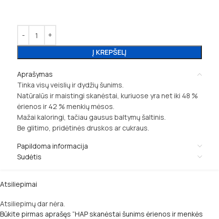
Į KREPŠELĮ
Aprašymas
Tinka visų veislių ir dydžių šunims.
Natūralūs ir maistingi skanėstai, kuriuose yra net iki 48 %
ėrienos ir 42 % menkių mėsos.
Mažai kaloringi, tačiau gausus baltymų šaltinis.
Be glitimo, pridėtinės druskos ar cukraus.
Papildoma informacija
Sudėtis
Atsiliepimai
Atsiliepimų dar nėra.
Būkite pirmas aprašęs “HAP skanėstai šunims ėrienos ir menkės