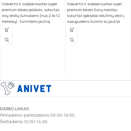
Visavertis ir subalansuotas super
Visavertis ir subalansuotas super
premium klasės pašaras, sukurtas
premium klasės šunų maistas,
visų veislių šuniukams (nuo 2 iki 12
sukurtas specialiai vidutinių veislių
mėnesių), turintiems jautrią
suaugusiems šunims su jautria
virškinimo sistemą ar odos problemų.
virškinimo sistema. Sudėtyje esantis
Subalansuota sudėtis ir vienas
vienas baltymų šaltinis – ėriena,
baltymų šaltinis užtikrina lengvą
kartu su ryžiais, užtikrina lengvą
virškinimą bei sveiką augimą.
virškinimą ir puikiai tinka šunims su
jautria oda ar skrandžiu.
DARBO LAIKAS:
Pirmadienis-penktadienis 09:00-19:00.
Šeštadienis 10:00-14:00.