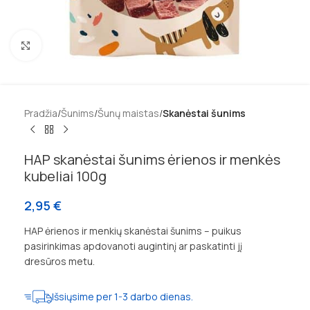
Padidinti
Pradžia
Šunims
Šunų maistas
Skanėstai šunims
HAP skanėstai šunims ėrienos ir menkės
kubeliai 100g
2,95
€
HAP ėrienos ir menkių skanėstai šunims – puikus
pasirinkimas apdovanoti augintinį ar paskatinti jį
dresūros metu.
Išsiųsime per 1-3 darbo dienas.