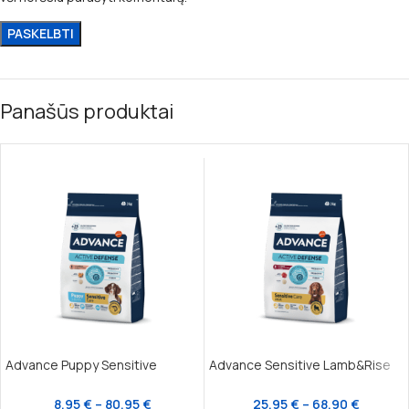
Panašūs produktai
Advance Puppy Sensitive
Advance Sensitive Lamb&Rise
8,95
€
–
80,95
€
25,95
€
–
68,90
€