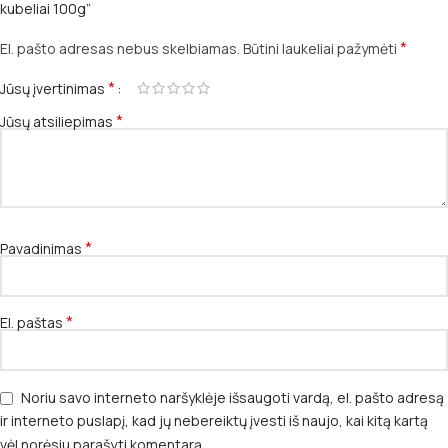
kubeliai 100g”
*
El. pašto adresas nebus skelbiamas.
Būtini laukeliai pažymėti
*
Jūsų įvertinimas
*
Jūsų atsiliepimas
*
Pavadinimas
*
El. paštas
Noriu savo interneto naršyklėje išsaugoti vardą, el. pašto adresą
ir interneto puslapį, kad jų nebereiktų įvesti iš naujo, kai kitą kartą
vėl norėsiu parašyti komentarą.