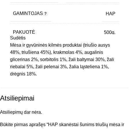
GAMINTOJAS
HAP
PAKUOTĖ
500g.
Sudėtis
Mėsa ir gyvūninės kilmės produktai (triušio ausys
PREKINIS ŽENKLAS
HAP
48%, triušiena 45%), krakmolas 4%, augalinis
glicerinas 2%, sorbitolis 1%, žali baltymai 30%, žali
riebalai 5%, žali pelenai 3%, žalia ląsteliena 1%,
PRODUKTO SUDĖTIS
Su triušiena
drėgnis 18%.
TIPAS
Skanėstai
Atsiliepimai
Atsiliepimų dar nėra.
Būkite pirmas aprašęs “HAP skanėstai šunims triušių mėsa ir