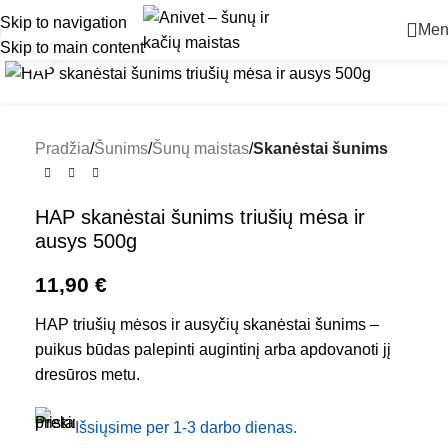
Skip to navigation
Men
Skip to main content
Padidinti
Pradžia
Šunims
Šunų maistas
Skanėstai šunims
HAP skanėstai šunims triušių mėsa ir
ausys 500g
11,90
€
HAP triušių mėsos ir ausyčių skanėstai šunims –
puikus būdas palepinti augintinį arba apdovanoti jį
dresūros metu.
Išsiųsime per 1-3 darbo dienas.