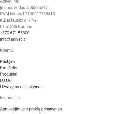
Anivet, MB
Įmonės kodas: 306295247
PVM kodas: LT100017716410
K.Baršausko g. 77-9,
LT-51386 Kaunas
+370 671 55300
info@anivet.lt
Klientui
Paskyra
Krepšelis
Produktai
D.U.K
Užsakymo atsisakymas
Informacija
Apmokėjimas ir prekių pristatymas