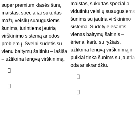
maistas, sukurtas specialiai
super premium klasės šunų
vidutinių veislių suaugusiems
maistas, specialiai sukurtas
šunims su jautria virškinimo
mažų veislių suaugusiems
sistema. Sudėtyje esantis
šunims, turintiems jautrią
vienas baltymų šaltinis –
virškinimo sistemą ar odos
ėriena, kartu su ryžiais,
problemų. Švelni sudėtis su
užtikrina lengvą virškinimą ir
vienu baltymų šaltiniu – lašiša
puikiai tinka šunims su jautria
– užtikrina lengvą virškinimą.
oda ar skrandžiu.