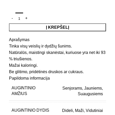
Į KREPŠELĮ
Aprašymas
Tinka visų veislių ir dydžių šunims.
Natūralūs, maistingi skanėstai, kuriuose yra net iki 93
% triušienos.
Mažai kaloringi.
Be glitimo, pridėtinės druskos ar cukraus.
Papildoma informacija
AUGINTINIO
Senjorams
,
Jauniems
,
AMŽIUS
Suaugusiems
AUGINTINIO DYDIS
Dideli
,
Maži
,
Vidutiniai