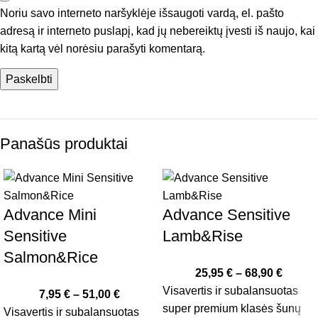
Noriu savo interneto naršyklėje išsaugoti vardą, el. pašto
adresą ir interneto puslapį, kad jų nebereiktų įvesti iš naujo, kai
kitą kartą vėl norėsiu parašyti komentarą.
Panašūs produktai
Advance Mini
Advance Sensitive
Sensitive
Lamb&Rise
Salmon&Rice
25,95
€
–
68,90
€
Visavertis ir subalansuotas
7,95
€
–
51,00
€
super premium klasės šunų
Visavertis ir subalansuotas