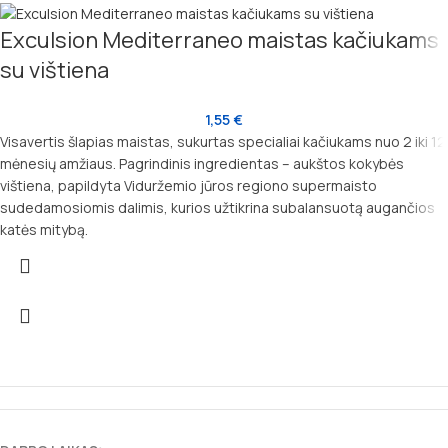
Exculsion Mediterraneo maistas kačiukams
su vištiena
1,55
€
Visavertis šlapias maistas, sukurtas specialiai kačiukams nuo 2 iki 12
mėnesių amžiaus. Pagrindinis ingredientas – aukštos kokybės
vištiena, papildyta Viduržemio jūros regiono supermaisto
sudedamosiomis dalimis, kurios užtikrina subalansuotą augančios
katės mitybą.