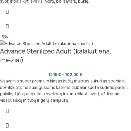
svorį ir palaikyti sveiką inkstų bei sąnarių būklę.
-5%
Advance Sterilized Adult (kalakutiena,
miežiai)
15,15
€
–
102,00
€
Visavertis super premium klasės kačių maistas sukurtas specialiai
sterilizuotoms suaugusioms katėms. Subalansuota sudėtis padeda
palaikyti jūsų augintinio sveikatą ir kontroliuoti svorį, užtikrinant
visapusišką mitybą ir gerą savijautą.