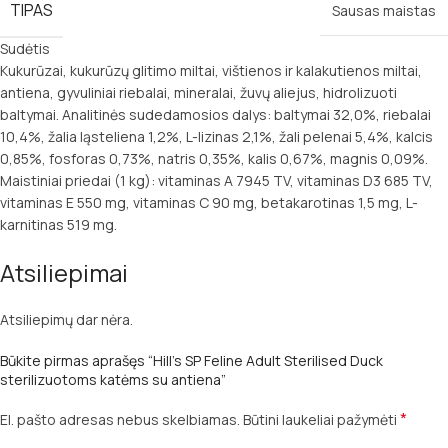
TIPAS
Sausas maistas
Sudėtis
Kukurūzai, kukurūzų glitimo miltai, vištienos ir kalakutienos miltai,
antiena, gyvuliniai riebalai, mineralai, žuvų aliejus, hidrolizuoti
baltymai. Analitinės sudedamosios dalys: baltymai 32,0%, riebalai
10,4%, žalia ląsteliena 1,2%, L-lizinas 2,1%, žali pelenai 5,4%, kalcis
0,85%, fosforas 0,73%, natris 0,35%, kalis 0,67%, magnis 0,09%.
Maistiniai priedai (1 kg): vitaminas A 7945 TV, vitaminas D3 685 TV,
vitaminas E 550 mg, vitaminas C 90 mg, betakarotinas 1,5 mg, L-
karnitinas 519 mg.
Atsiliepimai
Atsiliepimų dar nėra.
Būkite pirmas aprašęs “Hill’s SP Feline Adult Sterilised Duck
sterilizuotoms katėms su antiena”
*
El. pašto adresas nebus skelbiamas.
Būtini laukeliai pažymėti