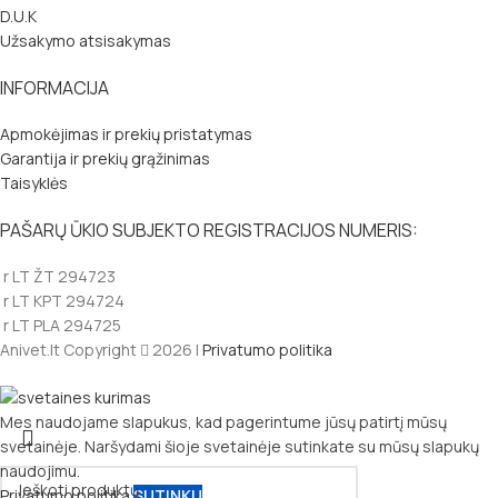
D.U.K
Užsakymo atsisakymas
INFORMACIJA
Apmokėjimas ir prekių pristatymas
Garantija ir prekių grąžinimas
Taisyklės
PAŠARŲ ŪKIO SUBJEKTO REGISTRACIJOS NUMERIS:
r LT ŽT 294723
r LT KPT 294724
r LT PLA 294725
Anivet.lt Copyright
2026 |
Privatumo politika
Mes naudojame slapukus, kad pagerintume jūsų patirtį mūsų
svetainėje. Naršydami šioje svetainėje sutinkate su mūsų slapukų
naudojimu.
Privatumo politika
SUTINKU