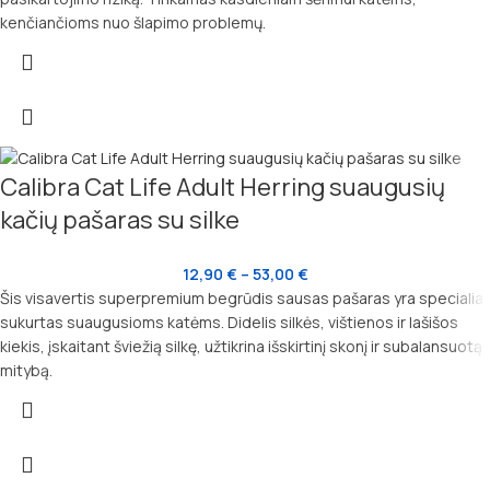
kenčiančioms nuo šlapimo problemų.
Calibra Cat Life Adult Herring suaugusių
kačių pašaras su silke
12,90
€
–
53,00
€
Šis visavertis superpremium begrūdis sausas pašaras yra specialiai
sukurtas suaugusioms katėms. Didelis silkės, vištienos ir lašišos
kiekis, įskaitant šviežią silkę, užtikrina išskirtinį skonį ir subalansuotą
mitybą.