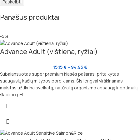
Panašūs produktai
-5%
Advance Adult (vištiena, ryžiai)
15,15
€
–
94,95
€
Subalansuotas super premium klasės pašaras, pritaikytas
suaugusių kačių mitybos poreikiams. Šis lengvai virškinamas
maistas užtikrina sveikatą, natūralią organizmo apsaugą ir optimalų
šlapimo pH.