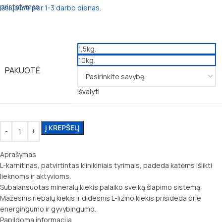
Išsiųsime per 1-3 darbo dienas.
1,5kg.
10kg.
PAKUOTĖ
Išvalyti
Į KREPŠELĮ
Aprašymas
L-karnitinas, patvirtintas klinikiniais tyrimais, padeda katėms išlikti
lieknoms ir aktyvioms.
Subalansuotas mineralų kiekis palaiko sveiką šlapimo sistemą.
Mažesnis riebalų kiekis ir didesnis L-lizino kiekis prisideda prie
energingumo ir gyvybingumo.
Papildoma informacija