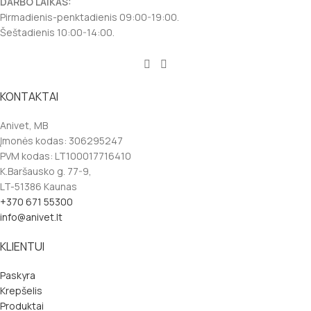
DARBO LAIKAS:
Pirmadienis-penktadienis 09:00-19:00.
Šeštadienis 10:00-14:00.
KONTAKTAI
Anivet, MB
Įmonės kodas: 306295247
PVM kodas: LT100017716410
K.Baršausko g. 77-9,
LT-51386 Kaunas
+370 671 55300
info@anivet.lt
KLIENTUI
Paskyra
Krepšelis
Produktai