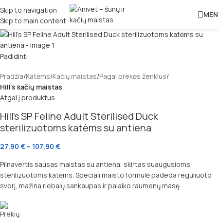
Skip to navigation
MEN
Skip to main content
Padidinti
Pradžia
Katėms
Kačių maistas
Pagal prekės ženklus
Hill's kačių maistas
Atgal į produktus
Hill’s SP Feline Adult Sterilised Duck
sterilizuotoms katėms su antiena
27,90
€
–
107,90
€
Pilnavertis sausas maistas su antiena, skirtas suaugusioms
sterilizuotoms katėms. Speciali maisto formulė padeda reguliuoto
svorį, mažina riebalų sankaupas ir palaiko raumenų masę.