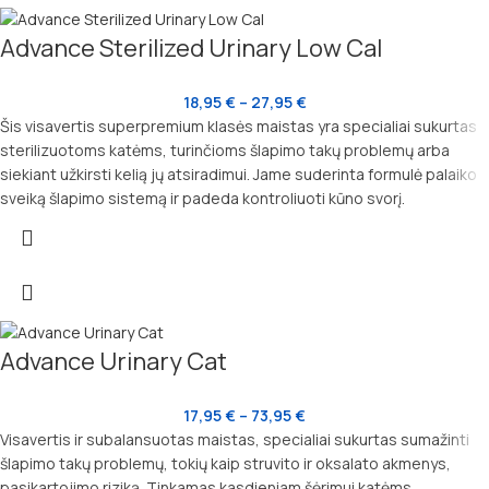
Advance Sterilized Urinary Low Cal
18,95
€
–
27,95
€
Šis visavertis superpremium klasės maistas yra specialiai sukurtas
sterilizuotoms katėms, turinčioms šlapimo takų problemų arba
siekiant užkirsti kelią jų atsiradimui. Jame suderinta formulė palaiko
sveiką šlapimo sistemą ir padeda kontroliuoti kūno svorį.
Advance Urinary Cat
17,95
€
–
73,95
€
Visavertis ir subalansuotas maistas, specialiai sukurtas sumažinti
šlapimo takų problemų, tokių kaip struvito ir oksalato akmenys,
pasikartojimo riziką. Tinkamas kasdieniam šėrimui katėms,