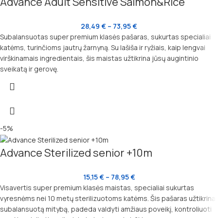
Advance Adult Sensitive Salmon&Rice
28,49
€
–
73,95
€
Subalansuotas super premium klasės pašaras, sukurtas specialiai
katėms, turinčioms jautrų žarnyną. Su lašiša ir ryžiais, kaip lengvai
virškinamais ingredientais, šis maistas užtikrina jūsų augintinio
sveikatą ir gerovę.
-5%
Advance Sterilized senior +10m
15,15
€
–
78,95
€
Visavertis super premium klasės maistas, specialiai sukurtas
vyresnėms nei 10 metų sterilizuotoms katėms. Šis pašaras užtikrina
subalansuotą mitybą, padeda valdyti amžiaus poveikį, kontroliuoti