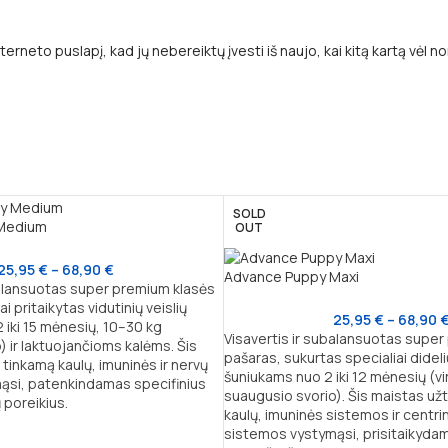
terneto puslapį, kad jų nebereiktų įvesti iš naujo, kai kitą kartą vėl 
SOLD
Medium
OUT
25,95
€
–
68,90
€
Advance Puppy Maxi
balansuotas super premium klasės
i pritaikytas vidutinių veislių
25,95
€
–
68,90
 iki 15 mėnesių, 10–30 kg
Visavertis ir subalansuotas supe
 ir laktuojančioms kalėms. Šis
pašaras, sukurtas specialiai dideli
 tinkamą kaulų, imuninės ir nervų
šuniukams nuo 2 iki 12 mėnesių (vi
ąsi, patenkindamas specifinius
suaugusio svorio). Šis maistas užt
 poreikius.
kaulų, imuninės sistemos ir centri
sistemos vystymąsi, prisitaikyda