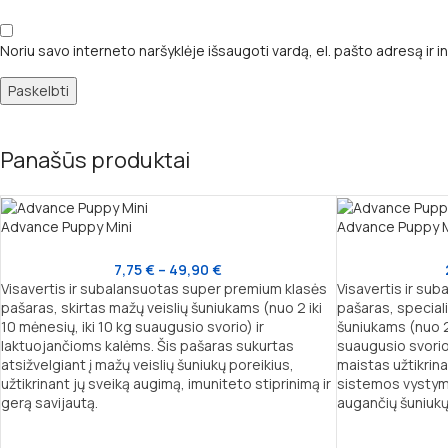
Noriu savo interneto naršyklėje išsaugoti vardą, el. pašto adresą ir in
Panašūs produktai
Advance Puppy Mini
Advance Puppy 
7,75
€
–
49,90
€
Visavertis ir subalansuotas super premium klasės
Visavertis ir su
pašaras, skirtas mažų veislių šuniukams (nuo 2 iki
pašaras, specialia
10 mėnesių, iki 10 kg suaugusio svorio) ir
šuniukams (nuo 2
laktuojančioms kalėms. Šis pašaras sukurtas
suaugusio svorio)
atsižvelgiant į mažų veislių šuniukų poreikius,
maistas užtikrina
užtikrinant jų sveiką augimą, imuniteto stiprinimą ir
sistemos vystym
gerą savijautą.
augančių šuniukų