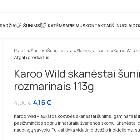
RADŽIA
ŠUNIMS
KATĖMS
APIE MUS
KONTAKTAI
NUOLAIDO
Pradžia
Šunims
Šunų maistas
Skanėstai šunims
Karoo Wild s
Atgal į produktus
Karoo Wild skanėstai šuni
rozmarinais 113g
4,16
€
4,90
€
Karoo Wild
– aukštos kokybės skanėstai šunims, gaminami iš l
pasižyminčios sodriu ir natūraliu žvėrienos skoniu. Skanėstai 
naudingų savybių. Puikiai tinka vidutinio dydžio ir dideliems,