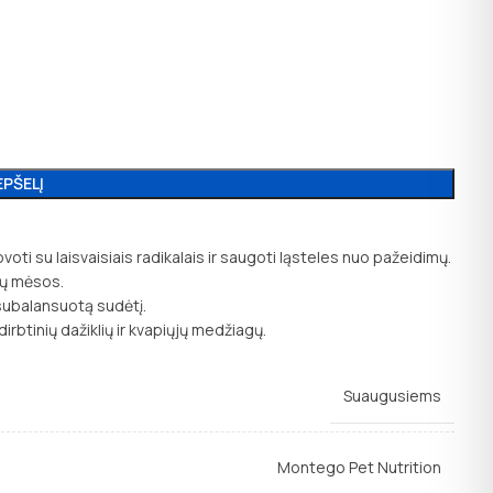
EPŠELĮ
oti su laisvaisiais radikalais ir saugoti ląsteles nuo pažeidimų.
pių mėsos.
 subalansuotą sudėtį.
irbtinių dažiklių ir kvapiųjų medžiagų.
Suaugusiems
Montego Pet Nutrition