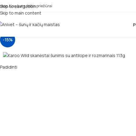
iskas Jūsų šuns, katės priežiūrai
Skip to navigation
Skip to main content
P
-15%
Padidinti