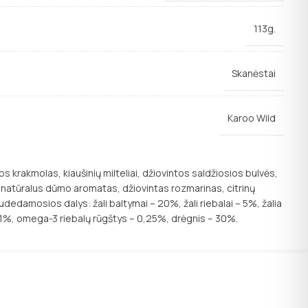
113g.
Skanėstai
Karoo Wild
kos krakmolas, kiaušinių milteliai, džiovintos saldžiosios bulvės,
a, natūralus dūmo aromatas, džiovintas rozmarinas, citrinų
udedamosios dalys: žali baltymai – 20%, žali riebalai – 5%, žalia
– 1%, omega-3 riebalų rūgštys – 0,25%, drėgnis – 30%.