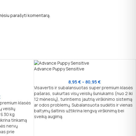
norėsiu parašyti komentarą.
Advance Puppy Sensitive
8,95
€
–
80,95
€
Visavertis ir subalansuotas super premium klasės
pašaras, sukurtas visų veislių šuniukams (nuo 2 iki
€
12 mėnesių), turintiems jautrią virškinimo sistemą
r premium klasės
ar odos problemų. Subalansuota sudėtis ir vienas
ų veislių
baltymų šaltinis užtikrina lengvą virškinimą bei
rš 30 kg
sveiką augimą.
ikrina tinkamą
nės nervų
mas prie