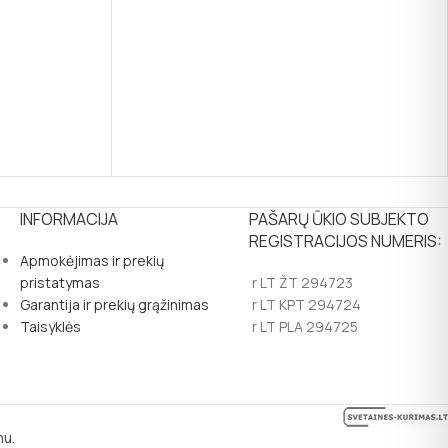
INFORMACIJA
PAŠARŲ ŪKIO SUBJEKTO
REGISTRACIJOS NUMERIS:
Apmokėjimas ir prekių
pristatymas
r LT ŽT 294723
Garantija ir prekių grąžinimas
r LT KPT 294724
Taisyklės
r LT PLA 294725
mu.