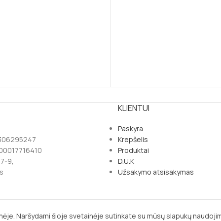
KLIENTUI
Paskyra
 306295247
Krepšelis
100017716410
Produktai
77-9,
D.U.K
s
Užsakymo atsisakymas
0
ėje. Naršydami šioje svetainėje sutinkate su mūsų slapukų naudoji