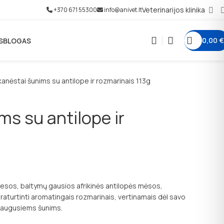
Veterinarijos klinika
+370 671 55300
info@anivet.lt
0,00
€
S
BLOGAS
kanėstai šunims su antilope ir rozmarinais 113g
ms su antilope ir
iesos, baltymų gausios afrikinės antilopės mėsos,
praturtinti aromatingais rozmarinais, vertinamais dėl savo
 suaugusiems šunims.