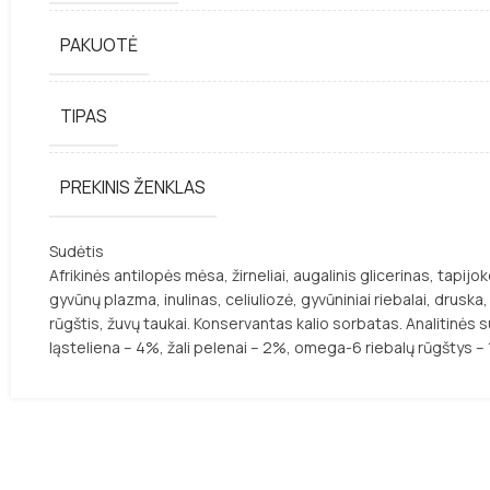
PAKUOTĖ
TIPAS
PREKINIS ŽENKLAS
Sudėtis
Afrikinės antilopės mėsa, žirneliai, augalinis glicerinas, tapijo
gyvūnų plazma, inulinas, celiuliozė, gyvūniniai riebalai, drusk
rūgštis, žuvų taukai. Konservantas kalio sorbatas. Analitinės s
ląsteliena – 4%, žali pelenai – 2%, omega-6 riebalų rūgštys 