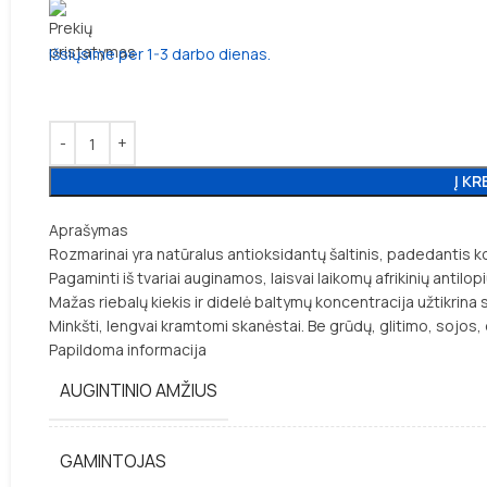
Išsiųsime per 1-3 darbo dienas.
Į KR
Aprašymas
Rozmarinai yra natūralus antioksidantų šaltinis, padedantis kov
Pagaminti iš tvariai auginamos, laisvai laikomų afrikinių antilo
Mažas riebalų kiekis ir didelė baltymų koncentracija užtikrina
Minkšti, lengvai kramtomi skanėstai. Be grūdų, glitimo, sojos, d
Papildoma informacija
AUGINTINIO AMŽIUS
GAMINTOJAS