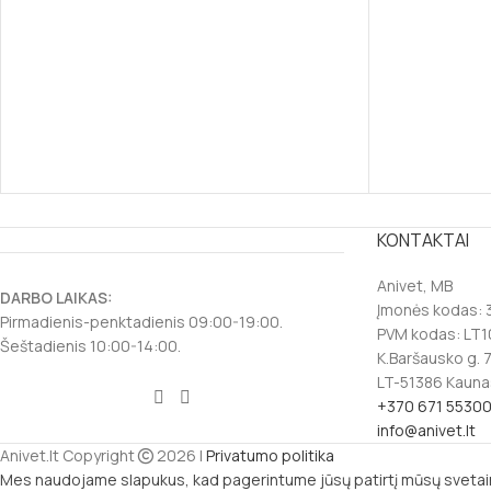
KONTAKTAI
Anivet, MB
DARBO LAIKAS:
Įmonės kodas:
Pirmadienis-penktadienis 09:00-19:00.
PVM kodas: LT
Šeštadienis 10:00-14:00.
K.Baršausko g. 
LT-51386 Kauna
+370 671 5530
info@anivet.lt
Anivet.lt Copyright
2026 |
Privatumo politika
Mes naudojame slapukus, kad pagerintume jūsų patirtį mūsų svetain