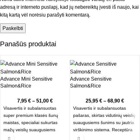
adresą ir interneto puslapį, kad jų nebereiktų įvesti iš naujo, kai
kitą kartą vėl norėsiu parašyti komentarą.
Panašūs produktai
Advance Mini Sensitive
Advance Sensitive
Salmon&Rice
Salmon&Rice
7,95
€
–
51,00
€
25,95
€
–
68,90
€
Visavertis ir subalansuotas
Visavertis ir subalansuotas
super premium klasės šunų
pašaras, skirtas vidutinių veislių
maistas, specialiai sukurtas
suaugusiems šunims su jautria
mažų veislių suaugusiems
virškinimo sistema. Receptūra
šunims, turintiems jautrią
sukurta atsižvelgiant į šunų su