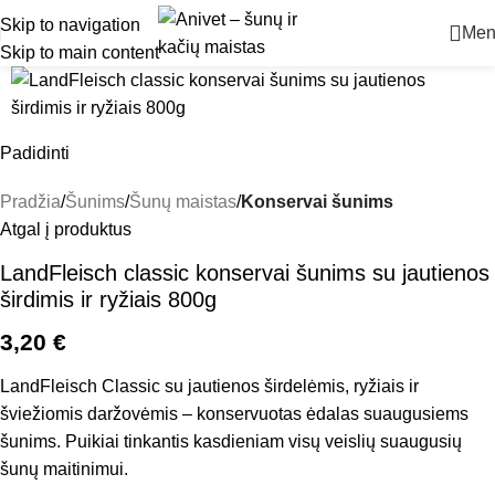
Skip to navigation
Men
Skip to main content
Padidinti
Pradžia
Šunims
Šunų maistas
Konservai šunims
Atgal į produktus
LandFleisch classic konservai šunims su jautienos
širdimis ir ryžiais 800g
3,20
€
LandFleisch Classic su jautienos širdelėmis, ryžiais ir
šviežiomis daržovėmis – konservuotas ėdalas suaugusiems
šunims. Puikiai tinkantis kasdieniam visų veislių suaugusių
šunų maitinimui.