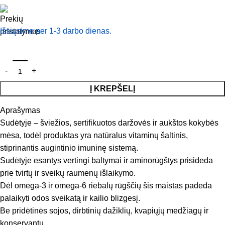
Išsiųsime per 1-3 darbo dienas.
Į KREPŠELĮ
Aprašymas
Sudėtyje – šviežios, sertifikuotos daržovės ir aukštos kokybės
mėsa, todėl produktas yra natūralus vitaminų šaltinis,
stiprinantis augintinio imuninę sistemą.
Sudėtyje esantys vertingi baltymai ir aminorūgštys prisideda
prie tvirtų ir sveikų raumenų išlaikymo.
Dėl omega-3 ir omega-6 riebalų rūgščių šis maistas padeda
palaikyti odos sveikatą ir kailio blizgesį.
Be pridėtinės sojos, dirbtinių dažiklių, kvapiųjų medžiagų ir
konservantų.