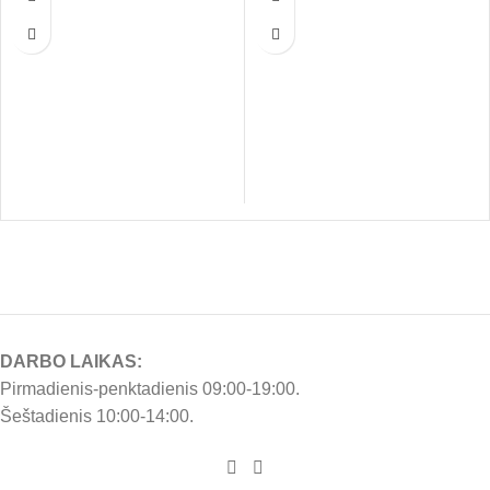
virškinimo sistemą ar odos
jautriu skrandžiu ar odos
problemų. Švelni sudėtis su
problemomis poreikius.
vienu baltymų šaltiniu – lašiša –
užtikrina lengvą virškinimą.
DARBO LAIKAS:
Pirmadienis-penktadienis 09:00-19:00.
Šeštadienis 10:00-14:00.