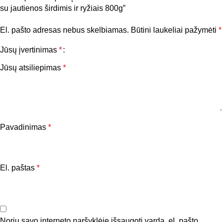
su jautienos širdimis ir ryžiais 800g”
El. pašto adresas nebus skelbiamas.
Būtini laukeliai pažymėti
*
Jūsų įvertinimas
*
Jūsų atsiliepimas
*
Pavadinimas
*
El. paštas
*
Noriu savo interneto naršyklėje išsaugoti vardą, el. pašto