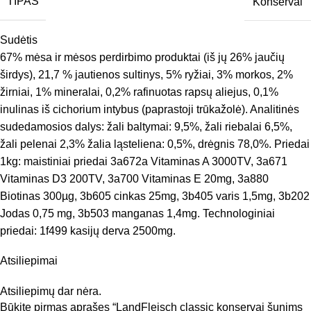
TIPAS
Konservai
Sudėtis
67% mėsa ir mėsos perdirbimo produktai (iš jų 26% jaučių
širdys), 21,7 % jautienos sultinys, 5% ryžiai, 3% morkos, 2%
žirniai, 1% mineralai, 0,2% rafinuotas rapsų aliejus, 0,1%
inulinas iš cichorium intybus (paprastoji trūkažolė). Analitinės
sudedamosios dalys: žali baltymai: 9,5%, žali riebalai 6,5%,
žali pelenai 2,3% žalia ląsteliena: 0,5%, drėgnis 78,0%. Priedai
1kg: maistiniai priedai 3a672a Vitaminas A 3000TV, 3a671
Vitaminas D3 200TV, 3a700 Vitaminas E 20mg, 3a880
Biotinas 300µg, 3b605 cinkas 25mg, 3b405 varis 1,5mg, 3b202
Jodas 0,75 mg, 3b503 manganas 1,4mg. Technologiniai
priedai: 1f499 kasijų derva 2500mg.
Atsiliepimai
Atsiliepimų dar nėra.
Būkite pirmas aprašęs “LandFleisch classic konservai šunims