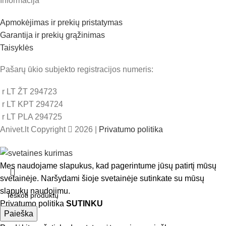
Informacija
Apmokėjimas ir prekių pristatymas
Garantija ir prekių grąžinimas
Taisyklės
Pašarų ūkio subjekto registracijos numeris:
r LT ŽT 294723
r LT KPT 294724
r LT PLA 294725
Anivet.lt Copyright
2026 |
Privatumo politika
Mes naudojame slapukus, kad pagerintume jūsų patirtį mūsų
svetainėje. Naršydami šioje svetainėje sutinkate su mūsų
slapukų naudojimu.
Privatumo politika
SUTINKU
Paieška