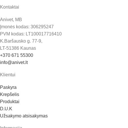
Kontaktai
Anivet, MB
Įmonės kodas: 306295247
PVM kodas: LT100017716410
K.Baršausko g. 77-9,
LT-51386 Kaunas
+370 671 55300
info@anivet.lt
Klientui
Paskyra
Krepšelis
Produktai
D.U.K
Užsakymo atsisakymas