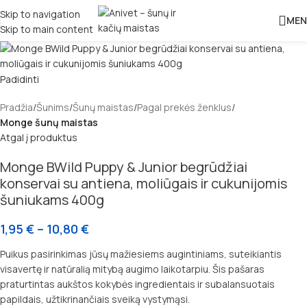
Skip to navigation
MEN
Skip to main content
Padidinti
Pradžia
Šunims
Šunų maistas
Pagal prekės ženklus
Monge šunų maistas
Atgal į produktus
Monge BWild Puppy & Junior begrūdžiai
konservai su antiena, moliūgais ir cukunijomis
šuniukams 400g
1,95
€
–
10,80
€
Puikus pasirinkimas jūsų mažiesiems augintiniams, suteikiantis
visavertę ir natūralią mitybą augimo laikotarpiu. Šis pašaras
praturtintas aukštos kokybės ingredientais ir subalansuotais
papildais, užtikrinančiais sveiką vystymąsi.