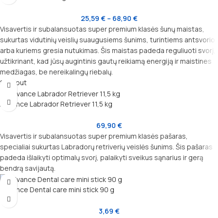
25,59
€
–
68,90
€
Visavertis ir subalansuotas super premium klasės šunų maistas,
sukurtas vidutinių veislių suaugusiems šunims, turintiems antsvorio
arba kuriems gresia nutukimas. Šis maistas padeda reguliuoti svorį,
užtikrinant, kad jūsų augintinis gautų reikiamą energiją ir maistines
medžiagas, be nereikalingų riebalų.
Sold out
Advance Labrador Retriever 11,5 kg
69,90
€
Visavertis ir subalansuotas super premium klasės pašaras,
specialiai sukurtas Labradorų retriverių veislės šunims. Šis pašaras
padeda išlaikyti optimalų svorį, palaikyti sveikus sąnarius ir gerą
bendrą savijautą.
Advance Dental care mini stick 90 g
3,69
€