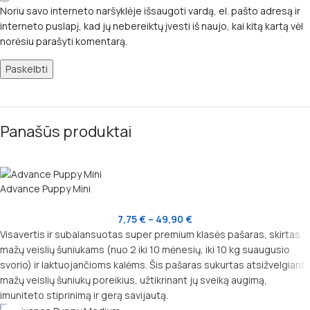
Noriu savo interneto naršyklėje išsaugoti vardą, el. pašto adresą ir
interneto puslapį, kad jų nebereiktų įvesti iš naujo, kai kitą kartą vėl
norėsiu parašyti komentarą.
Panašūs produktai
Advance Puppy Mini
7,75
€
–
49,90
€
Visavertis ir subalansuotas super premium klasės pašaras, skirtas
mažų veislių šuniukams (nuo 2 iki 10 mėnesių, iki 10 kg suaugusio
svorio) ir laktuojančioms kalėms. Šis pašaras sukurtas atsižvelgiant į
mažų veislių šuniukų poreikius, užtikrinant jų sveiką augimą,
imuniteto stiprinimą ir gerą savijautą.