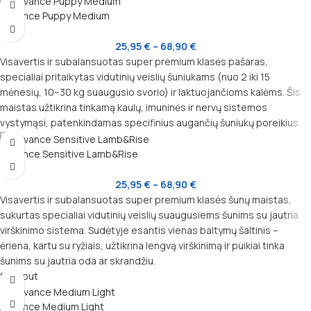
Advance Puppy Medium
25,95
€
–
68,90
€
Visavertis ir subalansuotas super premium klasės pašaras,
specialiai pritaikytas vidutinių veislių šuniukams (nuo 2 iki 15
mėnesių, 10–30 kg suaugusio svorio) ir laktuojančioms kalėms. Šis
maistas užtikrina tinkamą kaulų, imuninės ir nervų sistemos
vystymąsi, patenkindamas specifinius augančių šuniukų poreikius.
Advance Sensitive Lamb&Rise
25,95
€
–
68,90
€
Visavertis ir subalansuotas super premium klasės šunų maistas,
sukurtas specialiai vidutinių veislių suaugusiems šunims su jautria
virškinimo sistema. Sudėtyje esantis vienas baltymų šaltinis –
ėriena, kartu su ryžiais, užtikrina lengvą virškinimą ir puikiai tinka
šunims su jautria oda ar skrandžiu.
Sold out
Advance Medium Light