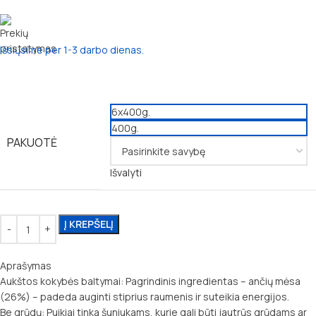
Išsiųsime per 1-3 darbo dienas.
6x400g.
400g.
PAKUOTĖ
Išvalyti
Į KREPŠELĮ
Aprašymas
Aukštos kokybės baltymai: Pagrindinis ingredientas – ančių mėsa
(26%) – padeda auginti stiprius raumenis ir suteikia energijos.
Be grūdų: Puikiai tinka šuniukams, kurie gali būti jautrūs grūdams ar