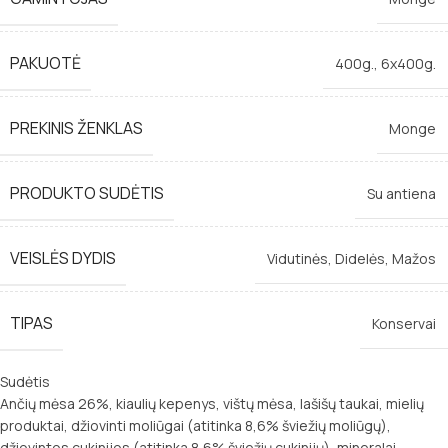
PAKUOTĖ
400g.
,
6x400g.
PREKINIS ŽENKLAS
Monge
PRODUKTO SUDĖTIS
Su antiena
VEISLĖS DYDIS
Vidutinės
,
Didelės
,
Mažos
TIPAS
Konservai
Sudėtis
A
nčių mėsa 26%, kiaulių kepenys, vištų mėsa, lašišų taukai, mielių
produktai, džiovinti moliūgai (atitinka 8,6% šviežių moliūgų),
džiovintos cukinijos (atitinka 8,6% šviežių cukinijų), mineralai,