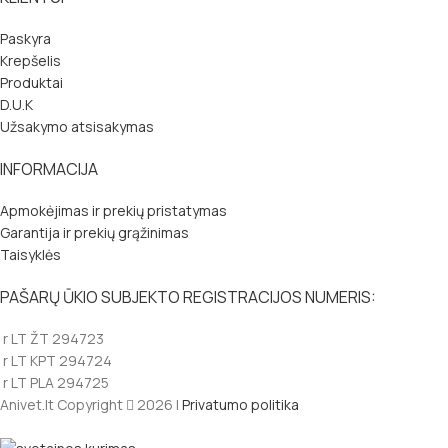
Paskyra
Krepšelis
Produktai
D.U.K
Užsakymo atsisakymas
INFORMACIJA
Apmokėjimas ir prekių pristatymas
Garantija ir prekių grąžinimas
Taisyklės
PAŠARŲ ŪKIO SUBJEKTO REGISTRACIJOS NUMERIS:
r LT ŽT 294723
r LT KPT 294724
r LT PLA 294725
Anivet.lt Copyright
2026 |
Privatumo politika