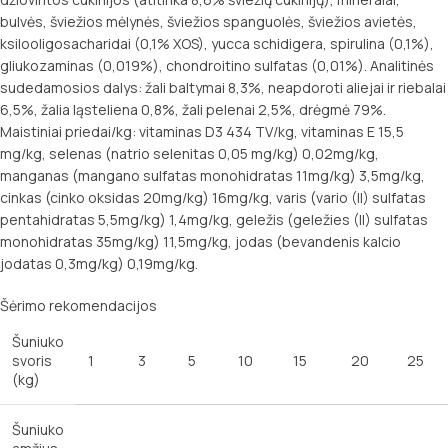
bulvės, šviežios mėlynės, šviežios spanguolės, šviežios avietės,
ksilooligosacharidai (0,1% XOS), yucca schidigera, spirulina (0,1%),
gliukozaminas (0,019%), chondroitino sulfatas (0,01%). Analitinės
sudedamosios dalys: žali baltymai 8,3%, neapdoroti aliejai ir riebalai
6,5%, žalia ląsteliena 0,8%, žali pelenai 2,5%, drėgmė 79%.
Maistiniai priedai/kg: vitaminas D3 434 TV/kg, vitaminas E 15,5
mg/kg, selenas (natrio selenitas 0,05 mg/kg) 0,02mg/kg,
manganas (mangano sulfatas monohidratas 11mg/kg) 3,5mg/kg,
cinkas (cinko oksidas 20mg/kg) 16mg/kg, varis (vario (II) sulfatas
pentahidratas 5,5mg/kg) 1,4mg/kg, geležis (geležies (II) sulfatas
monohidratas 35mg/kg) 11,5mg/kg, jodas (bevandenis kalcio
jodatas 0,3mg/kg) 0,19mg/kg.
Šėrimo rekomendacijos
Šuniuko
svoris
1
3
5
10
15
20
25
(kg)
Šuniuko