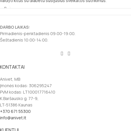
valdyti kitus su diabetu susijusius sveikatos sutrikimus.
DARBO LAIKAS:
Pirmadienis-penktadienis 09:00-19:00.
Šeštadienis 10:00-14:00.
KONTAKTAI
Anivet, MB
Įmonės kodas: 306295247
PVM kodas: LT100017716410
K.Baršausko g. 77-9,
LT-51386 Kaunas
+370 671 55300
info@anivet.lt
KLIENTUI