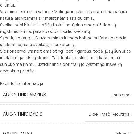
glitimui.
Vitaminų ir skaidulų šaltinis: Moliūgai ir cukinijos praturtina pašarą
natūraliais vitaminais ir maistinėmis skaidulomis.
Sveikai odai ir kailiui: Lašišų taukai aprūpina omega-3 riebalų
rūgštimis, kurios palaiko odos ir kailio sveikatą.
Sąnarių apsauga: Gliukozaminas ir chondroitino sulfatas padeda
užtikrinti sąnarių sveikatą ir lankstumą.
Šie konservai yra ne tik maistingi, bet ir gardūs, todėl jūsų šuniukas
mielai mėgausis jų skoniu. Tai idealus pasirinkimas kasdieniam
šuniuko maitinimui, užtikrinantis optimalų jo vystymąsi ir sveiką
gyvenimo pradžią.
Papildoma informacija
AUGINTINIO AMŽIUS
Jauniems
AUGINTINIO DYDIS
Dideli
,
Maži
,
Vidutiniai
GAMINTOJAS
Monge