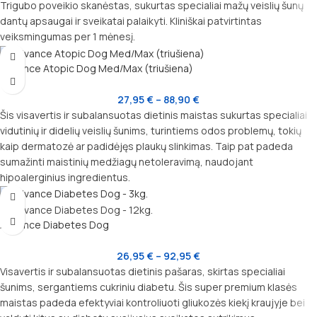
Trigubo poveikio skanėstas, sukurtas specialiai mažų veislių šunų
dantų apsaugai ir sveikatai palaikyti. Kliniškai patvirtintas
veiksmingumas per 1 mėnesį.
Advance Atopic Dog Med/Max (triušiena)
27,95
€
–
88,90
€
Šis visavertis ir subalansuotas dietinis maistas sukurtas specialiai
vidutinių ir didelių veislių šunims, turintiems odos problemų, tokių
kaip dermatozė ar padidėjęs plaukų slinkimas. Taip pat padeda
sumažinti maistinių medžiagų netoleravimą, naudojant
hipoalerginius ingredientus.
Advance Diabetes Dog
26,95
€
–
92,95
€
Visavertis ir subalansuotas dietinis pašaras, skirtas specialiai
šunims, sergantiems cukriniu diabetu. Šis super premium klasės
maistas padeda efektyviai kontroliuoti gliukozės kiekį kraujyje bei