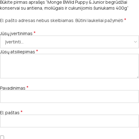
Būkite pirmas aprašęs “Monge BWild Puppy & Junior begrūdžiai
konservai su antiena, moliūgais ir cukunijomis šuniukams 400g”
*
El. pašto adresas nebus skelbiamas.
Būtini laukeliai pažymėti
*
Jūsų įvertinimas
*
Jūsų atsiliepimas
*
Pavadinimas
*
El. paštas