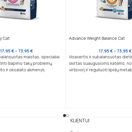
y Cat
Advance Weight Balance Cat
17,95
€
–
73,95
€
17,95
€
–
73,95
€
ubalansuotas maistas, specialiai
Visavertis ir subalansuotas dieti
inti šlapimo takų problemų,
skirtas suaugusioms katėms, nor
vito ir oksalato akmenys,
viršsvorį ir reguliuoti lipidų met
iziką. Tinkamas kasdieniam
hiperlipidemijos atvejais. Klinikin
, kenčiančioms nuo šlapimo
kad 83% kačių praranda nereikal
kilogramus per 3 mėnesius, nau
pašarą.
KLIENTUI