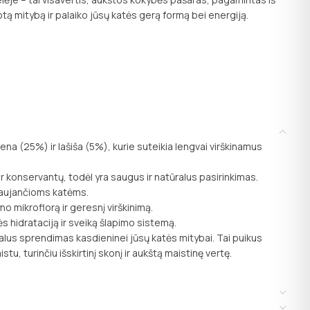
tą mitybą ir palaiko jūsų katės gerą formą bei energiją.
na (25%) ir lašiša (5%), kurie suteikia lengvai virškinamus
r konservantų, todėl yra saugus ir natūralus pasirinkimas.
kalaujančioms katėms.
no mikroflorą ir geresnį virškinimą.
hidrataciją ir sveiką šlapimo sistemą.
dealus sprendimas kasdieninei jūsų katės mitybai. Tai puikus
stu, turinčiu išskirtinį skonį ir aukštą maistinę vertę.