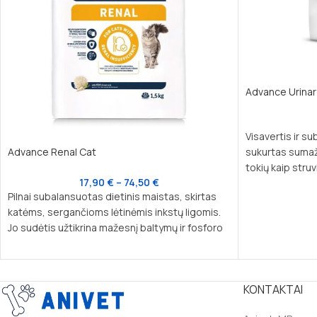
Advance Urinar
Visavertis ir s
Advance Renal Cat
sukurtas sumaž
tokių kaip stru
17,90
€
–
74,50
€
pasikartojimo r
Pilnai subalansuotas dietinis maistas, skirtas
šėrimui katėms
katėms, sergančioms lėtinėmis inkstų ligomis.
problemų.
Jo sudėtis užtikrina mažesnį baltymų ir fosforo
kiekį, padedant išlaikyti sveiką inkstų funkciją ir
sumažinti komplikacijų riziką.
KONTAKTAI