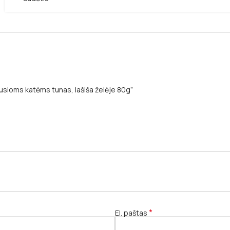
sioms katėms tunas, lašiša želėje 80g”
*
El. paštas