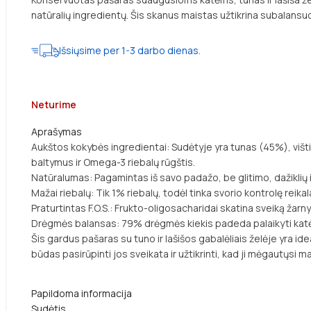
natūralių ingredientų. Šis skanus maistas užtikrina subalansuo
Išsiųsime per 1-3 darbo dienas.
Neturime
Aprašymas
Aukštos kokybės ingredientai: Sudėtyje yra tunas (45%), vištie
baltymus ir Omega-3 riebalų rūgštis.
Natūralumas: Pagamintas iš savo padažo, be glitimo, dažiklių i
Mažai riebalų: Tik 1% riebalų, todėl tinka svorio kontrolę rei
Praturtintas F.O.S.: Frukto-oligosacharidai skatina sveiką žarny
Drėgmės balansas: 79% drėgmės kiekis padeda palaikyti katės 
Šis gardus pašaras su tuno ir lašišos gabalėliais želėje yra i
būdas pasirūpinti jos sveikata ir užtikrinti, kad ji mėgautųsi mai
Papildoma informacija
Sudėtis