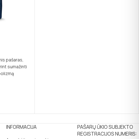
įskaitant šviežią silkę, užtikrina išskirtinį skonį ir
subalansuotą mitybą.
nis pašaras,
int sumažinti
abolizmą
iai tyrimai rodo,
ingus
dodamos šį
INFORMACIJA
PAŠARŲ ŪKIO SUBJEKTO
REGISTRACIJOS NUMERIS: