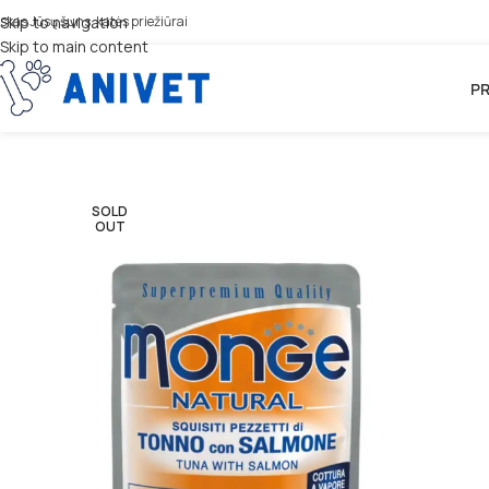
iskas Jūsų šuns, katės priežiūrai
Skip to navigation
Skip to main content
PR
SOLD
OUT