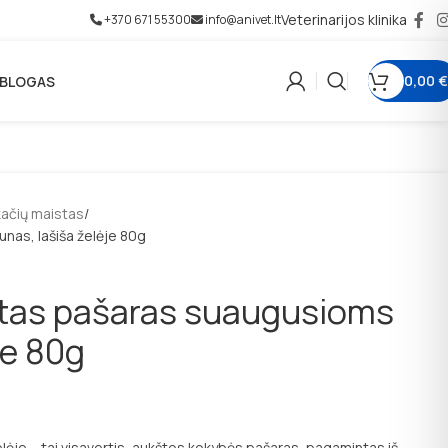
Veterinarijos klinika
+370 671 55300
info@anivet.lt
0,00
€
BLOGAS
ačių maistas
as, lašiša želėje 80g
tas pašaras suaugusioms
je 80g
ėje – tai visavertis, aukštos kokybės pašaras, pagamintas iš