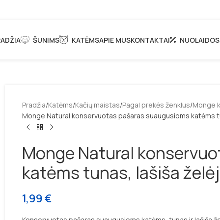
ADŽIA
ŠUNIMS
KATĖMS
APIE MUS
KONTAKTAI
NUOLAIDOS
Pradžia
Katėms
Kačių maistas
Pagal prekės ženklus
Monge k
Monge Natural konservuotas pašaras suaugusioms katėms tun
Monge Natural konservuo
katėms tunas, lašiša želė
1,99
€
Konservuotas pašaras suaugusioms katėms, tunas ir lašiša žel