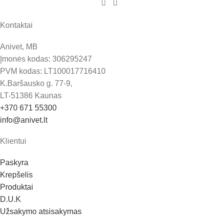
Kontaktai
Anivet, MB
Įmonės kodas: 306295247
PVM kodas: LT100017716410
K.Baršausko g. 77-9,
LT-51386 Kaunas
+370 671 55300
info@anivet.lt
Klientui
Paskyra
Krepšelis
Produktai
D.U.K
Užsakymo atsisakymas