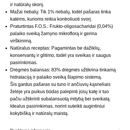
ir natūralų skonį.
Mažai riebalų: Tik 1% riebalų, todėl pašaras tinka
katėms, kurioms reikia kontroliuoti svorį.
Praturtintas F.O.S.: Frukto-oligosacharidai (0,04%)
palaiko sveiką žarnyno mikroflorą ir gerina
virškinimą.
Natūralus receptas: Pagamintas be dažiklių,
konservantų ir glitimo, todėl yra sveikas ir saugus
pasirinkimas.
Drėgmės balansas: 83% drėgmės užtikrina tinkamą
hidrataciją ir palaiko sveiką šlapimo sistemą.
Šis gardus pašaras su tuno ir ančiuvių kąsneliais
želėje yra puikus būdas palepinti jūsų katę ir tuo
pačiu užtikrinti subalansuotą mitybą bei sveikatą.
Idealus pasirinkimas, norint suteikti augintiniui
kokybišką ir natūralų maistą.