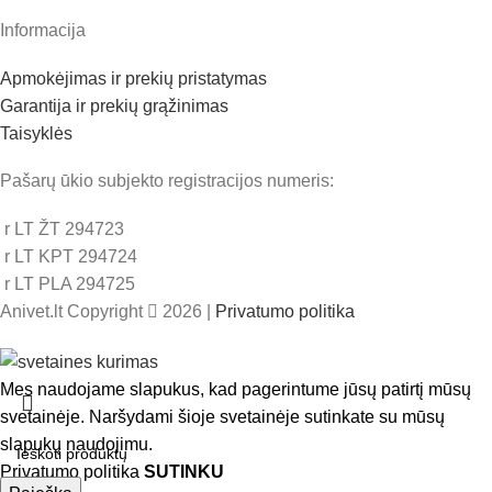
Informacija
Apmokėjimas ir prekių pristatymas
Garantija ir prekių grąžinimas
Taisyklės
Pašarų ūkio subjekto registracijos numeris:
r LT ŽT 294723
r LT KPT 294724
r LT PLA 294725
Anivet.lt Copyright
2026 |
Privatumo politika
Mes naudojame slapukus, kad pagerintume jūsų patirtį mūsų
svetainėje. Naršydami šioje svetainėje sutinkate su mūsų
slapukų naudojimu.
Privatumo politika
SUTINKU