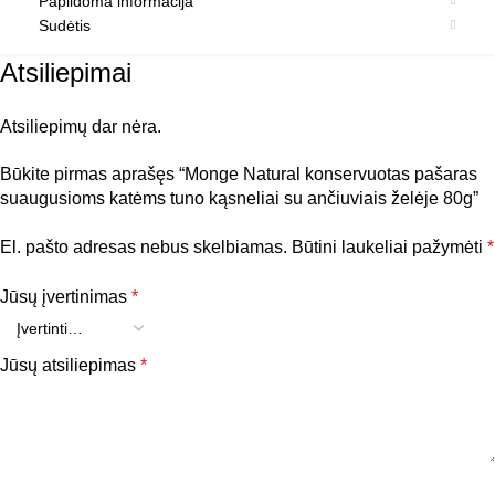
Papildoma informacija
Sudėtis
Atsiliepimai
Atsiliepimų dar nėra.
Būkite pirmas aprašęs “Monge Natural konservuotas pašaras
suaugusioms katėms tuno kąsneliai su ančiuviais želėje 80g”
El. pašto adresas nebus skelbiamas.
Būtini laukeliai pažymėti
*
Jūsų įvertinimas
*
Jūsų atsiliepimas
*