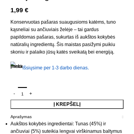
1,99
€
Konservuotas pašaras suaugusioms katėms, tuno
kąsneliai su ančiuviais želėje – tai gardus
papildomas pašaras, sukurtas iš aukštos kokybės
natūralių ingredientų. Šis maistas pasižymi puikiu
skoniu ir palaiko jūsų katės sveikatą bei energiją.
Išsiųsime per 1-3 darbo dienas.
Į KREPŠELĮ
Aprašymas
Aukštos kokybės ingredientai: Tunas (45%) ir
ančiuviai (5%) suteikia lengvai virškinamus baltymus