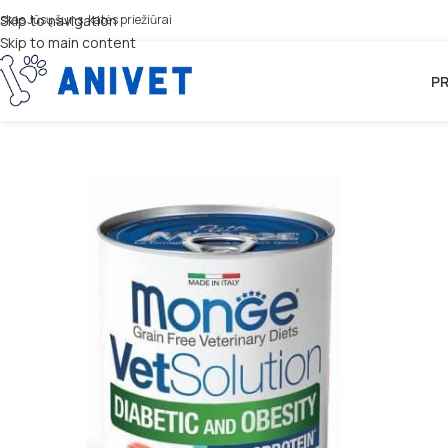
iskas Jūsų šuns, katės priežiūrai
Skip to navigation
Skip to main content
PR