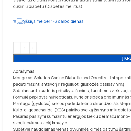
cukriniu diabetu (Diabetes mellitus).
Išsiųsime per 1-3 darbo dienas.
Į KR
Aprašymas
Monge VetSolution Canine Diabetic and Obesity – tai speciali
padėti mažinti antsvorį ir reguliuoti gliukozės pasisavinimą.
Subalansuota sudėtis pritaikyta šunims, turintiems viršsvorį 
Formulė papildyta nukleotidais, kurie prisideda prie imuninės
Plantago (gysločio) sėklos padeda lėtinti skrandžio ištuštėji
Ksilo-oligosacharidai (XOS) palaiko sveiką žarnyno mikrobioto
Pašaras pasižymi sumažintu energijos kiekiu bei mažu mono- ir
svorį ir cukraus kiekį kraujyje.
Sudėtyje naudojamas vienas gyvūninės kilmės baltymų šaltini