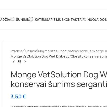
ADŽIA
ŠUNIMS
KATĖMS
APIE MUS
KONTAKTAI
NUOLAIDOS
Pradžia
Šunims
Šunų maistas
Pagal prekės ženklus
Monge š
Monge VetSolution Dog Wet Diabetic/Obesity konservai šun
Monge VetSolution Dog We
konservai šunims sergant
3,50
€
Visavertis dietinis konservuotas maistas šunims, skirtas svori