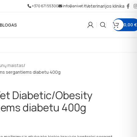
Veterinarijos klinika
+370 671 55300
info@anivet.lt
0,00
€
BLOGAS
unų maistas
ims sergantiems diabetu 400g
t Diabetic/Obesity
iems diabetu 400g
o mažinimui ir gliukozės kiekio kraujyje kontrolei sergant