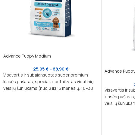
Advance Puppy Medium
25,95
€
–
68,90
€
Advance Puppy
Visavertis ir subalansuotas super premium
klasės pašaras, specialiai pritaikytas vidutinių
veislių šuniukams (nuo 2 iki 15 mėnesių, 10–30
Visavertis ir 
kg suaugusio svorio) ir laktuojančioms kalėms.
klasės pašaras,
Šis maistas užtikrina tinkamą kaulų, imuninės ir
veislių šuniukam
nervų sistemos vystymąsi, patenkindamas
kg suaugusio sv
specifinius augančių šuniukų poreikius.
tinkamą kaulų, 
nervų sistemos
augančių šuniuk