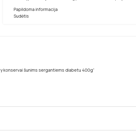
Papildoma informacija
Sudėtis
ty konservai šunims sergantiems diabetu 400g”