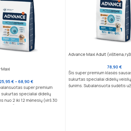
Advance Maxi Adult (vištiena,ryži
78,90
€
 Maxi
Šis super premium klasės sausa
sukurtas specialiai didelių veis
25,95
€
–
68,90
€
šunims. Subalansuota sudėtis užt
subalansuotas super premium
maistinių medžiagų balansą, pal
 sukurtas specialiai didelių
sveikatą, energiją ir dantų būklę.
s nuo 2 iki 12 mėnesių (virš 30
orio). Šis maistas užtikrina
imuninės sistemos ir centrinės
 vystymąsi, prisitaikydamas prie
ų poreikių.