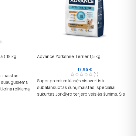
ai) 18 kg
Advance Yorkshire Terrier 1,5 kg
17,95
€
(1)
s maistas
Super premium klasės visavertis ir
lių suaugusiems
subalansuotas šunų maistas, specialiai
ikrina reikiamą
sukurtas Jorkšyro terjero veislės šunims. Šis
aikant gerą
pašaras atitinka specifinius šios veislės
poreikius, užtikrinant optimalų maistinių
medžiagų balansą ir išskirtinį skonį.