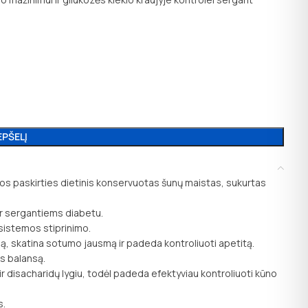
EPŠELĮ
os paskirties dietinis konservuotas šunų maistas, sukurtas
ar sergantiems diabetu.
 sistemos stiprinimo.
mą, skatina sotumo jausmą ir padeda kontroliuoti apetitą.
s balansą.
 disacharidų lygiu, todėl padeda efektyviau kontroliuoti kūno
s.