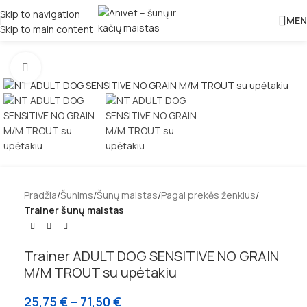
Skip to navigation
MEN
Skip to main content
Padidinti
Pradžia
Šunims
Šunų maistas
Pagal prekės ženklus
Trainer šunų maistas
Trainer ADULT DOG SENSITIVE NO GRAIN
M/M TROUT su upėtakiu
25,75
€
–
71,50
€