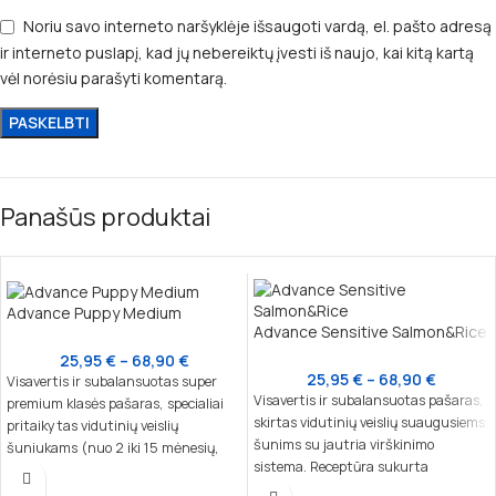
Noriu savo interneto naršyklėje išsaugoti vardą, el. pašto adresą
ir interneto puslapį, kad jų nebereiktų įvesti iš naujo, kai kitą kartą
vėl norėsiu parašyti komentarą.
Panašūs produktai
Advance Puppy Medium
Advance Sensitive Salmon&Rice
25,95
€
–
68,90
€
25,95
€
–
68,90
€
Visavertis ir subalansuotas super
Visavertis ir subalansuotas pašaras,
premium klasės pašaras, specialiai
skirtas vidutinių veislių suaugusiems
pritaikytas vidutinių veislių
šunims su jautria virškinimo
šuniukams (nuo 2 iki 15 mėnesių,
sistema. Receptūra sukurta
10–30 kg suaugusio svorio) ir
atsižvelgiant į šunų su jautriu
laktuojančioms kalėms. Šis maistas