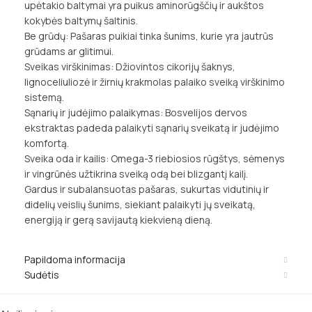
upėtakio baltymai yra puikus aminorūgščių ir aukštos
kokybės baltymų šaltinis.
Be grūdų: Pašaras puikiai tinka šunims, kurie yra jautrūs
grūdams ar glitimui.
Sveikas virškinimas: Džiovintos cikorijų šaknys,
lignoceliuliozė ir žirnių krakmolas palaiko sveiką virškinimo
sistemą.
Sąnarių ir judėjimo palaikymas: Bosvelijos dervos
ekstraktas padeda palaikyti sąnarių sveikatą ir judėjimo
komfortą.
Sveika oda ir kailis: Omega-3 riebiosios rūgštys, sėmenys
ir vingrūnės užtikrina sveiką odą bei blizgantį kailį.
Gardus ir subalansuotas pašaras, sukurtas vidutinių ir
didelių veislių šunims, siekiant palaikyti jų sveikatą,
energiją ir gerą savijautą kiekvieną dieną.
Papildoma informacija
Sudėtis