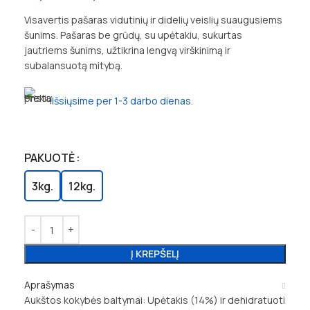
Visavertis pašaras vidutinių ir didelių veislių suaugusiems
šunims. Pašaras be grūdų, su upėtakiu, sukurtas
jautriems šunims, užtikrina lengvą virškinimą ir
subalansuotą mitybą.
Išsiųsime per 1-3 darbo dienas.
PAKUOTĖ
3kg.
12kg.
Į KREPŠELĮ
Aprašymas
Aukštos kokybės baltymai: Upėtakis (14%) ir dehidratuoti