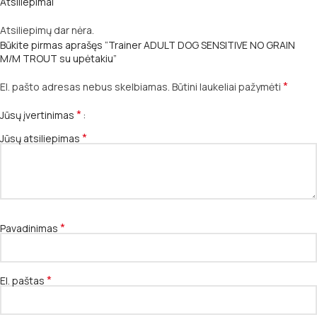
Atsiliepimai
Atsiliepimų dar nėra.
Būkite pirmas aprašęs “Trainer ADULT DOG SENSITIVE NO GRAIN
M/M TROUT su upėtakiu”
*
El. pašto adresas nebus skelbiamas.
Būtini laukeliai pažymėti
*
Jūsų įvertinimas
*
Jūsų atsiliepimas
*
Pavadinimas
*
El. paštas