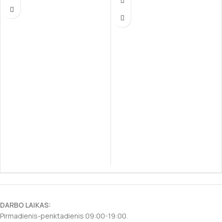
skrandžiu ar odos problemomis
užtikrina tinkamą kaulų, imuninės ir
poreikius.
nervų sistemos vystymąsi,
patenkindamas specifinius augančių
šuniukų poreikius.
DARBO LAIKAS:
Pirmadienis-penktadienis 09:00-19:00.