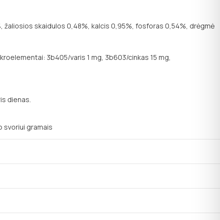
,90%, žaliosios skaidulos 0,48%, kalcis 0,95%, fosforas 0,54%, drėgmė
ikroelementai: 3b405/varis 1 mg, 3b603/cinkas 15 mg,
is dienas.
o svoriui gramais