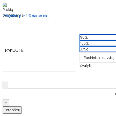
Išsiųsime per 1-3 darbo dienas.
90g.
185g.
375g.
PAKUOTĖ
Išvalyti
Į krepšelį