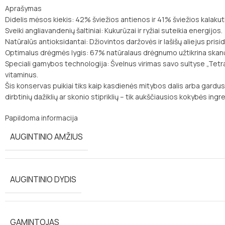
Aprašymas
Didelis mėsos kiekis: 42% šviežios antienos ir 41% šviežios kalakut
Sveiki angliavandenių šaltiniai: Kukurūzai ir ryžiai suteikia energijos.
Natūralūs antioksidantai: Džiovintos daržovės ir lašišų aliejus pris
Optimalus drėgmės lygis: 67% natūralaus drėgnumo užtikrina skanų 
Speciali gamybos technologija: Švelnus virimas savo sultyse „Tetr
vitaminus.
Šis konservas puikiai tiks kaip kasdienės mitybos dalis arba gardus 
dirbtinių dažiklių ar skonio stipriklių – tik aukščiausios kokybės ingr
Papildoma informacija
AUGINTINIO AMŽIUS
AUGINTINIO DYDIS
GAMINTOJAS