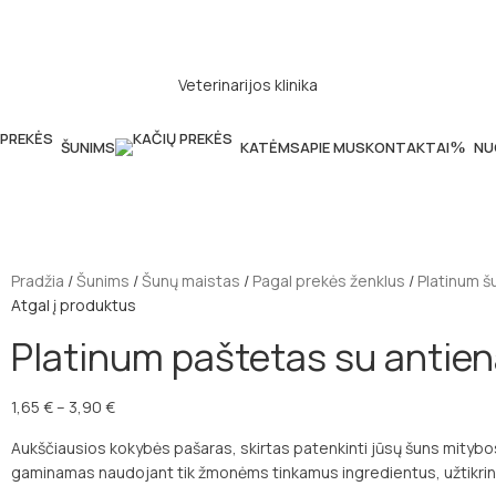
Veterinarijos klinika
ŠUNIMS
KATĖMS
APIE MUS
KONTAKTAI
NU
Pradžia
Šunims
Šunų maistas
Pagal prekės ženklus
Platinum š
Atgal į produktus
Platinum paštetas su antiena
1,65
€
–
3,90
€
Aukščiausios kokybės pašaras, skirtas patenkinti jūsų šuns mitybos 
gaminamas naudojant tik žmonėms tinkamus ingredientus, užtikrina