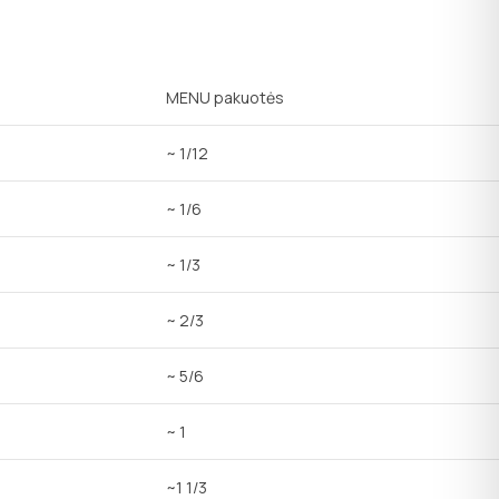
MENU pakuotės
~ 1/12
~ 1/6
~ 1/3
~ 2/3
~ 5/6
~ 1
~1 1/3