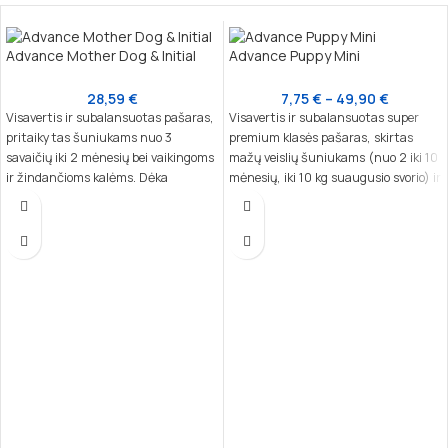
Advance Mother Dog & Initial
Advance Puppy Mini
28,59
€
7,75
€
–
49,90
€
Visavertis ir subalansuotas pašaras,
Visavertis ir subalansuotas super
pritaikytas šuniukams nuo 3
premium klasės pašaras, skirtas
savaičių iki 2 mėnesių bei vaikingoms
mažų veislių šuniukams (nuo 2 iki 10
ir žindančioms kalėms. Dėka
mėnesių, iki 10 kg suaugusio svorio) ir
nukleotidų, kurie yra artimi motinos
laktuojančioms kalėms. Šis pašaras
pieno sudėčiai, šis maistas padeda
sukurtas atsižvelgiant į mažų veislių
stiprinti šuniuko imuninę sistemą ir
šuniukų poreikius, užtikrinant jų
natūralius apsauginius barjerus,
sveiką augimą, imuniteto stiprinimą
skatina sveiką augimą.
ir gerą savijautą.