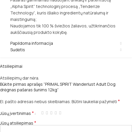
„Alpha Spirit“ technologinį procesą „Tenderize
Technology“, kuris išlaiko ingredientų natūralumą ir
maistingumą;
Naudojamos tik 100 % šviežios žaliavos, užtikrinančios
aukščiausią produkto kokybę.
Papildoma informacija
Sudėtis
Atsiliepimai
Atsiliepimų dar nėra.
Būkite pirmas aprašęs “PRIMAL SPIRIT Wanderlust Adult Dog
drėgnas pašaras šunims 12kg”
*
El. pašto adresas nebus skelbiamas.
Būtini laukeliai pažymėti
*
Jūsų įvertinimas
*
Jūsų atsiliepimas