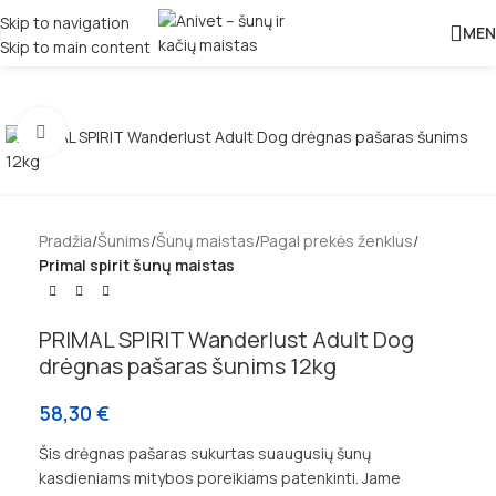
Skip to navigation
MEN
Skip to main content
Padidinti
Pradžia
Šunims
Šunų maistas
Pagal prekės ženklus
Primal spirit šunų maistas
PRIMAL SPIRIT Wanderlust Adult Dog
drėgnas pašaras šunims 12kg
58,30
€
Šis drėgnas pašaras sukurtas suaugusių šunų
kasdieniams mitybos poreikiams patenkinti. Jame