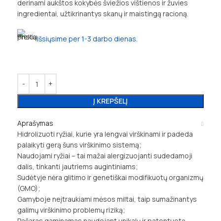
derinami aukštos kokybės šviežios vištienos ir žuvies
ingredientai, užtikrinantys skanų ir maistingą racioną.
Išsiųsime per 1-3 darbo dienas.
Į KREPŠELĮ
Aprašymas
Hidrolizuoti ryžiai, kurie yra lengvai virškinami ir padeda
palaikyti gerą šuns virškinimo sistemą;
Naudojami ryžiai – tai mažai alergizuojanti sudedamoji
dalis, tinkanti jautriems augintiniams;
Sudėtyje nėra glitimo ir genetiškai modifikuotų organizmų
(GMO);
Gamyboje neįtraukiami mėsos miltai, taip sumažinantys
galimų virškinimo problemų riziką;
Pašaras gaminamas naudojant unikalų ir patentuotą