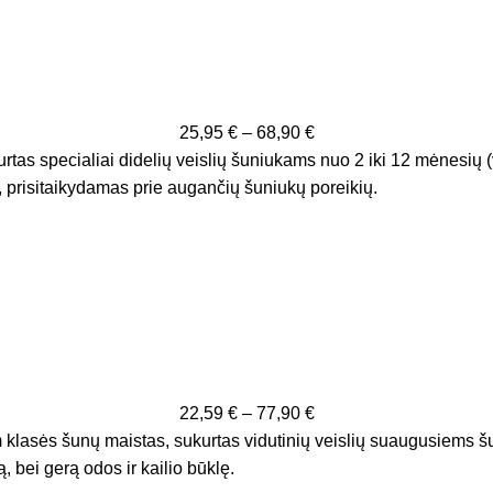
25,95
€
–
68,90
€
tas specialiai didelių veislių šuniukams nuo 2 iki 12 mėnesių (
, prisitaikydamas prie augančių šuniukų poreikių.
22,59
€
–
77,90
€
klasės šunų maistas, sukurtas vidutinių veislių suaugusiems šun
bei gerą odos ir kailio būklę.