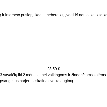
ir interneto puslapį, kad jų nebereiktų įvesti iš naujo, kai kitą 
28,59
€
3 savaičių iki 2 mėnesių bei vaikingoms ir žindančioms kalėms. 
apsauginius barjerus, skatina sveiką augimą.