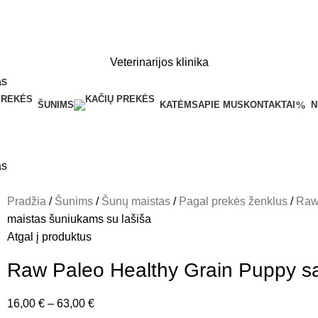
Veterinarijos klinika
ŠUNIMS
KATĖMS
APIE MUS
KONTAKTAI
N
Pradžia
Šunims
Šunų maistas
Pagal prekės ženklus
Raw
maistas šuniukams su lašiša
Atgal į produktus
Raw Paleo Healthy Grain Puppy sa
16,00
€
–
63,00
€