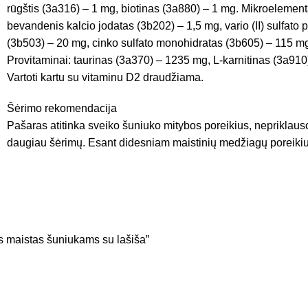
rūgštis (3a316) – 1 mg, biotinas (3a880) – 1 mg. Mikroelementa
bevandenis kalcio jodatas (3b202) – 1,5 mg, vario (II) sulfat
(3b503) – 20 mg, cinko sulfato monohidratas (3b605) – 115 mg,
Provitaminai: taurinas (3a370) – 1235 mg, L-karnitinas (3a910)
Vartoti kartu su vitaminu D2 draudžiama.
Šėrimo rekomendacija
Pašaras atitinka sveiko šuniuko mitybos poreikius, nepriklausom
daugiau šėrimų. Esant didesniam maistinių medžiagų poreikiui,
 maistas šuniukams su lašiša”