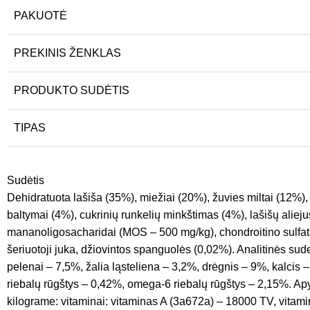
PAKUOTĖ
PREKINIS ŽENKLAS
PRODUKTO SUDĖTIS
TIPAS
Sudėtis
Dehidratuota lašiša (35%), miežiai (20%), žuvies miltai (12%),
baltymai (4%), cukrinių runkelių minkštimas (4%), lašišų alie
mananoligosacharidai (MOS – 500 mg/kg), chondroitino sulfata
šeriuotoji juka, džiovintos spanguolės (0,02%). Analitinės sud
pelenai – 7,5%, žalia ląsteliena – 3,2%, drėgnis – 9%, kalcis 
riebalų rūgštys – 0,42%, omega-6 riebalų rūgštys – 2,15%. Apyk
kilograme: vitaminai: vitaminas A (3a672a) – 18000 TV, vitam