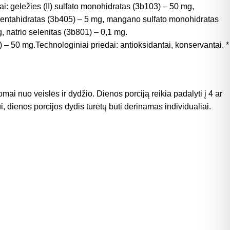
i: geležies (II) sulfato monohidratas (3b103) – 50 mg,
o pentahidratas (3b405) – 5 mg, mangano sulfato monohidratas
 natrio selenitas (3b801) – 0,1 mg.
 – 50 mg.Technologiniai priedai: antioksidantai, konservantai. *
ai nuo veislės ir dydžio. Dienos porciją reikia padalyti į 4 ar
 dienos porcijos dydis turėtų būti derinamas individualiai.