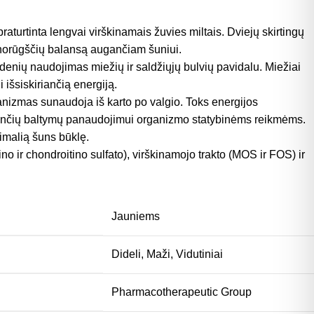
turtinta lengvai virškinamais žuvies miltais. Dviejų skirtingų
norūgščių balansą augančiam šuniui.
denių naudojimas miežių ir saldžiųjų bulvių pavidalu. Miežiai
 išsiskiriančią energiją.
ganizmas sunaudoja iš karto po valgio. Toks energijos
sančių baltymų panaudojimui organizmo statybinėms reikmėms.
imalią šuns būklę.
o ir chondroitino sulfato), virškinamojo trakto (MOS ir FOS) ir
Jauniems
Dideli
,
Maži
,
Vidutiniai
Pharmacotherapeutic Group