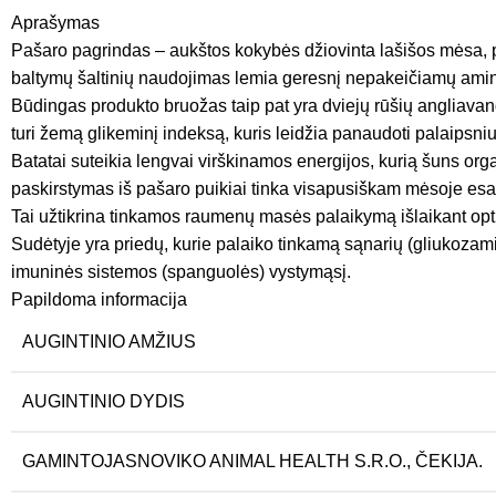
Aprašymas
Pašaro pagrindas – aukštos kokybės džiovinta lašišos mėsa, pra
baltymų šaltinių naudojimas lemia geresnį nepakeičiamų ami
Būdingas produkto bruožas taip pat yra dviejų rūšių angliavan
turi žemą glikeminį indeksą, kuris leidžia panaudoti palaipsniui
Batatai suteikia lengvai virškinamos energijos, kurią šuns or
paskirstymas iš pašaro puikiai tinka visapusiškam mėsoje e
Tai užtikrina tinkamos raumenų masės palaikymą išlaikant opt
Sudėtyje yra priedų, kurie palaiko tinkamą sąnarių (gliukozamin
imuninės sistemos (spanguolės) vystymąsį.
Papildoma informacija
AUGINTINIO AMŽIUS
AUGINTINIO DYDIS
GAMINTOJAS
NOVIKO ANIMAL HEALTH S.R.O., ČEKIJA.