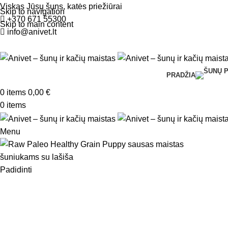
Viskas Jūsų šuns, katės priežiūrai
Skip to navigation
+370 671 55300
Skip to main content
info@anivet.lt
PRADŽIA
0
items
0,00
€
0
items
Menu
Padidinti