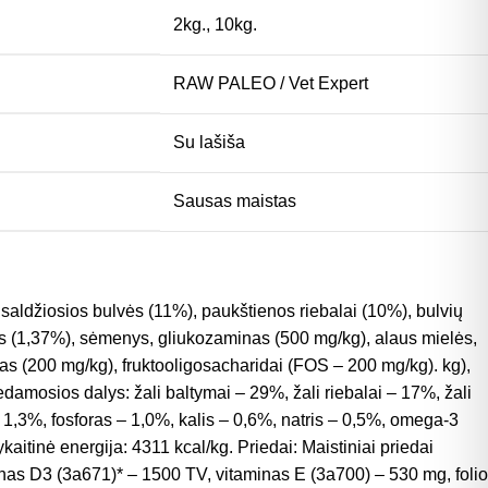
2kg.
,
10kg.
RAW PALEO / Vet Expert
Su lašiša
Sausas maistas
 saldžiosios bulvės (11%), paukštienos riebalai (10%), bulvių
jus (1,37%), sėmenys, gliukozaminas (500 mg/kg), alaus mielės,
s (200 mg/kg), fruktooligosacharidai (FOS – 200 mg/kg). kg),
edamosios dalys: žali baltymai – 29%, žali riebalai – 17%, žali
– 1,3%, fosforas – 1,0%, kalis – 0,6%, natris – 0,5%, omega-3
aitinė energija: 4311 kcal/kg. Priedai: Maistiniai priedai
inas D3 (3a671)* – 1500 TV, vitaminas E (3a700) – 530 mg, folio