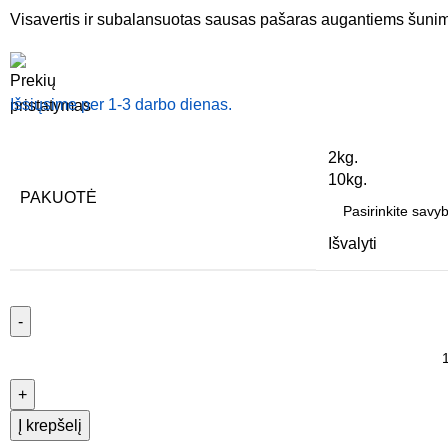
Visavertis ir subalansuotas sausas pašaras augantiems šuni
Išsiųsime per 1-3 darbo dienas.
2kg.
10kg.
PAKUOTĖ
Išvalyti
Į krepšelį