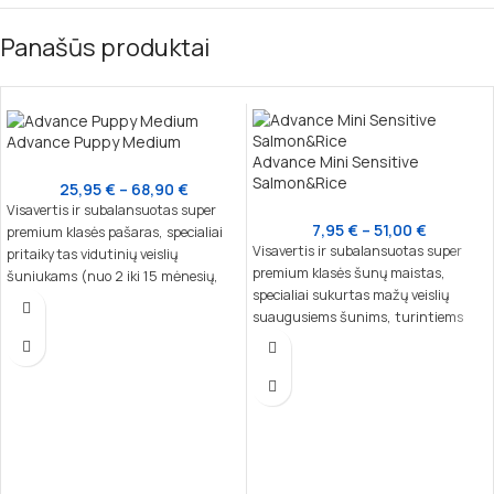
Panašūs produktai
Advance Puppy Medium
Advance Mini Sensitive
Salmon&Rice
25,95
€
–
68,90
€
Visavertis ir subalansuotas super
7,95
€
–
51,00
€
premium klasės pašaras, specialiai
Visavertis ir subalansuotas super
pritaikytas vidutinių veislių
premium klasės šunų maistas,
šuniukams (nuo 2 iki 15 mėnesių,
specialiai sukurtas mažų veislių
10–30 kg suaugusio svorio) ir
suaugusiems šunims, turintiems
laktuojančioms kalėms. Šis maistas
jautrią virškinimo sistemą ar odos
užtikrina tinkamą kaulų, imuninės ir
problemų. Švelni sudėtis su vienu
nervų sistemos vystymąsi,
baltymų šaltiniu – lašiša – užtikrina
patenkindamas specifinius augančių
lengvą virškinimą.
šuniukų poreikius.