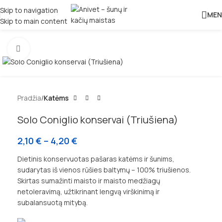
Skip to navigation
MEN
Skip to main content
Padidinti
Pradžia
Katėms
Solo Coniglio konservai (Triušiena)
2,10
€
–
4,20
€
Dietinis konservuotas pašaras katėms ir šunims,
sudarytas iš vienos rūšies baltymų – 100% triušienos.
Skirtas sumažinti maisto ir maisto medžiagų
netoleravimą, užtikrinant lengvą virškinimą ir
subalansuotą mitybą.