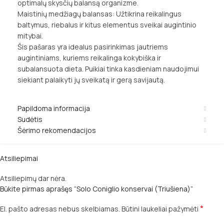
optimalų skysčių balansą organizme.
Maistinių medžiagų balansas: Užtikrina reikalingus
baltymus, riebalus ir kitus elementus sveikai augintinio
mitybai.
Šis pašaras yra idealus pasirinkimas jautriems
augintiniams, kuriems reikalinga kokybiška ir
subalansuota dieta. Puikiai tinka kasdieniam naudojimui
siekiant palaikyti jų sveikatą ir gerą savijautą.
Papildoma informacija
Sudėtis
Šėrimo rekomendacijos
Atsiliepimai
Atsiliepimų dar nėra.
Būkite pirmas aprašęs “Solo Coniglio konservai (Triušiena)”
*
El. pašto adresas nebus skelbiamas.
Būtini laukeliai pažymėti