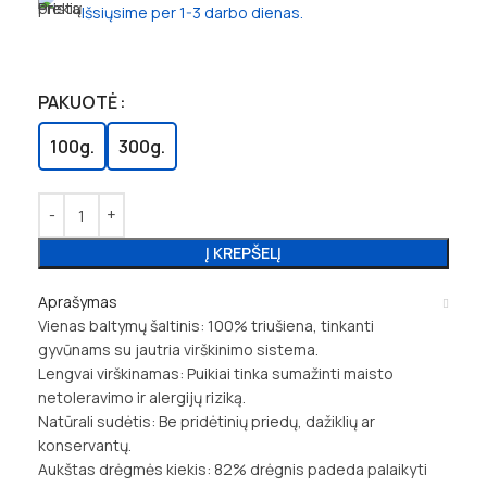
Išsiųsime per 1-3 darbo dienas.
PAKUOTĖ
100g.
300g.
Į KREPŠELĮ
Aprašymas
Vienas baltymų šaltinis: 100% triušiena, tinkanti
gyvūnams su jautria virškinimo sistema.
Lengvai virškinamas: Puikiai tinka sumažinti maisto
netoleravimo ir alergijų riziką.
Natūrali sudėtis: Be pridėtinių priedų, dažiklių ar
konservantų.
Aukštas drėgmės kiekis: 82% drėgnis padeda palaikyti