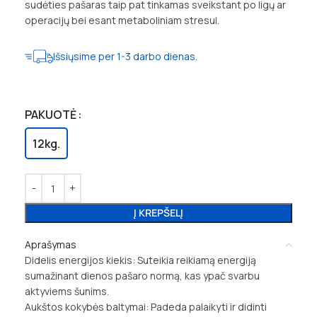
sudėties pašaras taip pat tinkamas sveikstant po ligų ar
operacijų bei esant metaboliniam stresui.
Išsiųsime per 1-3 darbo dienas.
PAKUOTĖ
12kg.
Į KREPŠELĮ
Aprašymas
Didelis energijos kiekis: Suteikia reikiamą energiją
sumažinant dienos pašaro normą, kas ypač svarbu
aktyviems šunims.
Aukštos kokybės baltymai: Padeda palaikyti ir didinti