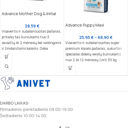
Advance Mother Dog & Initial
Advance Puppy Maxi
28,59
€
Visavertis ir subalansuotas pašaras,
pritaikytas šuniukams nuo 3
25,95
€
–
68,90
€
savaičių iki 2 mėnesių bei vaikingoms
Visavertis ir subalansuotas super
ir žindančioms kalėms. Dėka
premium klasės pašaras, sukurtas
nukleotidų, kurie yra artimi motinos
specialiai didelių veislių šuniukams
pieno sudėčiai, šis maistas padeda
nuo 2 iki 12 mėnesių (virš 30 kg
stiprinti šuniuko imuninę sistemą ir
suaugusio svorio). Šis maistas
natūralius apsauginius barjerus,
užtikrina tinkamą kaulų, imuninės
skatina sveiką augimą.
sistemos ir centrinės nervų sistemos
vystymąsi, prisitaikydamas prie
augančių šuniukų poreikių.
DARBO LAIKAS:
Pirmadienis-penktadienis 09:00-19:00.
Šeštadienis 10:00-14:00.