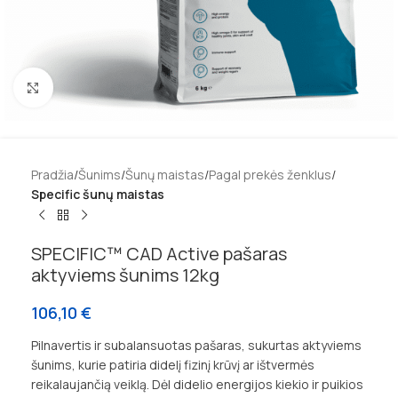
Padidinti
Pradžia
Šunims
Šunų maistas
Pagal prekės ženklus
Specific šunų maistas
SPECIFIC™ CAD Active pašaras
aktyviems šunims 12kg
106,10
€
Pilnavertis ir subalansuotas pašaras, sukurtas aktyviems
šunims, kurie patiria didelį fizinį krūvį ar ištvermės
reikalaujančią veiklą. Dėl didelio energijos kiekio ir puikios