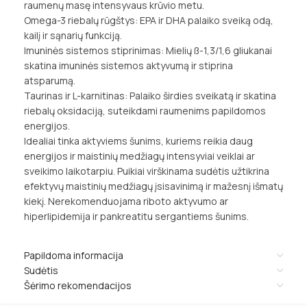
raumenų masę intensyvaus krūvio metu.
Omega-3 riebalų rūgštys: EPA ir DHA palaiko sveiką odą,
kailį ir sąnarių funkciją.
Imuninės sistemos stiprinimas: Mielių ß-1,3/1,6 gliukanai
skatina imuninės sistemos aktyvumą ir stiprina
atsparumą.
Taurinas ir L-karnitinas: Palaiko širdies sveikatą ir skatina
riebalų oksidaciją, suteikdami raumenims papildomos
energijos.
Idealiai tinka aktyviems šunims, kuriems reikia daug
energijos ir maistinių medžiagų intensyviai veiklai ar
sveikimo laikotarpiu. Puikiai virškinama sudėtis užtikrina
efektyvų maistinių medžiagų įsisavinimą ir mažesnį išmatų
kiekį. Nerekomenduojama riboto aktyvumo ar
hiperlipidemija ir pankreatitu sergantiems šunims.
Papildoma informacija
Sudėtis
Šėrimo rekomendacijos