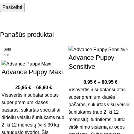
Panašūs produktai
Sold
out
Advance Puppy
Sensitive
Advance Puppy Maxi
8,95
€
–
80,95
€
25,95
€
–
68,90
€
Visavertis ir subalansuotas
Visavertis ir subalansuotas
super premium klasės
super premium klasės
pašaras, sukurtas visų veislių
pašaras, sukurtas specialiai
šuniukams (nuo 2 iki 12
didelių veislių šuniukams nuo
mėnesių), turintiems jautrią
2 iki 12 mėnesių (virš 30 kg
virškinimo sistemą ar odos
suaugusio svorio). Šis