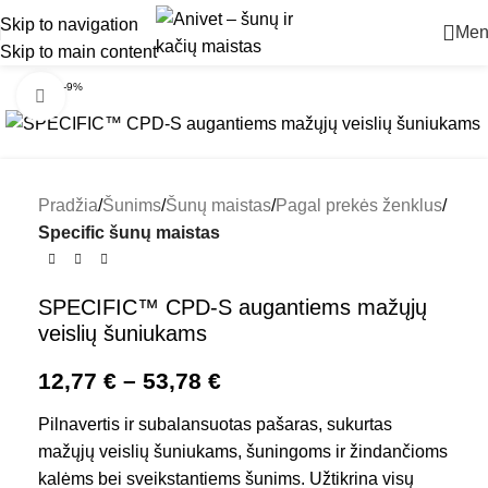
Skip to navigation
Men
Skip to main content
-9%
Padidinti
Pradžia
Šunims
Šunų maistas
Pagal prekės ženklus
Specific šunų maistas
SPECIFIC™ CPD-S augantiems mažųjų
veislių šuniukams
12,77
€
–
53,78
€
Pilnavertis ir subalansuotas pašaras, sukurtas
mažųjų veislių šuniukams, šuningoms ir žindančioms
kalėms bei sveikstantiems šunims. Užtikrina visų