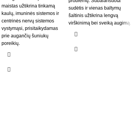
problemų. Subalansuota
maistas užtikrina tinkamą
sudėtis ir vienas baltymų
kaulų, imuninės sistemos ir
šaltinis užtikrina lengvą
centrinės nervų sistemos
virškinimą bei sveiką augimą.
vystymąsi, prisitaikydamas
prie augančių šuniukų
poreikių.