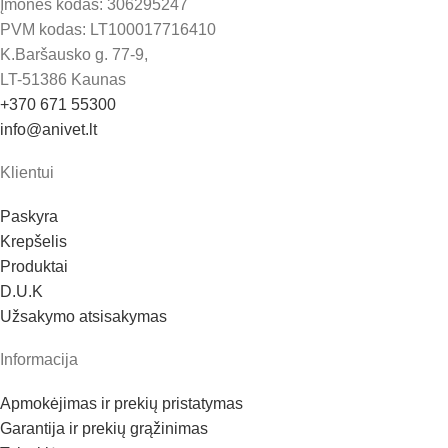
Įmonės kodas: 306295247
PVM kodas: LT100017716410
K.Baršausko g. 77-9,
LT-51386 Kaunas
+370 671 55300
info@anivet.lt
Klientui
Paskyra
Krepšelis
Produktai
D.U.K
Užsakymo atsisakymas
Informacija
Apmokėjimas ir prekių pristatymas
Garantija ir prekių grąžinimas