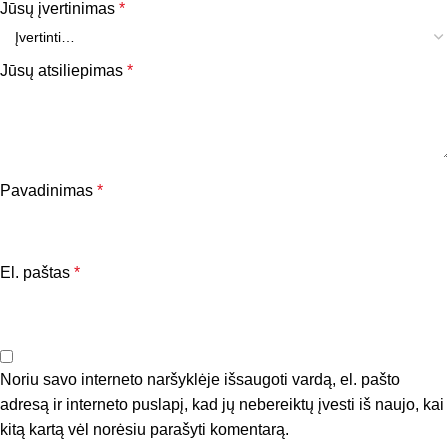
Jūsų įvertinimas
*
pagal tai reguliuoti ėdalo kiekį.
Natris, g
0.26
0.16
Jūsų atsiliepimas
*
Riebalų rūgštys
0.63
0.39
Omega-3, g
EPA, g
0.18
0.11
Pavadinimas
*
DHA, g
0.20
0.13
N-3 ir n-6 santykis
1:3
1:3
El. paštas
*
Vanduo, g
8.5
Noriu savo interneto naršyklėje išsaugoti vardą, el. pašto
Sudėtyje nėra dirbtinių dažiklių ar kvapiųjų
adresą ir interneto puslapį, kad jų nebereiktų įvesti iš naujo, kai
medžiagų.
kitą kartą vėl norėsiu parašyti komentarą.