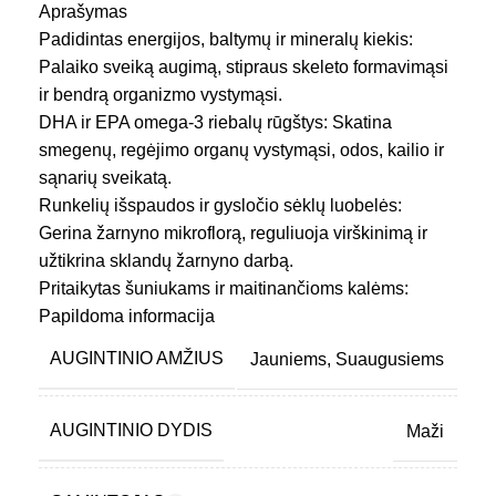
Aprašymas
Padidintas energijos, baltymų ir mineralų kiekis:
Palaiko sveiką augimą, stipraus skeleto formavimąsi
ir bendrą organizmo vystymąsi.
DHA ir EPA omega-3 riebalų rūgštys: Skatina
smegenų, regėjimo organų vystymąsi, odos, kailio ir
sąnarių sveikatą.
Runkelių išspaudos ir gysločio sėklų luobelės:
Gerina žarnyno mikroflorą, reguliuoja virškinimą ir
užtikrina sklandų žarnyno darbą.
Pritaikytas šuniukams ir maitinančioms kalėms:
Tenkina didesnius energijos poreikius intensyvaus
Papildoma informacija
augimo ar šuningumo metu.
AUGINTINIO AMŽIUS
Jauniems
,
Suaugusiems
Idealiai tinka sveikimo laikotarpiu: Padeda atkurti
energiją ir maistinių medžiagų balansą po operacijų,
traumų ar anoreksijos.
AUGINTINIO DYDIS
Maži
Rekomenduojamas šėrimui nuo atjunkymo (5–6
savaitės) iki 80% suaugusio šuns svorio. Puikiai