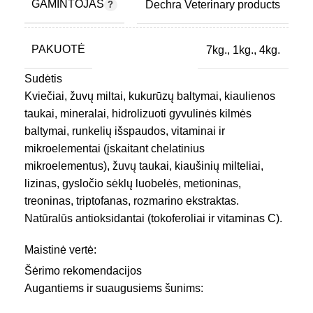
GAMINTOJAS
Dechra Veterinary products
pritaikytas mažųjų veislių šuniukų vystymuisi ir
sveikatos palaikymui, taip pat visų veislių šuningų ir
maitinančių kalių mitybos poreikiams.
PAKUOTĖ
7kg.
,
1kg.
,
4kg.
Sudėtis
Vaikingoms/Žindančioms kalėms
,
Kviečiai, žuvų miltai, kukurūzų baltymai, kiaulienos
PASKIRTIS
Kaulams raumenims sąnariams
,
taukai, mineralai, hidrolizuoti gyvulinės kilmės
Odai ir kailiui
baltymai, runkelių išspaudos, vitaminai ir
mikroelementai (įskaitant chelatinius
mikroelementus), žuvų taukai, kiaušinių milteliai,
PREKINIS ŽENKLAS
Specific
lizinas, gysločio sėklų luobelės, metioninas,
treoninas, triptofanas, rozmarino ekstraktas.
VEISLĖS DYDIS
Mažos
Natūralūs antioksidantai (tokoferoliai ir vitaminas C).
Maistinė vertė:
TIPAS
Sausas maistas
Šėrimo rekomendacijos
Augantiems ir suaugusiems šunims:
Kiekis,
Maistinė medžiaga
Kiekis, MJ
100g