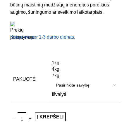
būtinų maistinių medžiagų ir energijos poreikius
augimo, šuningumo ar sveikimo laikotarpiais.
Išsiųsime per 1-3 darbo dienas.
1kg.
4kg.
7kg.
PAKUOTĖ
Išvalyti
Į KREPŠELĮ