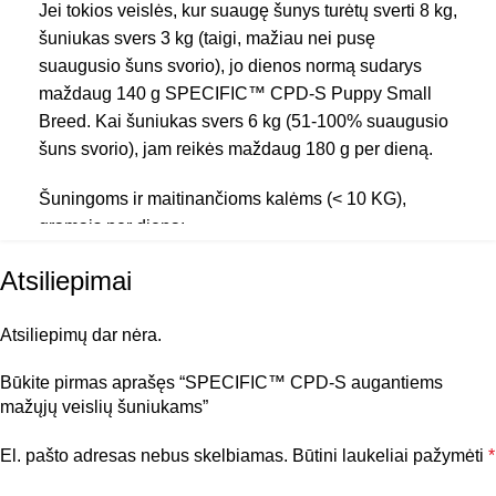
Jei tokios veislės, kur suaugę šunys turėtų sverti 8 kg,
šuniukas svers 3 kg (taigi, mažiau nei pusę
Metabolizuojama
1616
suaugusio šuns svorio), jo dienos normą sudarys
energija, kJ
maždaug 140 g SPECIFIC™ CPD-S Puppy Small
Breed. Kai šuniukas svers 6 kg (51-100% suaugusio
Baltymai (žalieji), g
25.6
15.8
šuns svorio), jam reikės maždaug 180 g per dieną.
Riebalai (žalieji), g
14.3
8.9
Š
uningoms ir maitinančioms kalėms
(< 10 KG),
gr
amais per dieną:
Angliavandeniai
43.7
27.0
(NEM), g
Atsiliepimai
Energijos poreikis žindymo periodu priklauso nuo
šuniukų skaičiaus. Jei kalė turi 2, 4 arba 8 šuniukus,
Skaidulos
energijos poreikis padidėja 1.5, 2 ir 3 kartus, palyginti
Atsiliepimų dar nėra.
1.8
1.1
(žaliosios), g
su normalaus suaugusio šuns poreikiais.
Būkite pirmas aprašęs “SPECIFIC™ CPD-S augantiems
mažųjų veislių šuniukams”
Individualūs kasdieniniai šuns poreikiai gali skirtis,
Kalcis, g
0.97
0.60
priklausomai nuo veislės, aplinkos, sezono, fizinio
El. pašto adresas nebus skelbiamas.
Būtini laukeliai pažymėti
*
krūvio ir kitų panašių veiksnių. Taigi,
Fosforas, g
0.87
0.54
rekomenduojama nuolat stebėti šuns būklę ir svorį,