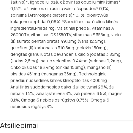
šaltinis)*, lignoceliuliozė, džiovintas obuolių minkštimas*
0,15%, džiovintos citrusinių vaisių išspaudos* 0,1%,
spirulina (Arthrospira platensis)* 0,1%, bioaktyvūs
kolageno peptidai 0,06%. *Specifinės natūralios kilmės
ingredientai.Priedai/kg: Maistiniai priedai: vitaminas A
26000TV, vitaminas D3 1350TV, vitaminas E 355mg, vario
(II) sulfato pentahidratas 49.13mg (varis 12,5mg),
geležies (II) karbonatas 310.5mg (geležis 150mg),
dengtas granuliuotas bevandenis kalcio jodatas 3.85mg
(jodas 2,5mg), natrio selenitas 0.44mg (selenas 0,2mg),
cinko oksidas 193.4mg (cinkas 156mg), mangano (II)
oksidas 45.1mg (manganas 35mg). Technologiniai
priedai: nuosėdinės kilmės klinoptilolitas 4000mg.
Analitinės sudedamosios dalys: žali baltymai 26%, žali
riebalai 14%, žalia ląsteliena 3%, žali pelenai 6.5%, magnis
0.1%, Omega-3 riebiosios rūgštys 0.75%, Omega-6
riebiosios rūgštys 3%.
Atsiliepimai