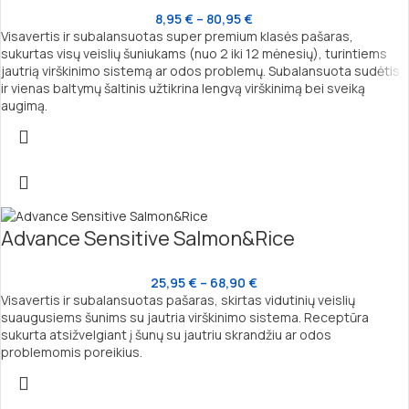
8,95
€
–
80,95
€
Visavertis ir subalansuotas super premium klasės pašaras,
sukurtas visų veislių šuniukams (nuo 2 iki 12 mėnesių), turintiems
jautrią virškinimo sistemą ar odos problemų. Subalansuota sudėtis
ir vienas baltymų šaltinis užtikrina lengvą virškinimą bei sveiką
augimą.
Advance Sensitive Salmon&Rice
25,95
€
–
68,90
€
Visavertis ir subalansuotas pašaras, skirtas vidutinių veislių
suaugusiems šunims su jautria virškinimo sistema. Receptūra
sukurta atsižvelgiant į šunų su jautriu skrandžiu ar odos
problemomis poreikius.