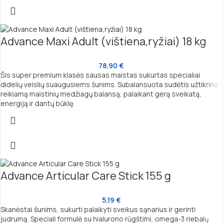
Advance Maxi Adult (vištiena,ryžiai) 18 kg
78,90
€
Šis super premium klasės sausas maistas sukurtas specialiai
didelių veislių suaugusiems šunims. Subalansuota sudėtis užtikrina
reikiamą maistinių medžiagų balansą, palaikant gerą sveikatą,
energiją ir dantų būklę.
Advance Articular Care Stick 155 g
5,19
€
Skanėstai šunims, sukurti palaikyti sveikus sąnarius ir gerinti
judrumą. Speciali formulė su hialurono rūgštimi, omega-3 riebalų