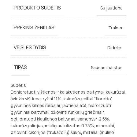
PRODUKTO SUDĖTIS
Su jautiena
PREKINIS ŽENKLAS
Trainer
VEISLĖS DYDIS
Didelės
TIPAS
Sausas maistas
Sudėtis
Dehidratuoti vištienos ir kalakutienos baltymai, kukurūzai,
šviežia vištiena, ryžiai 11%, kukurūzų miltai “fioretto”,
gyvūninės kilmės riebalai, jautiena 4%, hidrolizuoti
gyvūniniai baltymai, džiovinti runkelių griežiniai*,
dehidratuoti kiaulienos baltymai, sėmenys* 2.5%,
kukurūzų aliejus, mielių autolizatas 0.75%, mineralai,
džiovinti cikorijos (trūkažolių) šaknų milteliai (inulino