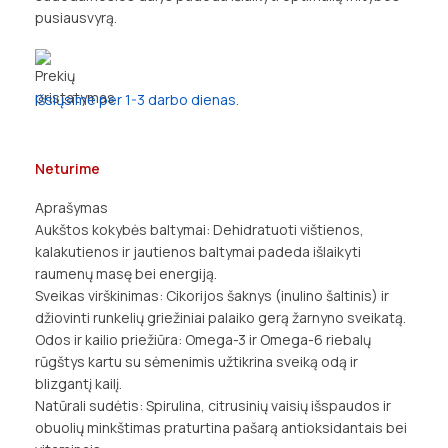
pusiausvyrą.
Išsiųsime per 1-3 darbo dienas.
Neturime
Aprašymas
Aukštos kokybės baltymai: Dehidratuoti vištienos,
kalakutienos ir jautienos baltymai padeda išlaikyti
raumenų masę bei energiją.
Sveikas virškinimas: Cikorijos šaknys (inulino šaltinis) ir
džiovinti runkelių griežiniai palaiko gerą žarnyno sveikatą.
Odos ir kailio priežiūra: Omega-3 ir Omega-6 riebalų
rūgštys kartu su sėmenimis užtikrina sveiką odą ir
blizgantį kailį.
Natūrali sudėtis: Spirulina, citrusinių vaisių išspaudos ir
obuolių minkštimas praturtina pašarą antioksidantais bei