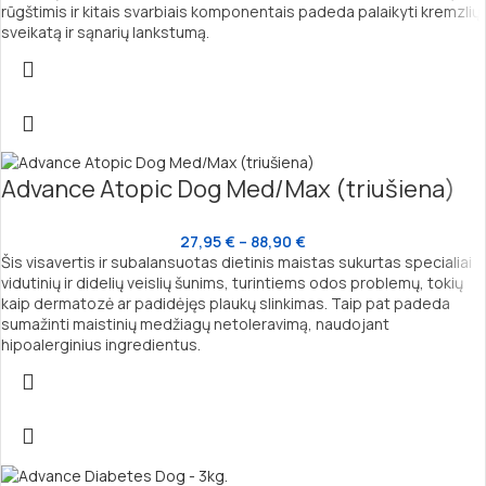
rūgštimis ir kitais svarbiais komponentais padeda palaikyti kremzlių
sveikatą ir sąnarių lankstumą.
Advance Atopic Dog Med/Max (triušiena)
27,95
€
–
88,90
€
Šis visavertis ir subalansuotas dietinis maistas sukurtas specialiai
vidutinių ir didelių veislių šunims, turintiems odos problemų, tokių
kaip dermatozė ar padidėjęs plaukų slinkimas. Taip pat padeda
sumažinti maistinių medžiagų netoleravimą, naudojant
hipoalerginius ingredientus.