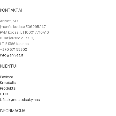
KONTAKTAI
Anivet, MB
Įmonės kodas: 306295247
PVM kodas: LT100017716410
K.Baršausko g. 77-9,
LT-51386 Kaunas
+370 671 55300
info@anivet.lt
KLIENTUI
Paskyra
Krepšelis
Produktai
D.U.K
Užsakymo atsisakymas
INFORMACIJA