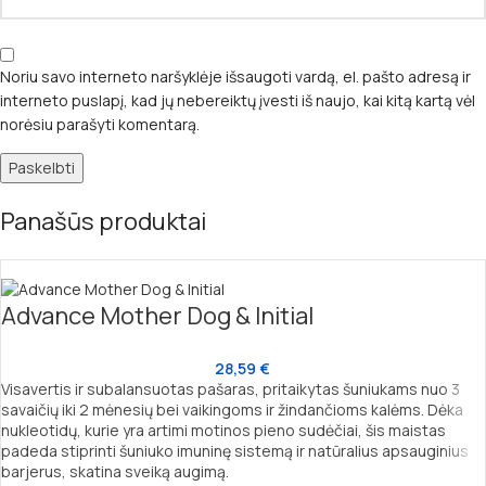
Noriu savo interneto naršyklėje išsaugoti vardą, el. pašto adresą ir
interneto puslapį, kad jų nebereiktų įvesti iš naujo, kai kitą kartą vėl
norėsiu parašyti komentarą.
Panašūs produktai
Advance Mother Dog & Initial
28,59
€
Visavertis ir subalansuotas pašaras, pritaikytas šuniukams nuo 3
savaičių iki 2 mėnesių bei vaikingoms ir žindančioms kalėms. Dėka
nukleotidų, kurie yra artimi motinos pieno sudėčiai, šis maistas
padeda stiprinti šuniuko imuninę sistemą ir natūralius apsauginius
barjerus, skatina sveiką augimą.