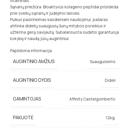
vitaminais.
Sąnarių priežiūra: Bioaktyvūs kolageno peptidai prisideda
prie sveikų sąnarių ir judėjimo laisvės.
Puikus pasirinkimas kasdieniam naudojimui, pašaras
atitinka didelių suaugusių šunų mitybos poreikius ir
užtikrina gerą savijautą. Subalansuota sudėtis garantuoja
kokybę ir naudą jūsų augintiniui.
Papildoma informacija
AUGINTINIO AMŽIUS
Suaugusiems
AUGINTINIO DYDIS
Dideli
GAMINTOJAS
Affinity Castelgomberto
PAKUOTĖ
12kg.