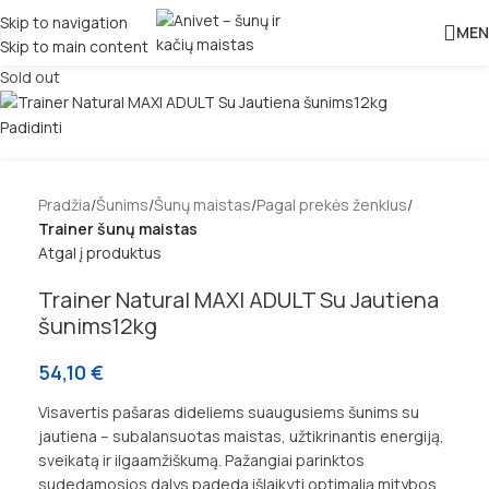
Skip to navigation
MEN
Skip to main content
Sold out
Padidinti
Pradžia
Šunims
Šunų maistas
Pagal prekės ženklus
Trainer šunų maistas
Atgal į produktus
Trainer Natural MAXI ADULT Su Jautiena
šunims12kg
54,10
€
Visavertis pašaras dideliems suaugusiems šunims su
jautiena – subalansuotas maistas, užtikrinantis energiją,
sveikatą ir ilgaamžiškumą. Pažangiai parinktos
sudedamosios dalys padeda išlaikyti optimalią mitybos