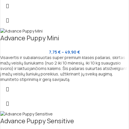
Advance Puppy Mini
7,75
€
–
49,90
€
Visavertis ir subalansuotas super premium klasės pašaras, skirtas
mažų veislių šuniukams (nuo 2 iki 10 mėnesių, iki 10 kg suaugusio
svorio) ir laktuojančioms kalėms. Šis pašaras sukurtas atsižvelgiant
į mažų veislių šuniukų poreikius, užtikrinant jų sveiką augimą,
imuniteto stiprinimą ir gerą savijautą.
Advance Puppy Sensitive