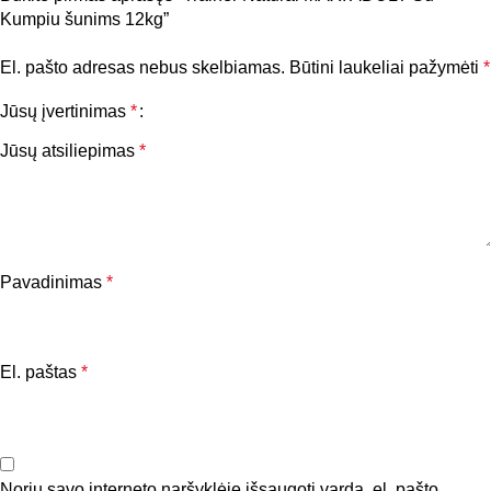
Kumpiu šunims 12kg”
El. pašto adresas nebus skelbiamas.
Būtini laukeliai pažymėti
*
Jūsų įvertinimas
*
Jūsų atsiliepimas
*
Pavadinimas
*
El. paštas
*
Noriu savo interneto naršyklėje išsaugoti vardą, el. pašto