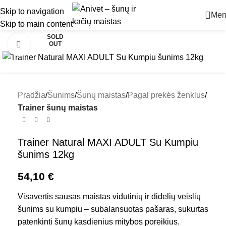
Skip to navigation
Men
Skip to main content
SOLD
OUT
Padidinti
Pradžia
Šunims
Šunų maistas
Pagal prekės ženklus
Trainer šunų maistas
Trainer Natural MAXI ADULT Su Kumpiu
šunims 12kg
54,10
€
Visavertis sausas maistas vidutinių ir didelių veislių
šunims su kumpiu – subalansuotas pašaras, sukurtas
patenkinti šunų kasdienius mitybos poreikius.