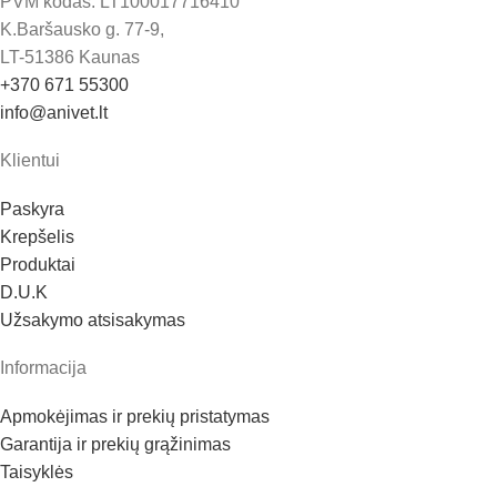
PVM kodas: LT100017716410
K.Baršausko g. 77-9,
LT-51386 Kaunas
+370 671 55300
info@anivet.lt
Klientui
Paskyra
Krepšelis
Produktai
D.U.K
Užsakymo atsisakymas
Informacija
Apmokėjimas ir prekių pristatymas
Garantija ir prekių grąžinimas
Taisyklės