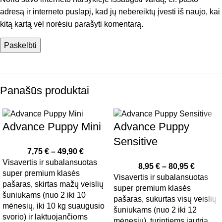
adresą ir interneto puslapį, kad jų nebereiktų įvesti iš naujo, kai
kitą kartą vėl norėsiu parašyti komentarą.
Panašūs produktai
Advance Puppy Mini
Advance Puppy
Sensitive
7,75
€
–
49,90
€
Visavertis ir subalansuotas
8,95
€
–
80,95
€
super premium klasės
Visavertis ir subalansuotas
pašaras, skirtas mažų veislių
super premium klasės
šuniukams (nuo 2 iki 10
pašaras, sukurtas visų veislių
mėnesių, iki 10 kg suaugusio
šuniukams (nuo 2 iki 12
svorio) ir laktuojančioms
mėnesių), turintiems jautrią