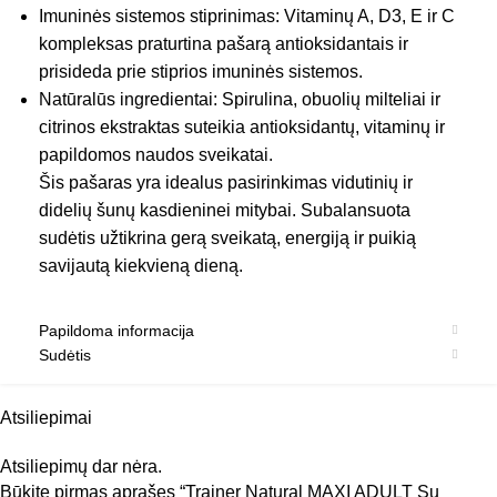
Imuninės sistemos stiprinimas: Vitaminų A, D3, E ir C
kompleksas praturtina pašarą antioksidantais ir
prisideda prie stiprios imuninės sistemos.
Natūralūs ingredientai: Spirulina, obuolių milteliai ir
citrinos ekstraktas suteikia antioksidantų, vitaminų ir
papildomos naudos sveikatai.
Šis pašaras yra idealus pasirinkimas vidutinių ir
didelių šunų kasdieninei mitybai. Subalansuota
sudėtis užtikrina gerą sveikatą, energiją ir puikią
savijautą kiekvieną dieną.
Papildoma informacija
Sudėtis
Atsiliepimai
Atsiliepimų dar nėra.
Būkite pirmas aprašęs “Trainer Natural MAXI ADULT Su