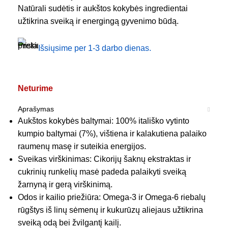
Natūrali sudėtis ir aukštos kokybės ingredientai
užtikrina sveiką ir energingą gyvenimo būdą.
Išsiųsime per 1-3 darbo dienas.
Neturime
Aprašymas
Aukštos kokybės baltymai: 100% itališko vytinto
kumpio baltymai (7%), vištiena ir kalakutiena palaiko
raumenų masę ir suteikia energijos.
Sveikas virškinimas: Cikorijų šaknų ekstraktas ir
cukrinių runkelių masė padeda palaikyti sveiką
žarnyną ir gerą virškinimą.
Odos ir kailio priežiūra: Omega-3 ir Omega-6 riebalų
rūgštys iš linų sėmenų ir kukurūzų aliejaus užtikrina
sveiką odą bei žvilgantį kailį.