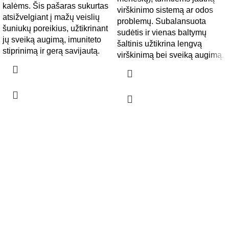
kalėms. Šis pašaras sukurtas
virškinimo sistemą ar odos
atsižvelgiant į mažų veislių
problemų. Subalansuota
šuniukų poreikius, užtikrinant
sudėtis ir vienas baltymų
jų sveiką augimą, imuniteto
šaltinis užtikrina lengvą
stiprinimą ir gerą savijautą.
virškinimą bei sveiką augimą.